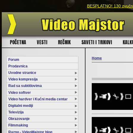
BESPLATNO! 130 zvučnih
POČETNA
VESTI
REČNIK
SAVETI I TRIKOVI
KALK
Home
Forum
Prodavnica
You are here
Uvodne stranice
Video kompresija
Rad sa subtitlovima
Video softver
Video hardver i Kućni media centar
Digitalni mediji
Televizija
Obrazovanje
Filmmaking
Razno - VideoMajstor blog