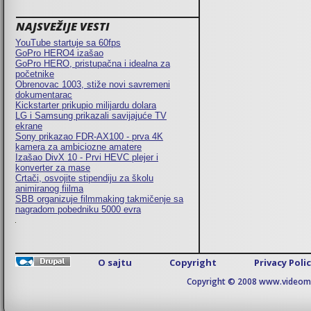
NAJSVEŽIJE VESTI
YouTube startuje sa 60fps
GoPro HERO4 izašao
GoPro HERO, pristupačna i idealna za
početnike
Obrenovac 1003, stiže novi savremeni
dokumentarac
Kickstarter prikupio milijardu dolara
LG i Samsung prikazali savijajuće TV
ekrane
Sony prikazao FDR-AX100 - prva 4K
kamera za ambiciozne amatere
Izašao DivX 10 - Prvi HEVC plejer i
konverter za mase
Crtači, osvojite stipendiju za školu
animiranog fiilma
SBB organizuje filmmaking takmičenje sa
nagradom pobedniku 5000 evra
O sajtu
Copyright
Privacy Poli
Copyright © 2008 www.videomaj