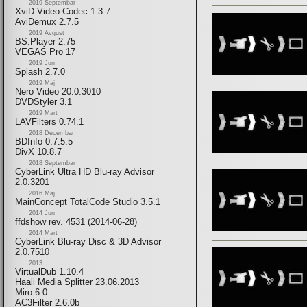
2019 Septembar
XviD Video Codec 1.3.7
AviDemux 2.7.5
2019 Avgust
BS.Player 2.75
VEGAS Pro 17
2019 Jun
Splash 2.7.0
2019 Maj
Nero Video 20.0.3010
DVDStyler 3.1
2019 Mart
LAVFilters 0.74.1
2018 Decembar
BDInfo 0.7.5.5
DivX 10.8.7
2018 Septembar
CyberLink Ultra HD Blu-ray Advisor
2.0.3201
2016 Maj
MainConcept TotalCode Studio 3.5.1
2014 Jun
ffdshow rev. 4531 (2014-06-28)
2014 Mart
CyberLink Blu-ray Disc & 3D Advisor
2.0.7510
2013.
VirtualDub 1.10.4
Haali Media Splitter 23.06.2013
Miro 6.0
AC3Filter 2.6.0b