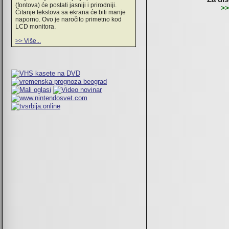
(fontova) će postati jasniji i prirodniji.
>>
Čitanje tekstova sa ekrana će biti manje
naporno. Ovo je naročito primetno kod
LCD monitora.
>> Više...