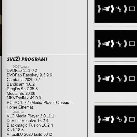
SVEŽI PROGRAMI
2020 Avgust
DVDFab 11.1.0.2
DVDFab Passkey 9.3.9.6
Camtasia 2020.0.7
Bandicam 4.6.2
ProgDVB v7.35.3
MediaInfo 20.08
MKVToolNix 49.0.0
PC-HC 1.9.7 (Media Player Classic -
Home Cinema)
2020 Jul
VLC Media Player 3.0.11.1
DaVinci Resolve 16.2.4
Blackmagic Fusion 16.2.4
Kodi 18.8
VirtualDJ 2020 build 6042