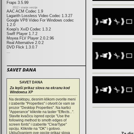
Fraps 3.5.99
2012 i starije verzije
AAC ACM Codec 1.9
Lagarith Lossless Video Codec 1.3.27
Google VP8 Video For Windows codec
1.2.0
Koepi's XviD Codec 1.3.2
Swiff Player 1.7.2
Moyea FLV Player 2.0.2.96
Real Alternative 2.0.2
DVD Flick 1.3.0.7
...
SAVET DANA
SAVET DANA
Za lepši prikaz slova na ekranu kod
Windowsa XP
Na desktopu, desnim klikom ovorite meni
i izaberite "Properties" i otvorit će vam se
prozor "Desktop Properties". Na kartici
"Apperance" kliknite na taster "Effects...".
Stavite kvačicu ispred opcije "Use the
following method to smoth edges of
Pages
screen fonts" i izaberite "ClearType"
opciju. Kliknite na "OK" i gotovo.
Uključivanjem ove opcije prikaz slova
Za dis