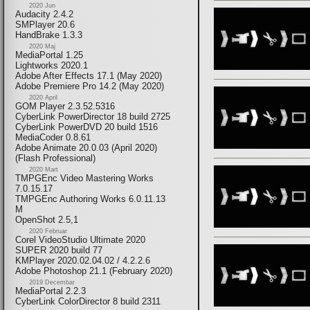
2020 Jun
Audacity 2.4.2
SMPlayer 20.6
HandBrake 1.3.3
2020 Maj
MediaPortal 1.25
Lightworks 2020.1
Adobe After Effects 17.1 (May 2020)
Adobe Premiere Pro 14.2 (May 2020)
2020 April
GOM Player 2.3.52.5316
CyberLink PowerDirector 18 build 2725
CyberLink PowerDVD 20 build 1516
MediaCoder 0.8.61
Adobe Animate 20.0.03 (April 2020)
(Flash Professional)
2020 Mart
TMPGEnc Video Mastering Works
7.0.15.17
TMPGEnc Authoring Works 6.0.11.13
M
OpenShot 2.5,1
2020 Februar
Corel VideoStudio Ultimate 2020
SUPER 2020 build 77
KMPlayer 2020.02.04.02 / 4.2.2.6
Adobe Photoshop 21.1 (February 2020)
2019 Decembar
MediaPortal 2.2.3
CyberLink ColorDirector 8 build 2311