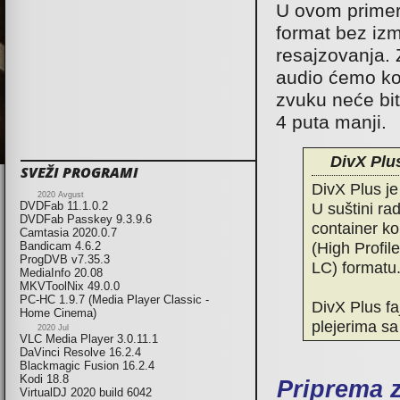
U ovom primer
format bez izm
resajzovanja.
audio ćemo kor
zvuku neće biti
4 puta manji.
DivX Plu
SVEŽI PROGRAMI
DivX Plus je
2020 Avgust
U suštini ra
DVDFab 11.1.0.2
DVDFab Passkey 9.3.9.6
container ko
Camtasia 2020.0.7
(High Profil
Bandicam 4.6.2
ProgDVB v7.35.3
LC) formatu
MediaInfo 20.08
MKVToolNix 49.0.0
PC-HC 1.9.7 (Media Player Classic -
DivX Plus fa
Home Cinema)
plejerima sa
2020 Jul
VLC Media Player 3.0.11.1
DaVinci Resolve 16.2.4
Blackmagic Fusion 16.2.4
Kodi 18.8
Priprema z
VirtualDJ 2020 build 6042