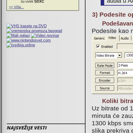
audia u 
su uvek
SDXC
>> Više...
3) Podesite o
Podešavanj
Podesite kao na
Koliki bitr
Uz bitrate od 
minuta će zauze
1300 kbps smo 
NAJSVEŽIJE VESTI
slika prekriva