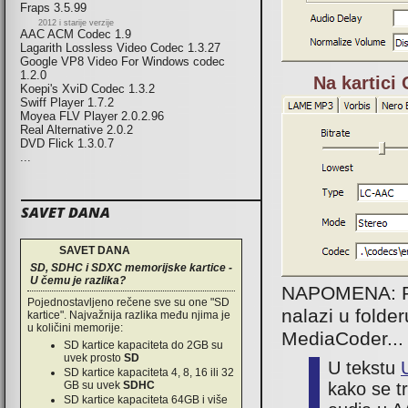
Fraps 3.5.99
2012 i starije verzije
AAC ACM Codec 1.9
Lagarith Lossless Video Codec 1.3.27
Google VP8 Video For Windows codec
1.2.0
Na kartici
Koepi's XviD Codec 1.3.2
Swiff Player 1.7.2
Moyea FLV Player 2.0.2.96
Real Alternative 2.0.2
DVD Flick 1.3.0.7
...
SAVET DANA
SAVET DANA
SD, SDHC i SDXC memorijske kartice -
U čemu je razlika?
NAPOMENA: Pot
Pojednostavljeno rečene sve su one "SD
nalazi u folder
kartice". Najvažnija razlika među njima je
u količini memorije:
MediaCoder...
SD kartice kapaciteta do 2GB su
uvek prosto
SD
U tekstu
SD kartice kapaciteta 4, 8, 16 ili 32
kako se t
GB su uvek
SDHC
SD kartice kapaciteta 64GB i više