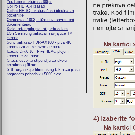
YouTube startuje sa 60fps
ne prekriva ce
GoPro HERO4 izašao
GoPro HERO, pristupačna i idealna za
trake. Kod fil
početnike
trake (letterbo
Obrenovac 1003, stiže novi savremeni
dokumentarac
nemojte smanj
Kickstarter prikupio milijardu dolara
LG i Samsung prikazali savijajuće TV
ekrane
Sony prikazao FDR-AX100 - prva 4K
Na kartici
kamera za ambiciozne amatere
Izašao DivX 10 - Prvi HEVC plejer i
konverter za mase
Crtači, osvojite stipendiju za školu
animiranog fiilma
SBB organizuje filmmaking takmičenje sa
nagradom pobedniku 5000 evra
4) Izaberite 
Na kartici