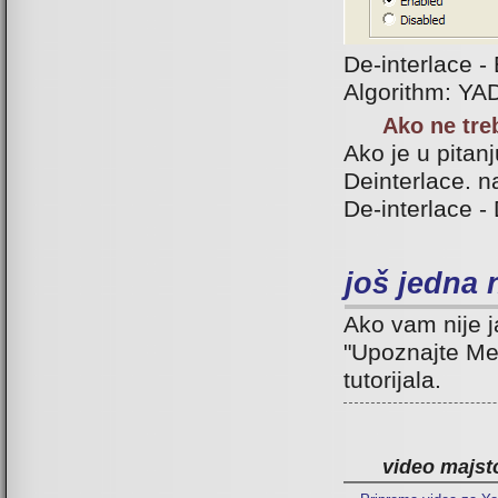
De-interlace -
Algorithm: YA
Ako ne tre
Ako je u pitanj
Deinterlace. na
De-interlace -
još jedna
Ako vam nije ja
"Upoznajte Med
tutorijala.
video majsto