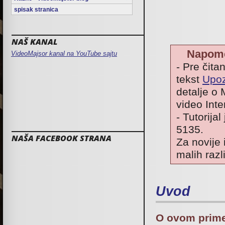
spisak stranica
NAŠ KANAL
Napom
VideoMajsor kanal na YouTube sajtu
- Pre čita
tekst
Upoz
detalje o 
video Inte
- Tutorija
5135.
NAŠA FACEBOOK STRANA
Za novije 
malih razl
Uvod
O ovom prim