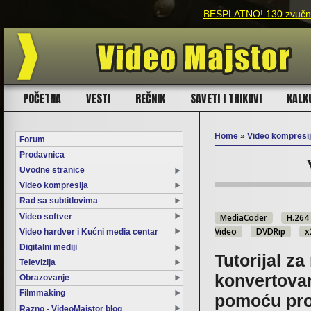
BESPLATNO! 130 zvučnih 
POČETNA
VESTI
REČNIK
SAVETI I TRIKOVI
KALK
Home
»
Video kompresi
Forum
Prodavnica
You are here
Uvodne stranice
Video kompresija
Rad sa subtitlovima
Video softver
MediaCoder
H.264
Video
DVDRip
x
Video hardver i Kućni media centar
Digitalni mediji
Tutorijal za
Televizija
konvertovan
Obrazovanje
Filmmaking
pomoću pro
Razno - VideoMajstor blog