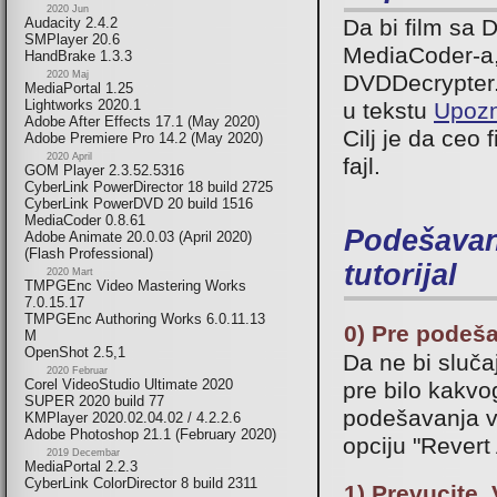
2020 Jun
Da bi film sa
Audacity 2.4.2
SMPlayer 20.6
MediaCoder-a,
HandBrake 1.3.3
2020 Maj
DVDDecrypter. 
MediaPortal 1.25
Lightworks 2020.1
u tekstu
Upozn
Adobe After Effects 17.1 (May 2020)
Cilj je da ceo
Adobe Premiere Pro 14.2 (May 2020)
2020 April
fajl.
GOM Player 2.3.52.5316
CyberLink PowerDirector 18 build 2725
CyberLink PowerDVD 20 build 1516
MediaCoder 0.8.61
Podešavan
Adobe Animate 20.0.03 (April 2020)
(Flash Professional)
tutorijal
2020 Mart
TMPGEnc Video Mastering Works
7.0.15.17
TMPGEnc Authoring Works 6.0.11.13
0) Pre podeša
M
OpenShot 2.5,1
Da ne bi sluča
2020 Februar
Corel VideoStudio Ultimate 2020
pre bilo kakv
SUPER 2020 build 77
podešavanja vra
KMPlayer 2020.02.04.02 / 4.2.2.6
Adobe Photoshop 21.1 (February 2020)
opciju "Revert 
2019 Decembar
MediaPortal 2.2.3
CyberLink ColorDirector 8 build 2311
1) Prevucite 