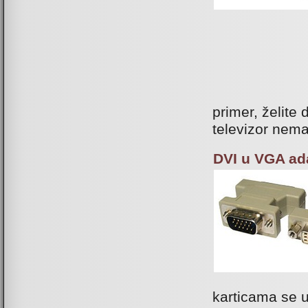
primer, želite
televizor nema
DVI u VGA ad
karticama se uo