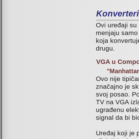
Konverteri
Ovi uređaji su
menjaju samo f
koja konvertuj
drugu.
VGA u Compos
"Manhatta
Ovo nije tipič
značajno je sku
svoj posao. P
TV na VGA izla
ugrađenu elekt
signal da bi b
Uređaj koji je