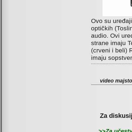
Ovo su uređaji 
optičkih (Tosli
audio. Ovi ure
strane imaju T
(crveni i beli
imaju sopstve
video majsto
Za diskusi
>>Za učestv