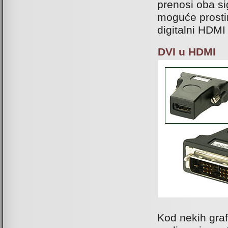
prenosi oba sig
moguće prostim
digitalni HDMI 
DVI u HDMI
Kod nekih graf