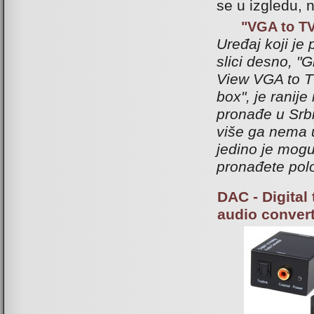
se u izgledu, n
"VGA to TV
Uređaj koji je
slici desno, "
View VGA to T
box", je ranij
pronađe u Srbij
više ga nema u
jedino je mog
pronađete pol
DAC - Digital
audio conver