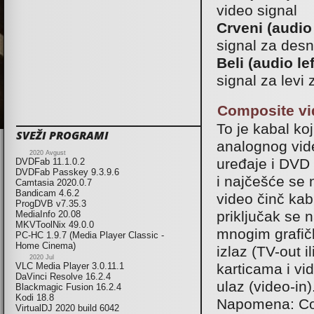
video signal
Crveni (audio 
signal za desn
Beli (audio lef
signal za levi 
Composite vi
To je kabal koj
SVEŽI PROGRAMI
analognog vid
2020 Avgust
uređaje i DVD 
DVDFab 11.1.0.2
DVDFab Passkey 9.3.9.6
i najčešće se n
Camtasia 2020.0.7
Bandicam 4.6.2
video činč ka
ProgDVB v7.35.3
priključak se n
MediaInfo 20.08
MKVToolNix 49.0.0
mnogim grafič
PC-HC 1.9.7 (Media Player Classic -
Home Cinema)
izlaz (TV-out i
2020 Jul
karticama i v
VLC Media Player 3.0.11.1
DaVinci Resolve 16.2.4
ulaz (video-in)
Blackmagic Fusion 16.2.4
Kodi 18.8
Napomena: Com
VirtualDJ 2020 build 6042