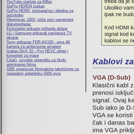
treba da je 
YouTube startuje sa 60fps
GoPro HERO4 izašao
Ukoliko vam 
GoPro HERO, pristupačna i idealna za
ipak ne budu
početnike
Obrenovac 1003, stiže novi savremeni
dokumentarac
Kod HDMI kab
Kickstarter prikupio milijardu dolara
signal kod k
LG i Samsung prikazali savijajuće TV
ekrane
kablovi se n
Sony prikazao FDR-AX100 - prva 4K
kamera za ambiciozne amatere
Izašao DivX 10 - Prvi HEVC plejer i
konverter za mase
Kablovi za
Crtači, osvojite stipendiju za školu
animiranog fiilma
SBB organizuje filmmaking takmičenje sa
nagradom pobedniku 5000 evra
VGA (D-Sub)
Klasični kabl 
prenosi isklju
signal. Ovaj k
Sub iako je D-
VGA se korist
čak i danas b
ima VGA prikl