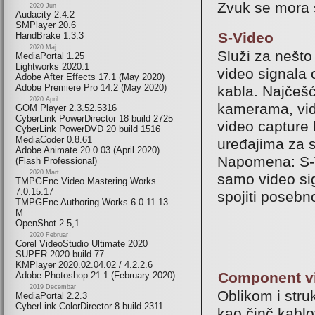
Zvuk se mora 
2020 Jun
Audacity 2.4.2
SMPlayer 20.6
S-Video
HandBrake 1.3.3
2020 Maj
Služi za nešto 
MediaPortal 1.25
Lightworks 2020.1
video signala
Adobe After Effects 17.1 (May 2020)
Adobe Premiere Pro 14.2 (May 2020)
kabla. Najčešć
2020 April
kamerama, vid
GOM Player 2.3.52.5316
CyberLink PowerDirector 18 build 2725
video capture 
CyberLink PowerDVD 20 build 1516
MediaCoder 0.8.61
uređajima za 
Adobe Animate 20.0.03 (April 2020)
Napomena: S-
(Flash Professional)
2020 Mart
samo video si
TMPGEnc Video Mastering Works
7.0.15.17
spojiti posebn
TMPGEnc Authoring Works 6.0.11.13
M
OpenShot 2.5,1
2020 Februar
Corel VideoStudio Ultimate 2020
SUPER 2020 build 77
KMPlayer 2020.02.04.02 / 4.2.2.6
Component v
Adobe Photoshop 21.1 (February 2020)
2019 Decembar
Oblikom i stru
MediaPortal 2.2.3
CyberLink ColorDirector 8 build 2311
kao činč kabl