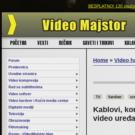
nih efekata za filmmakere!
POČETNA
VESTI
REČNIK
SAVETI I TRIKOVI
KALK
Home
»
Video h
Forum
Prodavnica
You are here
Uvodne stranice
Video kompresija
Rad sa subtitlovima
Video softver
TV
hardver
ure
Video hardver i Kućni media centar
Digitalni mediji
Kablovi, kon
Televizija
video uređa
Obrazovanje
Filmmaking
Razno - VideoMajstor blog