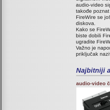
audio-video si
takođe poznat
FireWire se jo
diskova.
Kako se FireWi
biste dobili F
ugradite FireW
Važno je napo
priključak naz
Najbitniji
audio-video 