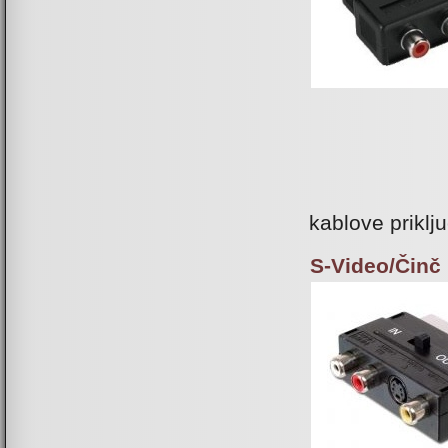
kablove priklj
S-Video/Činč