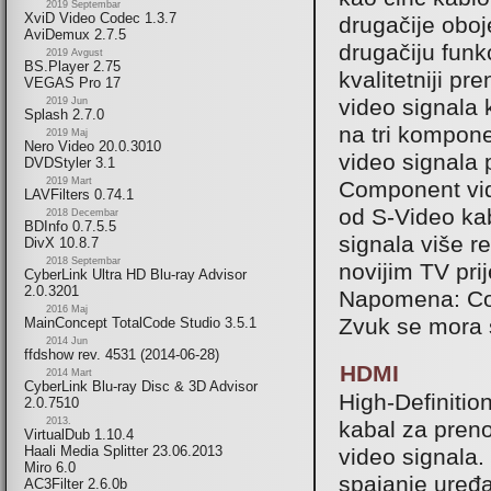
2019 Septembar
XviD Video Codec 1.3.7
drugačije oboje
AviDemux 2.7.5
drugačiju funk
2019 Avgust
BS.Player 2.75
kvalitetniji p
VEGAS Pro 17
video signala k
2019 Jun
Splash 2.7.0
na tri kompone
2019 Maj
Nero Video 20.0.3010
video signala
DVDStyler 3.1
2019 Mart
Component vide
LAVFilters 0.74.1
od S-Video kab
2018 Decembar
BDInfo 0.7.5.5
signala više r
DivX 10.8.7
2018 Septembar
novijim TV prij
CyberLink Ultra HD Blu-ray Advisor
2.0.3201
Napomena: Com
2016 Maj
Zvuk se mora 
MainConcept TotalCode Studio 3.5.1
2014 Jun
ffdshow rev. 4531 (2014-06-28)
HDMI
2014 Mart
CyberLink Blu-ray Disc & 3D Advisor
High-Definitio
2.0.7510
2013.
kabal za preno
VirtualDub 1.10.4
Haali Media Splitter 23.06.2013
video signala
Miro 6.0
spajanje uređa
AC3Filter 2.6.0b