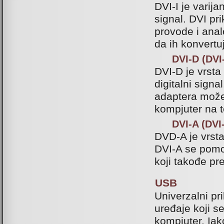
DVI-I je varija
signal. DVI pri
provode i anal
da ih konvertu
DVI-D (DVI-
DVI-D je vrsta
digitalni signa
adaptera može
kompjuter na 
DVI-A (DVI
DVD-A je vrsta
DVI-A se pomo
koji takođe pr
USB
Univerzalni pr
uređaje koji se
kompjuter. Iak