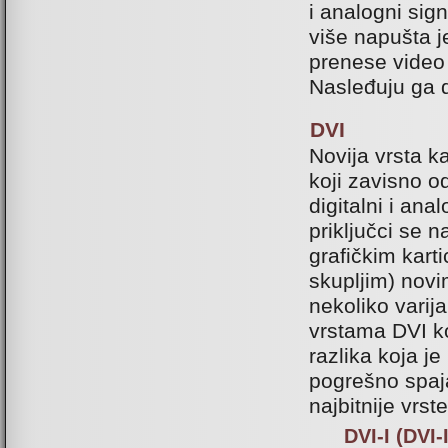
i analogni sig
više napušta 
prenese video 
Nasleđuju ga d
DVI
Novija vrsta 
koji zavisno od
digitalni i ana
priključci se 
grafičkim kar
skupljim) novi
nekoliko varija
vrstama DVI k
razlika koja j
pogrešno spaja
najbitnije vrst
DVI-I (DVI-