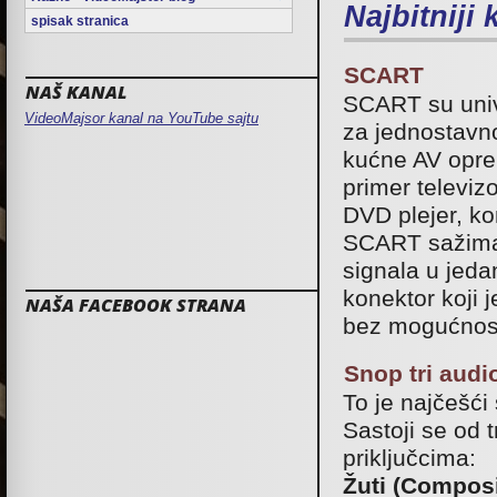
Najbitniji
spisak stranica
SCART
NAŠ KANAL
SCART su univ
VideoMajsor kanal na YouTube sajtu
za jednostavn
kućne AV opre
primer televizo
DVD plejer, kon
SCART sažima
signala u jeda
konektor koji je
NAŠA FACEBOOK STRANA
bez mogućnosti
Snop tri audi
To je najčešći
Sastoji se od 
priključcima:
Žuti (Composi