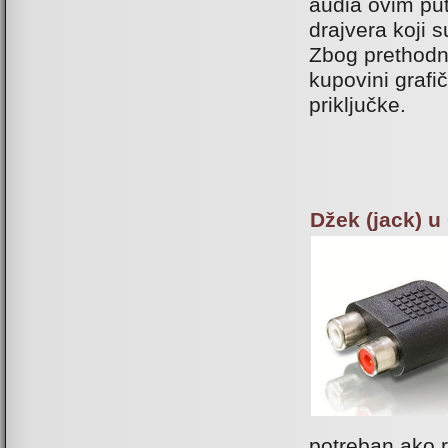
audia ovim put
drajvera koji 
Zbog prethodn
kupovini grafi
priključke.
Džek (jack) u
potreban ako r