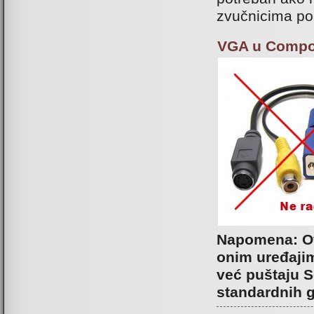
zvučnicima po
VGA u Compos
Napomena: Ov
onim uređajim
već puštaju S
standardnih gr