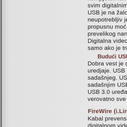
svim digitaln
USB je na žalo
neupotrebljiv 
propusnu moć 
prevelikog nar
Digitalna vide
samo ako je tr
Budući USB
Dobra vest je 
uredjaje. USB 
sadašnjeg. USB
sadašnjim USB 
USB 3.0 uređaj
verovatno sve 
FireWire (i.Li
Kabal prevens
digitalnom vid