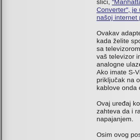
slici,
"Manhatt
Converter", je 
našoj internet
Ovakav adapter
kada želite spo
sa televizorom
vaš televizor
analogne ulaz
Ako imate S-Vi
priključak na 
kablove onda ć
Ovaj uređaj ko
zahteva da i 
napajanjem.
Osim ovog post