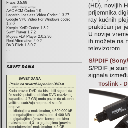
Fraps 3.5.99
(HD), novijih H
2012 i starije verzije
AAC ACM Codec 1.9
prijemnika digi
Lagarith Lossless Video Codec 1.3.27
ray kućnih ple
Google VP8 Video For Windows codec
1.2.0
praktičan jer 
Koepi's XviD Codec 1.3.2
Swiff Player 1.7.2
U novije vrem
Moyea FLV Player 2.0.2.96
ih možete na n
Real Alternative 2.0.2
DVD Flick 1.3.0.7
televizorom.
...
S/PDIF (Sony/P
SAVET DANA
S/PDIF je stan
signala između
SAVET DANA
Toslink - D
Pazite na stvarni kapacitet DVD-a
Kada pravite DVD, da biste bili sigurni da
će sadržaj stati na običan DVD (nazivnog
kapaciteta 4,7 GB) onda pazite da ukupna
veličina sadržaja ne prelazi sleeće
brojeve:
- u kilobajtima maksimalno, 4.500.000 kB
- u megabajtima maksimalno, 4.400 MB
- u gigabajtima (pravim kompjuterskim)
maksimalno, 4,3 - u gigabajtima (pravim
kompjuterskim) maksimalno, 4,3 GB