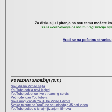
Za diskusiju i pitanja na ovu temu možete kor
>>Za učestvovanje na forumu registracija ni
Vrati se na početnu stranicu
POVEZANI SADRŽAJI (S.T.)
Novi dizajn Vimeo sajta
YouTube dobija novi izgled
YouTube pokrenuo live streaming servis
Peti rođendan YouTube-a
Nove mogućnosti YouTube Video Editora
Svake minute na YouTube se uploaduje 35 sati videa
YouTube počeo s iznajmljivanjem filmova