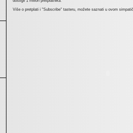
dostigli 1 milion pretplatnika.
Više o pretplati i "Subscribe" tasteru, možete saznati u ovom simpat