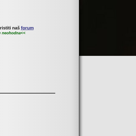
istiti naš
forum
je neohodna<<