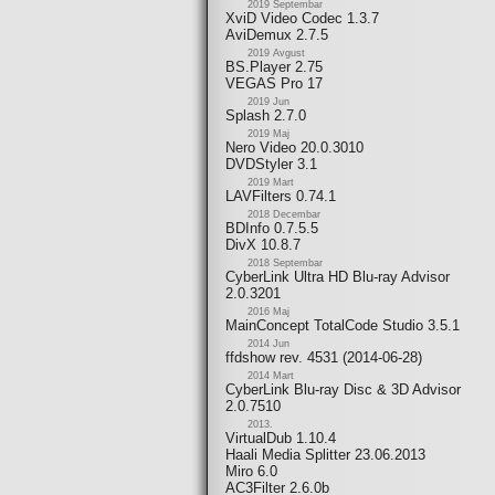
2019 Septembar
XviD Video Codec 1.3.7
AviDemux 2.7.5
2019 Avgust
BS.Player 2.75
VEGAS Pro 17
2019 Jun
Splash 2.7.0
2019 Maj
Nero Video 20.0.3010
DVDStyler 3.1
2019 Mart
LAVFilters 0.74.1
2018 Decembar
BDInfo 0.7.5.5
DivX 10.8.7
2018 Septembar
CyberLink Ultra HD Blu-ray Advisor
2.0.3201
2016 Maj
MainConcept TotalCode Studio 3.5.1
2014 Jun
ffdshow rev. 4531 (2014-06-28)
2014 Mart
CyberLink Blu-ray Disc & 3D Advisor
2.0.7510
2013.
VirtualDub 1.10.4
Haali Media Splitter 23.06.2013
Miro 6.0
AC3Filter 2.6.0b