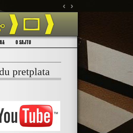
‹
›
Ukolik
CA&
O SAJTU
du pretplata