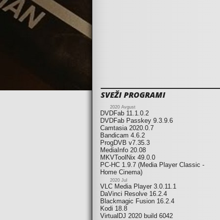
SVEŽI PROGRAMI
2020 Avgust
DVDFab 11.1.0.2
DVDFab Passkey 9.3.9.6
Camtasia 2020.0.7
Bandicam 4.6.2
ProgDVB v7.35.3
MediaInfo 20.08
MKVToolNix 49.0.0
PC-HC 1.9.7 (Media Player Classic -
Home Cinema)
2020 Jul
VLC Media Player 3.0.11.1
DaVinci Resolve 16.2.4
Blackmagic Fusion 16.2.4
Kodi 18.8
VirtualDJ 2020 build 6042