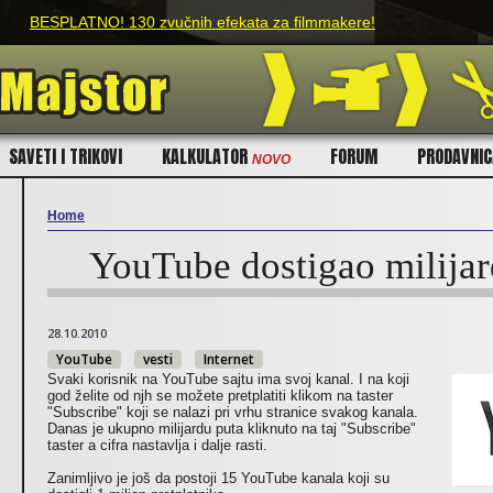
Skip to main content
BESPLATNO! 130 zvučnih efekata za filmmakere!
SAVETI I TRIKOVI
KALKULATOR
FORUM
PRODAVNI
NOVO
Home
YouTube dostigao milijar
You are here
28.10.2010
YouTube
vesti
Internet
Svaki korisnik na YouTube sajtu ima svoj kanal. I na koji
god želite od njh se možete pretplatiti klikom na taster
"Subscribe" koji se nalazi pri vrhu stranice svakog kanala.
Danas je ukupno milijardu puta kliknuto na taj "Subscribe"
taster a cifra nastavlja i dalje rasti.
Zanimljivo je još da postoji 15 YouTube kanala koji su