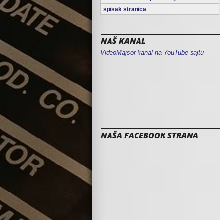
spisak stranica
NAŠ KANAL
VideoMajsor kanal na YouTube sajtu
NAŠA FACEBOOK STRANA