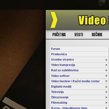
POČETNA
VESTI
REČNIK
Forum
Prodavnica
Uvodne stranice
Video kompresija
Rad sa subtitlovima
Video softver
Video hardver i Kućni media centar
Digitalni mediji
Televizija
Obrazovanje
Filmmaking
Razno - VideoMajstor blog