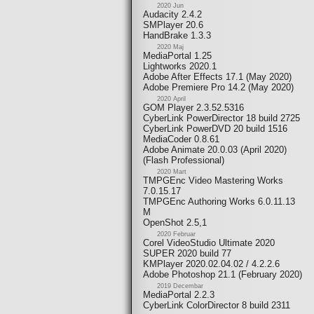
2020 Jun
Audacity 2.4.2
SMPlayer 20.6
HandBrake 1.3.3
2020 Maj
MediaPortal 1.25
Lightworks 2020.1
Adobe After Effects 17.1 (May 2020)
Adobe Premiere Pro 14.2 (May 2020)
2020 April
GOM Player 2.3.52.5316
CyberLink PowerDirector 18 build 2725
CyberLink PowerDVD 20 build 1516
MediaCoder 0.8.61
Adobe Animate 20.0.03 (April 2020)
(Flash Professional)
2020 Mart
TMPGEnc Video Mastering Works
7.0.15.17
TMPGEnc Authoring Works 6.0.11.13
M
OpenShot 2.5,1
2020 Februar
Corel VideoStudio Ultimate 2020
SUPER 2020 build 77
KMPlayer 2020.02.04.02 / 4.2.2.6
Adobe Photoshop 21.1 (February 2020)
2019 Decembar
MediaPortal 2.2.3
CyberLink ColorDirector 8 build 2311