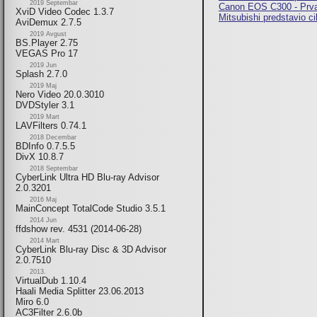
2019 Septembar
Canon EOS C300 - Prva 
XviD Video Codec 1.3.7
Mitsubishi predstavio c
AviDemux 2.7.5
2019 Avgust
BS.Player 2.75
VEGAS Pro 17
2019 Jun
Splash 2.7.0
2019 Maj
Nero Video 20.0.3010
DVDStyler 3.1
2019 Mart
LAVFilters 0.74.1
2018 Decembar
BDInfo 0.7.5.5
DivX 10.8.7
2018 Septembar
CyberLink Ultra HD Blu-ray Advisor
2.0.3201
2016 Maj
MainConcept TotalCode Studio 3.5.1
2014 Jun
ffdshow rev. 4531 (2014-06-28)
2014 Mart
CyberLink Blu-ray Disc & 3D Advisor
2.0.7510
2013.
VirtualDub 1.10.4
Haali Media Splitter 23.06.2013
Miro 6.0
AC3Filter 2.6.0b