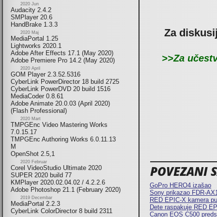
2020 Jun
Audacity 2.4.2
SMPlayer 20.6
HandBrake 1.3.3
Za diskusi
2020 Maj
MediaPortal 1.25
Lightworks 2020.1
Adobe After Effects 17.1 (May 2020)
>>Za učestv
Adobe Premiere Pro 14.2 (May 2020)
2020 April
GOM Player 2.3.52.5316
CyberLink PowerDirector 18 build 2725
CyberLink PowerDVD 20 build 1516
MediaCoder 0.8.61
Adobe Animate 20.0.03 (April 2020)
(Flash Professional)
2020 Mart
TMPGEnc Video Mastering Works
7.0.15.17
TMPGEnc Authoring Works 6.0.11.13
M
OpenShot 2.5,1
2020 Februar
POVEZANI SA
Corel VideoStudio Ultimate 2020
SUPER 2020 build 77
KMPlayer 2020.02.04.02 / 4.2.2.6
GoPro HERO4 izašao
Adobe Photoshop 21.1 (February 2020)
Sony prikazao FDR-AX1
2019 Decembar
RED EPIC-X kamera puš
MediaPortal 2.2.3
Dete raspakuje RED E
CyberLink ColorDirector 8 build 2311
Canon EOS C500 predst