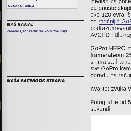
idealan za poče
spisak stranica
da priušte skup
oko 120 evra, št
od
moćnijih Go
NAŠ KANAL
podrazumevanih
VideoMajsor kanal na YouTube sajtu
AVCHD i Blu-ra
GoPro HERO mož
framerateom 25f
snima sa framer
sve GoPro kame
obradu na račun
NAŠA FACEBOOK STRANA
Kvalitet zvuka 
Fotografije od 
sekundi.