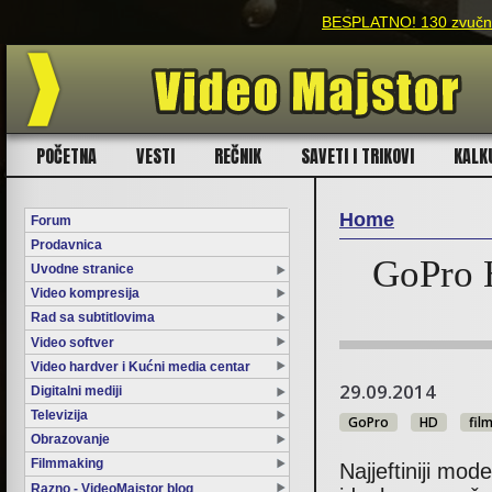
BESPLATNO! 130 zvučnih
POČETNA
VESTI
REČNIK
SAVETI I TRIKOVI
KALK
Home
Forum
Prodavnica
You are here
GoPro H
Uvodne stranice
Video kompresija
Rad sa subtitlovima
Video softver
Video hardver i Kućni media centar
29.09.2014
Digitalni mediji
Televizija
GoPro
HD
fil
Obrazovanje
Filmmaking
Najjeftiniji mo
Razno - VideoMajstor blog