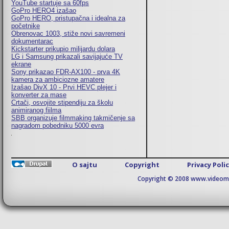
YouTube startuje sa 60fps
GoPro HERO4 izašao
GoPro HERO, pristupačna i idealna za
početnike
Obrenovac 1003, stiže novi savremeni
dokumentarac
Kickstarter prikupio milijardu dolara
LG i Samsung prikazali savijajuće TV
ekrane
Sony prikazao FDR-AX100 - prva 4K
kamera za ambiciozne amatere
Izašao DivX 10 - Prvi HEVC plejer i
konverter za mase
Crtači, osvojite stipendiju za školu
animiranog fiilma
SBB organizuje filmmaking takmičenje sa
nagradom pobedniku 5000 evra
O sajtu
Copyright
Privacy Poli
Copyright © 2008 www.videomaj