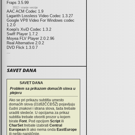
Fraps 3.5.99
2012 i starije verzije
AAC ACM Codec 1.9
Lagarith Lossless Video Codec 1.3.27
Google VP8 Video For Windows codec
1.2.0
Koepi's XviD Codec 1.3.2
Swiff Player 1.7.2
Moyea FLV Player 2.0.2.96
Real Alternative 2.0.2
DVD Flick 1.3.0.7
...
SAVET DANA
SAVET DANA
Problem sa prikazom domaćih slova u
plejeru
Ako se pri prikazu subtitla umesto
domaćih slova (čćđšžČĆĐŠŽ) pojavljuju
čudni znakovi i strana slova, tada trebate
uraditi sledeće. U opcijama za prikaz
subtitla trebate otvoriti prozor u kojem
birate
Font
. Pod opcijom
Script
ili
CharSet
trebate izabrati
Central
European
ili ako nema onda
EastEurope
ili nešto najsličnije.