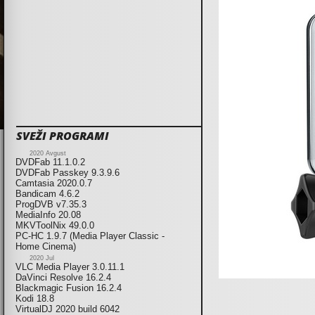
SVEŽI PROGRAMI
2020 Avgust
DVDFab 11.1.0.2
DVDFab Passkey 9.3.9.6
Camtasia 2020.0.7
Bandicam 4.6.2
ProgDVB v7.35.3
MediaInfo 20.08
MKVToolNix 49.0.0
PC-HC 1.9.7 (Media Player Classic -
Home Cinema)
2020 Jul
VLC Media Player 3.0.11.1
DaVinci Resolve 16.2.4
Blackmagic Fusion 16.2.4
Kodi 18.8
VirtualDJ 2020 build 6042