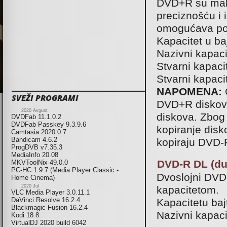
DVD+R su malo
preciznošću i 
omogućava po
Kapacitet u ba
Nazivni kapaci
Stvarni kapaci
Stvarni kapac
NAPOMENA:
O
SVEŽI PROGRAMI
DVD+R diskov
2020 Avgust
diskova. Zbog 
DVDFab 11.1.0.2
DVDFab Passkey 9.3.9.6
kopiranje dis
Camtasia 2020.0.7
Bandicam 4.6.2
kopiraju DVD-
ProgDVB v7.35.3
MediaInfo 20.08
DVD-R DL (dua
MKVToolNix 49.0.0
PC-HC 1.9.7 (Media Player Classic -
Dvoslojni DVD
Home Cinema)
2020 Jul
kapacitetom.
VLC Media Player 3.0.11.1
DaVinci Resolve 16.2.4
Kapacitetu ba
Blackmagic Fusion 16.2.4
Nazivni kapaci
Kodi 18.8
VirtualDJ 2020 build 6042