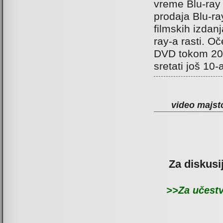
vreme Blu-ray 
prodaja Blu-ra
filmskih izda
ray-a rasti. O
DVD tokom 20
sretati još 10-
video majsto
Za diskusi
>>Za učestv