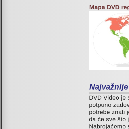
Mapa DVD re
Najvažnije
DVD Video je 
potpuno zadovo
potrebe znati 
da će sve što 
Nabrojaćemo s