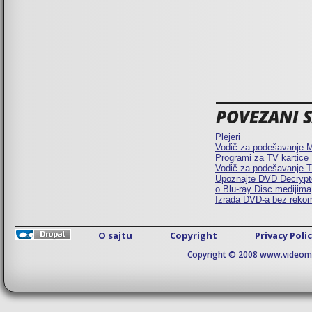
POVEZANI SA
Plejeri
Vodič za podešavanje
Programi za TV kartice
Vodič za podešavanje
Upoznajte DVD Decrypt
o Blu-ray Disc medijima
Izrada DVD-a bez reko
O sajtu
Copyright
Privacy Poli
Copyright © 2008 www.videomaj