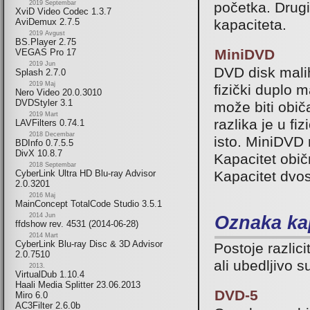
početka. Drug
2019 Septembar
XviD Video Codec 1.3.7
kapaciteta.
AviDemux 2.7.5
2019 Avgust
BS.Player 2.75
MiniDVD
VEGAS Pro 17
2019 Jun
DVD disk malih
Splash 2.7.0
2019 Maj
fizički duplo 
Nero Video 20.0.3010
DVDStyler 3.1
može biti običa
2019 Mart
razlika je u fi
LAVFilters 0.74.1
2018 Decembar
isto. MiniDVD 
BDInfo 0.7.5.5
DivX 10.8.7
Kapacitet obi
2018 Septembar
Kapacitet dvo
CyberLink Ultra HD Blu-ray Advisor
2.0.3201
2016 Maj
MainConcept TotalCode Studio 3.5.1
2014 Jun
Oznaka ka
ffdshow rev. 4531 (2014-06-28)
2014 Mart
CyberLink Blu-ray Disc & 3D Advisor
Postoje razlic
2.0.7510
ali ubedljivo 
2013.
VirtualDub 1.10.4
Haali Media Splitter 23.06.2013
DVD-5
Miro 6.0
AC3Filter 2.6.0b