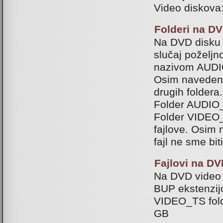
Video diskova
Folderi na D
Na DVD disku 
slučaj poželjno
nazivom AUD
Osim navedena
drugih foldera.
Folder AUDIO_
Folder VIDEO_
fajlove. Osim 
fajl ne sme bi
Fajlovi na DV
Na DVD video d
BUP ekstenzijo
VIDEO_TS folde
GB