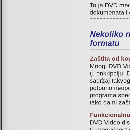
To je DVD medi
dokumenata i 
Nekoliko n
formatu
Zaštita od ko
Mnogi DVD Vid
tj. enkripciju.
sadržaj takvog
potpuno neupot
programa speci
tako da ni zašt
Funkcionalnos
DVD Video dis
tj. mogućnost 