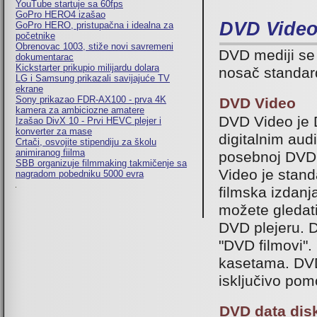
YouTube startuje sa 60fps
GoPro HERO4 izašao
DVD Video
GoPro HERO, pristupačna i idealna za
početnike
Obrenovac 1003, stiže novi savremeni
DVD mediji se 
dokumentarac
Kickstarter prikupio milijardu dolara
nosač standar
LG i Samsung prikazali savijajuće TV
ekrane
Sony prikazao FDR-AX100 - prva 4K
DVD Video
kamera za ambiciozne amatere
DVD Video je 
Izašao DivX 10 - Prvi HEVC plejer i
konverter za mase
digitalnim au
Crtači, osvojite stipendiju za školu
animiranog fiilma
posebnoj DVD 
SBB organizuje filmmaking takmičenje sa
Video je stan
nagradom pobedniku 5000 evra
filmska izdanj
možete gleda
DVD plejeru. 
"DVD filmovi"
kasetama. DVD 
isključivo po
DVD data dis