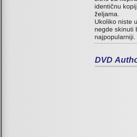
identičnu kopi
željama.
Ukoliko niste
negde skinuti
najpopularniji.
DVD Autho