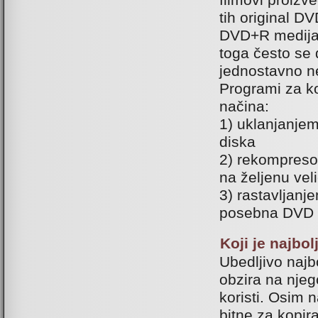
filmovi proizv
tih original D
DVD+R medija 
toga često se 
jednostavno n
Programi za ko
načina:
1) uklanjanjem
diska
2) rekompreso
na željenu vel
3) rastavljanj
posebna DVD 
Koji je najbo
Ubedljivo najbo
obzira na njeg
koristi. Osim 
bitne za kopir