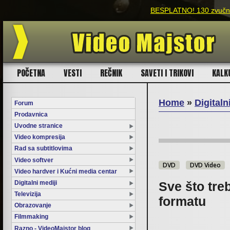
 130 zvučnih efekata za filmmakere!
POČETNA
VESTI
REČNIK
SAVETI I TRIKOVI
KALK
Home
»
Digitaln
Forum
Prodavnica
You are here
Uvodne stranice
Video kompresija
Rad sa subtitlovima
Video softver
DVD
DVD Video
Video hardver i Kućni media centar
Digitalni mediji
Sve što tre
Televizija
formatu
Obrazovanje
Filmmaking
Razno - VideoMajstor blog