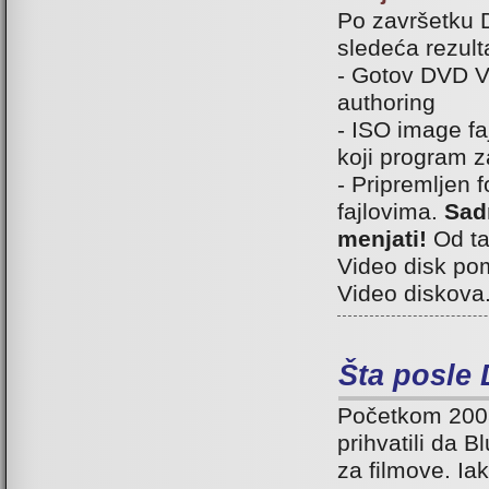
Po završetku D
sledeća rezult
- Gotov DVD V
authoring
- ISO image fa
koji program 
- Pripremljen
fajlovima.
Sadr
menjati!
Od ta
Video disk po
Video diskova
Šta posle
Početkom 2008-
prihvatili da 
za filmove. Ia