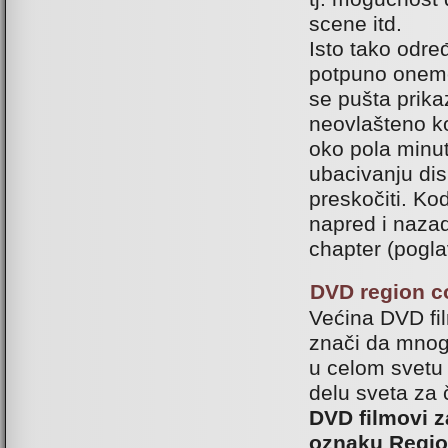
scene itd.
Isto tako odre
potpuno onemo
se pušta prika
neovlašteno ko
oko pola minut
ubacivanju dis
preskočiti. Ko
napred i naza
chapter (poglav
DVD region c
Većina DVD fi
znači da mnog
u celom svetu
delu sveta za č
DVD filmovi z
oznaku Regio