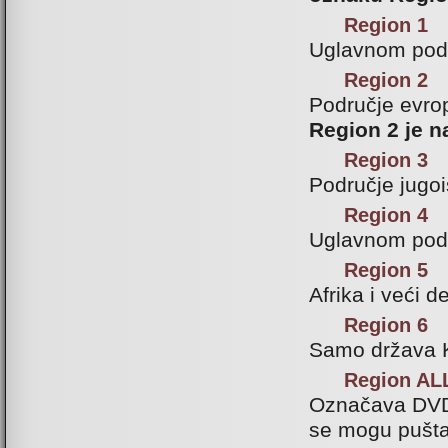
Region 1
Uglavnom podr
Region 2
Područje evrop
Region 2 je n
Region 3
Područje jugoi
Region 4
Uglavnom podru
Region 5
Afrika i veći d
Region 6
Samo država 
Region ALL
Označava DVD-
se mogu pušta