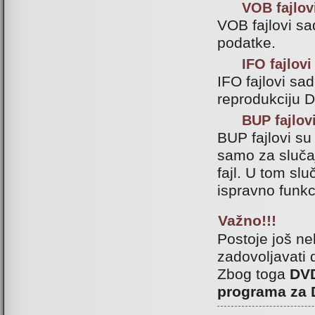
VOB fajlov
VOB fajlovi sa
podatke.
IFO fajlovi
IFO fajlovi sa
reprodukciju 
BUP fajlov
BUP fajlovi su
samo za sluča
fajl. U tom sl
ispravno funkc
Važno!!!
Postoje još ne
zadovoljavati 
Zbog toga
DVD
programa za 