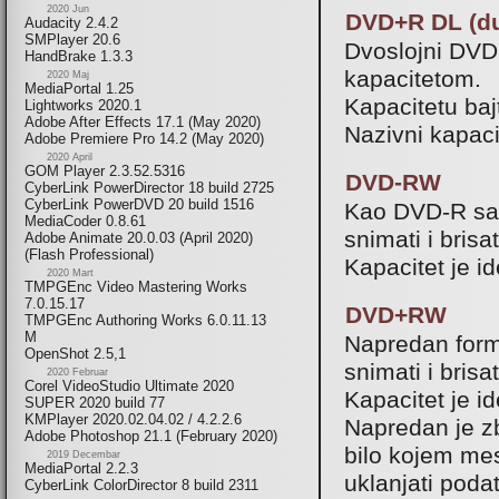
2020 Jun
DVD+R DL (du
Audacity 2.4.2
SMPlayer 20.6
Dvoslojni DVD
HandBrake 1.3.3
kapacitetom.
2020 Maj
MediaPortal 1.25
Kapacitetu ba
Lightworks 2020.1
Adobe After Effects 17.1 (May 2020)
Nazivni kapaci
Adobe Premiere Pro 14.2 (May 2020)
2020 April
GOM Player 2.3.52.5316
DVD-RW
CyberLink PowerDirector 18 build 2725
CyberLink PowerDVD 20 build 1516
Kao DVD-R sam
MediaCoder 0.8.61
snimati i bris
Adobe Animate 20.0.03 (April 2020)
(Flash Professional)
Kapacitet je i
2020 Mart
TMPGEnc Video Mastering Works
7.0.15.17
DVD+RW
TMPGEnc Authoring Works 6.0.11.13
M
Napredan forma
OpenShot 2.5,1
snimati i bris
2020 Februar
Corel VideoStudio Ultimate 2020
Kapacitet je 
SUPER 2020 build 77
KMPlayer 2020.02.04.02 / 4.2.2.6
Napredan je z
Adobe Photoshop 21.1 (February 2020)
bilo kojem me
2019 Decembar
MediaPortal 2.2.3
uklanjati poda
CyberLink ColorDirector 8 build 2311