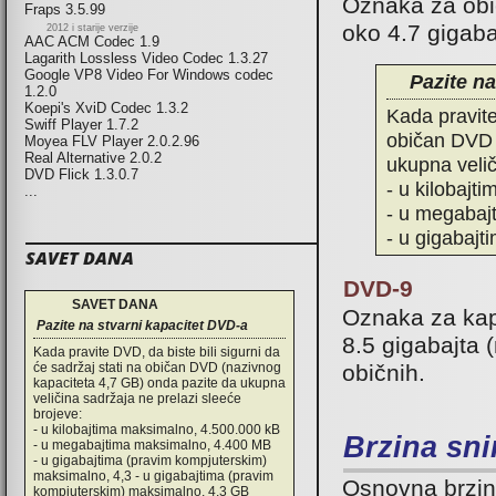
Oznaka za obi
Fraps 3.5.99
oko 4.7 gigaba
2012 i starije verzije
AAC ACM Codec 1.9
Lagarith Lossless Video Codec 1.3.27
Google VP8 Video For Windows codec
Pazite na
1.2.0
Koepi's XviD Codec 1.3.2
Kada pravite
Swiff Player 1.7.2
običan DVD 
Moyea FLV Player 2.0.2.96
Real Alternative 2.0.2
ukupna velič
DVD Flick 1.3.0.7
- u kilobajt
...
- u megabaj
- u gigabaj
SAVET DANA
DVD-9
SAVET DANA
Oznaka za kapa
Pazite na stvarni kapacitet DVD-a
8.5 gigabajta 
Kada pravite DVD, da biste bili sigurni da
običnih.
će sadržaj stati na običan DVD (nazivnog
kapaciteta 4,7 GB) onda pazite da ukupna
veličina sadržaja ne prelazi sleeće
brojeve:
- u kilobajtima maksimalno, 4.500.000 kB
Brzina sn
- u megabajtima maksimalno, 4.400 MB
- u gigabajtima (pravim kompjuterskim)
maksimalno, 4,3 - u gigabajtima (pravim
Osnovna brzin
kompjuterskim) maksimalno, 4,3 GB