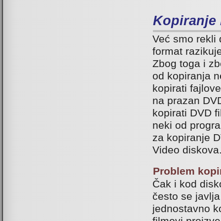
Kopiranje
Već smo rekli
format razikuj
Zbog toga i zb
od kopiranja 
kopirati fajlo
na prazan DVD
kopirati DVD fi
neki od progra
za kopiranje D
Video diskova
Problem kopi
Čak i kod disk
često se javlj
jednostavno ko