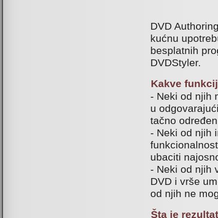
DVD Authoring
kućnu upotre
besplatnih pro
DVDStyler.
Kakve funkci
- Neki od njih 
u odgovarajući
tačno određen
- Neki od njih
funkcionalnost
ubaciti najosno
- Neki od njih
DVD i vrše ume
od njih ne mog
Šta je rezult