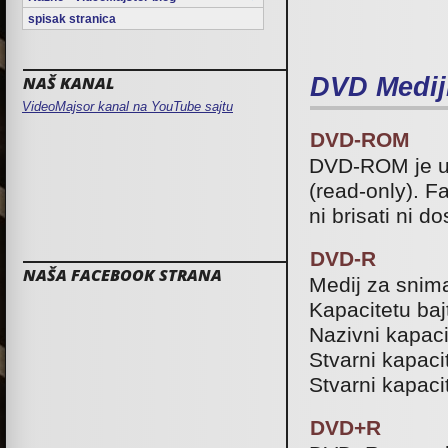
spisak stranica
DVD Medij
NAŠ KANAL
VideoMajsor kanal na YouTube sajtu
DVD-ROM
DVD-ROM je u 
(read-only). Fa
ni brisati ni d
DVD-R
NAŠA FACEBOOK STRANA
Medij za snim
Kapacitetu ba
Nazivni kapaci
Stvarni kapaci
Stvarni kapac
DVD+R