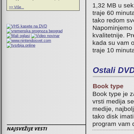
1,32 MB u sek
>> Više...
traje 60 minut
tako redom sv
Napominjemo da
kvalitetnije. P
kada su vam o
traje 10 minuta
Ostali DV
Book type
Book type je 
vrsti medija 
medije, najbol
tako disk imati
program vam d
NAJSVEŽIJE VESTI