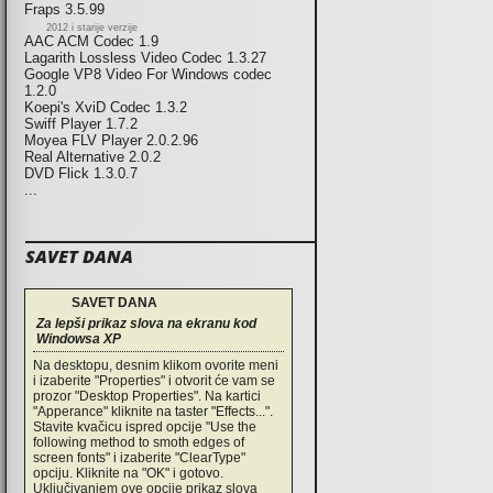
Fraps 3.5.99
2012 i starije verzije
AAC ACM Codec 1.9
Lagarith Lossless Video Codec 1.3.27
Google VP8 Video For Windows codec
1.2.0
Koepi's XviD Codec 1.3.2
Swiff Player 1.7.2
Moyea FLV Player 2.0.2.96
Real Alternative 2.0.2
DVD Flick 1.3.0.7
...
SAVET DANA
SAVET DANA
Za lepši prikaz slova na ekranu kod
Windowsa XP
Na desktopu, desnim klikom ovorite meni
i izaberite "Properties" i otvorit će vam se
prozor "Desktop Properties". Na kartici
"Apperance" kliknite na taster "Effects...".
Stavite kvačicu ispred opcije "Use the
following method to smoth edges of
screen fonts" i izaberite "ClearType"
opciju. Kliknite na "OK" i gotovo.
Uključivanjem ove opcije prikaz slova