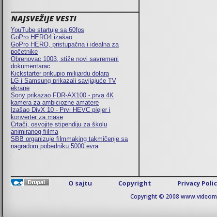
NAJSVEŽIJE VESTI
YouTube startuje sa 60fps
GoPro HERO4 izašao
GoPro HERO, pristupačna i idealna za
početnike
Obrenovac 1003, stiže novi savremeni
dokumentarac
Kickstarter prikupio milijardu dolara
LG i Samsung prikazali savijajuće TV
ekrane
Sony prikazao FDR-AX100 - prva 4K
kamera za ambiciozne amatere
Izašao DivX 10 - Prvi HEVC plejer i
konverter za mase
Crtači, osvojite stipendiju za školu
animiranog fiilma
SBB organizuje filmmaking takmičenje sa
nagradom pobedniku 5000 evra
O sajtu
Copyright
Privacy Poli
Copyright © 2008 www.videomaj