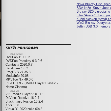
Nova Blu-ray Disc spec
BDA kaže, Steve Jobs gr
Blu-ray BDXL uredjaji u 
Film "Avatar" oborio još
Kućni bioskop (pravi) z
WinX Blu-ray Decrypte
Jeftin USB 3.0 memory s
SVEŽI PROGRAMI
2020 Avgust
DVDFab 11.1.0.2
DVDFab Passkey 9.3.9.6
Camtasia 2020.0.7
Bandicam 4.6.2
ProgDVB v7.35.3
MediaInfo 20.08
MKVToolNix 49.0.0
PC-HC 1.9.7 (Media Player Classic -
Home Cinema)
2020 Jul
VLC Media Player 3.0.11.1
DaVinci Resolve 16.2.4
Blackmagic Fusion 16.2.4
Kodi 18.8
VirtualDJ 2020 build 6042