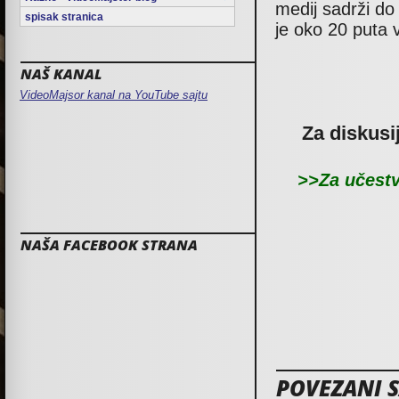
medij sadrži do
spisak stranica
je oko 20 puta 
NAŠ KANAL
VideoMajsor kanal na YouTube sajtu
Za diskusi
>>Za učestv
NAŠA FACEBOOK STRANA
POVEZANI SA