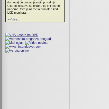
(fontova) će postati jasniji i prirodniji.
Čitanje tekstova sa ekrana će biti manje
naporno. Ovo je naročito primetno kod
LCD monitora.
>> Više...