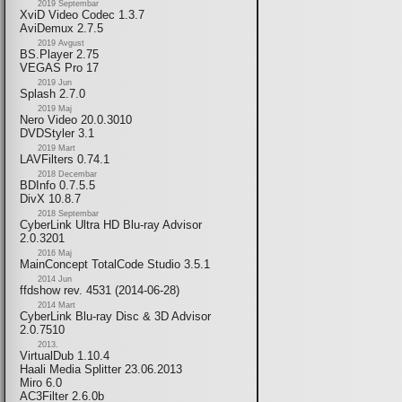
2019 Septembar
XviD Video Codec 1.3.7
AviDemux 2.7.5
2019 Avgust
BS.Player 2.75
VEGAS Pro 17
2019 Jun
Splash 2.7.0
2019 Maj
Nero Video 20.0.3010
DVDStyler 3.1
2019 Mart
LAVFilters 0.74.1
2018 Decembar
BDInfo 0.7.5.5
DivX 10.8.7
2018 Septembar
CyberLink Ultra HD Blu-ray Advisor
2.0.3201
2016 Maj
MainConcept TotalCode Studio 3.5.1
2014 Jun
ffdshow rev. 4531 (2014-06-28)
2014 Mart
CyberLink Blu-ray Disc & 3D Advisor
2.0.7510
2013.
VirtualDub 1.10.4
Haali Media Splitter 23.06.2013
Miro 6.0
AC3Filter 2.6.0b