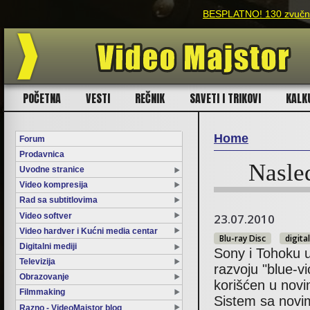
BESPLATNO! 130 zvučnih
POČETNA
VESTI
REČNIK
SAVETI I TRIKOVI
KALK
Home
Forum
Prodavnica
You are here
Nasled
Uvodne stranice
Video kompresija
Rad sa subtitlovima
Video softver
23.07.2010
Video hardver i Kućni media centar
Blu-ray Disc
digita
Digitalni mediji
Sony i Tohoku u
Televizija
razvoju "blue-vi
Obrazovanje
korišćen u novi
Filmmaking
Sistem sa novim
Razno - VideoMajstor blog