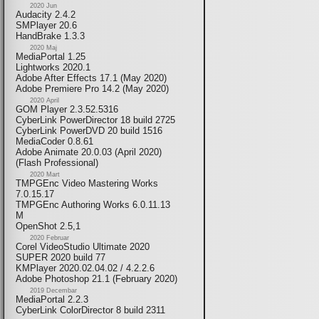
2020 Jun
Audacity 2.4.2
SMPlayer 20.6
HandBrake 1.3.3
2020 Maj
MediaPortal 1.25
Lightworks 2020.1
Adobe After Effects 17.1 (May 2020)
Adobe Premiere Pro 14.2 (May 2020)
2020 April
GOM Player 2.3.52.5316
CyberLink PowerDirector 18 build 2725
CyberLink PowerDVD 20 build 1516
MediaCoder 0.8.61
Adobe Animate 20.0.03 (April 2020)
(Flash Professional)
2020 Mart
TMPGEnc Video Mastering Works
7.0.15.17
TMPGEnc Authoring Works 6.0.11.13
M
OpenShot 2.5,1
2020 Februar
Corel VideoStudio Ultimate 2020
SUPER 2020 build 77
KMPlayer 2020.02.04.02 / 4.2.2.6
Adobe Photoshop 21.1 (February 2020)
2019 Decembar
MediaPortal 2.2.3
CyberLink ColorDirector 8 build 2311