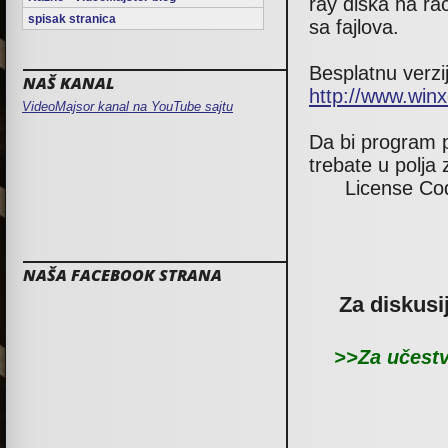
ray diska na rač
spisak stranica
sa fajlova.
Besplatnu verzi
NAŠ KANAL
http://www.winx
VideoMajsor kanal na YouTube sajtu
Da bi program p
trebate u polja 
License Co
NAŠA FACEBOOK STRANA
Za diskusi
>>Za učestv