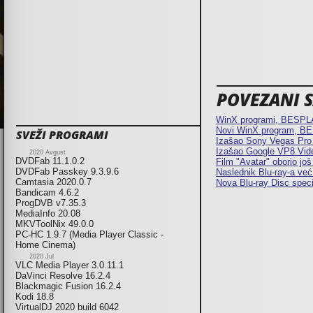
POVEZANI SA
WinX programi, BESPL
Novi WinX program, B
SVEŽI PROGRAMI
Izašao Sony Vegas Pro
Izašao Google VP8 Vid
2020 Avgust
DVDFab 11.1.0.2
Film "Avatar" oborio još
DVDFab Passkey 9.3.9.6
Naslednik Blu-ray-a već
Camtasia 2020.0.7
Nova Blu-ray Disc spec
Bandicam 4.6.2
ProgDVB v7.35.3
MediaInfo 20.08
MKVToolNix 49.0.0
PC-HC 1.9.7 (Media Player Classic -
Home Cinema)
2020 Jul
VLC Media Player 3.0.11.1
DaVinci Resolve 16.2.4
Blackmagic Fusion 16.2.4
Kodi 18.8
VirtualDJ 2020 build 6042