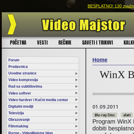
BESPLATNO! 130 zvučnih
POČETNA
VESTI
REČNIK
SAVETI I TRIKOVI
KALK
Home
Forum
Prodavnica
You are here
WinX B
Uvodne stranice
Video kompresija
Rad sa subtitlovima
Video softver
Video hardver i Kućni media centar
01.09.2011
Digitalni mediji
Televizija
Blu-ray Disc
alati
Obrazovanje
Program WinX Bl
Filmmaking
dobiti besplatn
Razno - VideoMajstor blog