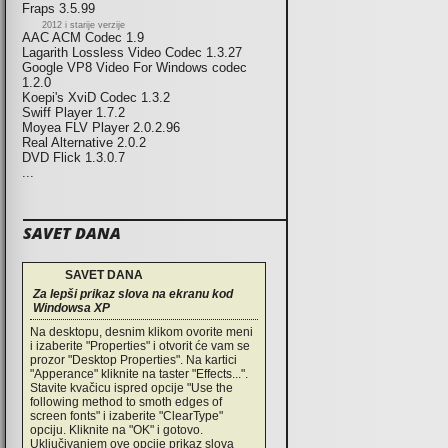
Fraps 3.5.99
2012 i starije verzije
AAC ACM Codec 1.9
Lagarith Lossless Video Codec 1.3.27
Google VP8 Video For Windows codec
1.2.0
Koepi's XviD Codec 1.3.2
Swiff Player 1.7.2
Moyea FLV Player 2.0.2.96
Real Alternative 2.0.2
DVD Flick 1.3.0.7
...
SAVET DANA
SAVET DANA
Za lepši prikaz slova na ekranu kod
Windowsa XP
Na desktopu, desnim klikom ovorite meni
i izaberite "Properties" i otvorit će vam se
prozor "Desktop Properties". Na kartici
"Apperance" kliknite na taster "Effects...".
Stavite kvačicu ispred opcije "Use the
following method to smoth edges of
screen fonts" i izaberite "ClearType"
opciju. Kliknite na "OK" i gotovo.
Uključivanjem ove opcije prikaz slova