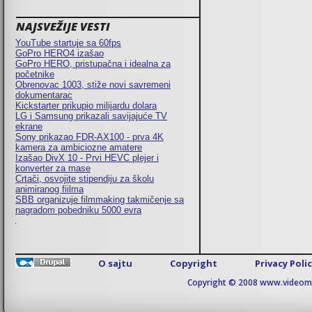
NAJSVEŽIJE VESTI
YouTube startuje sa 60fps
GoPro HERO4 izašao
GoPro HERO, pristupačna i idealna za
početnike
Obrenovac 1003, stiže novi savremeni
dokumentarac
Kickstarter prikupio milijardu dolara
LG i Samsung prikazali savijajuće TV
ekrane
Sony prikazao FDR-AX100 - prva 4K
kamera za ambiciozne amatere
Izašao DivX 10 - Prvi HEVC plejer i
konverter za mase
Crtači, osvojite stipendiju za školu
animiranog fiilma
SBB organizuje filmmaking takmičenje sa
nagradom pobedniku 5000 evra
O sajtu
Copyright
Privacy Poli
Copyright © 2008 www.videomaj