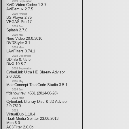
2019 Septembar
XviD Video Codec 1.3.7
AviDemux 2.7.5
2019 Avgust
BS.Player 2.75
VEGAS Pro 17
2019 Jun
Splash 2.7.0
2019 Maj
Nero Video 20.0.3010
DVDStyler 3.1
2019 Mart
LAVFilters 0.74.1
2018 Decembar
BDInfo 0.7.5.5
DivX 10.8.7
2018 Septembar
CyberLink Ultra HD Blu-ray Advisor
2.0.3201
2016 Maj
MainConcept TotalCode Studio 3.5.1
2014 Jun
ffdshow rev. 4531 (2014-06-28)
2014 Mart
CyberLink Blu-ray Disc & 3D Advisor
2.0.7510
2013.
VirtualDub 1.10.4
Haali Media Splitter 23.06.2013
Miro 6.0
AC3Filter 2.6.0b