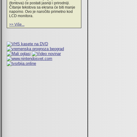
(fontova) će postati jasniji i prirodniji.
Čitanje tekstova sa ekrana će biti manje
naporno. Ovo je naročito primetno kod
LCD monitora.
>> Više...