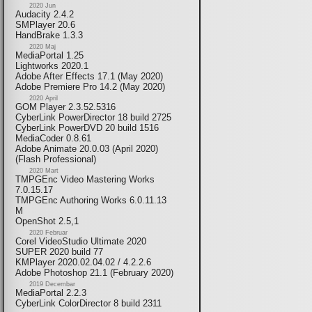
2020 Jun
Audacity 2.4.2
SMPlayer 20.6
HandBrake 1.3.3
2020 Maj
MediaPortal 1.25
Lightworks 2020.1
Adobe After Effects 17.1 (May 2020)
Adobe Premiere Pro 14.2 (May 2020)
2020 April
GOM Player 2.3.52.5316
CyberLink PowerDirector 18 build 2725
CyberLink PowerDVD 20 build 1516
MediaCoder 0.8.61
Adobe Animate 20.0.03 (April 2020)
(Flash Professional)
2020 Mart
TMPGEnc Video Mastering Works
7.0.15.17
TMPGEnc Authoring Works 6.0.11.13
M
OpenShot 2.5,1
2020 Februar
Corel VideoStudio Ultimate 2020
SUPER 2020 build 77
KMPlayer 2020.02.04.02 / 4.2.2.6
Adobe Photoshop 21.1 (February 2020)
2019 Decembar
MediaPortal 2.2.3
CyberLink ColorDirector 8 build 2311