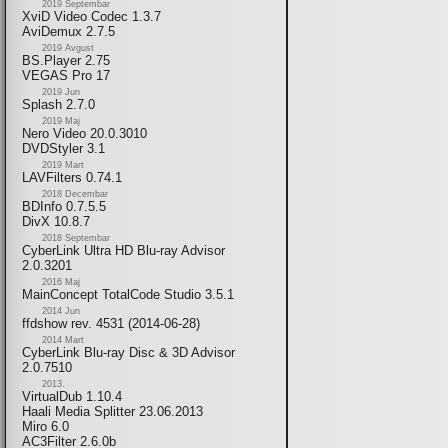
2019 Septembar
XviD Video Codec 1.3.7
AviDemux 2.7.5
2019 Avgust
BS.Player 2.75
VEGAS Pro 17
2019 Jun
Splash 2.7.0
2019 Maj
Nero Video 20.0.3010
DVDStyler 3.1
2019 Mart
LAVFilters 0.74.1
2018 Decembar
BDInfo 0.7.5.5
DivX 10.8.7
2018 Septembar
CyberLink Ultra HD Blu-ray Advisor
2.0.3201
2016 Maj
MainConcept TotalCode Studio 3.5.1
2014 Jun
ffdshow rev. 4531 (2014-06-28)
2014 Mart
CyberLink Blu-ray Disc & 3D Advisor
2.0.7510
2013.
VirtualDub 1.10.4
Haali Media Splitter 23.06.2013
Miro 6.0
AC3Filter 2.6.0b