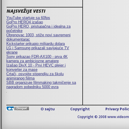
NAJSVEŽIJE VESTI
YouTube startuje sa 60fps
GoPro HERO4 izašao
GoPro HERO, pristupačna i idealna za
početnike
Obrenovac 1003, stiže novi savremeni
dokumentarac
Kickstarter prikupio milijardu dolara
LG i Samsung prikazali savijajuće TV
ekrane
Sony prikazao FDR-AX100 - prva 4K
kamera za ambiciozne amatere
Izašao DivX 10 - Prvi HEVC plejer i
konverter za mase
Crtači, osvojite stipendiju za školu
animiranog fiilma
SBB organizuje filmmaking takmičenje sa
nagradom pobedniku 5000 evra
O sajtu
Copyright
Privacy Poli
Copyright © 2008 www.videomaj