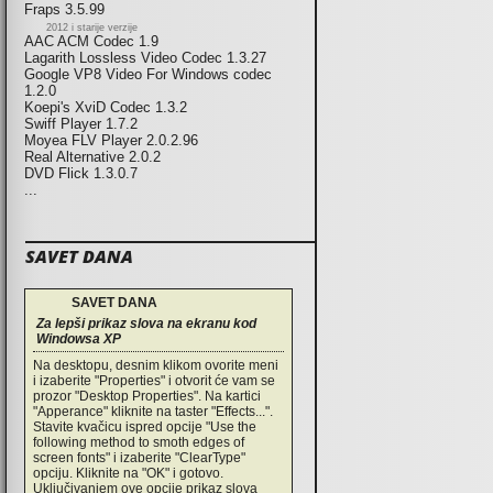
Fraps 3.5.99
2012 i starije verzije
AAC ACM Codec 1.9
Lagarith Lossless Video Codec 1.3.27
Google VP8 Video For Windows codec
1.2.0
Koepi's XviD Codec 1.3.2
Swiff Player 1.7.2
Moyea FLV Player 2.0.2.96
Real Alternative 2.0.2
DVD Flick 1.3.0.7
...
SAVET DANA
SAVET DANA
Za lepši prikaz slova na ekranu kod
Windowsa XP
Na desktopu, desnim klikom ovorite meni
i izaberite "Properties" i otvorit će vam se
prozor "Desktop Properties". Na kartici
"Apperance" kliknite na taster "Effects...".
Stavite kvačicu ispred opcije "Use the
following method to smoth edges of
screen fonts" i izaberite "ClearType"
opciju. Kliknite na "OK" i gotovo.
Uključivanjem ove opcije prikaz slova