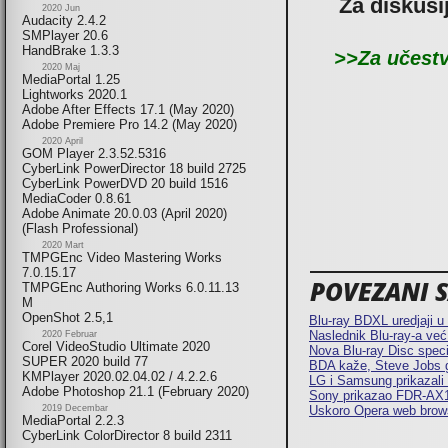
Za diskusi
2020 Jun
Audacity 2.4.2
SMPlayer 20.6
HandBrake 1.3.3
>>Za učestv
2020 Maj
MediaPortal 1.25
Lightworks 2020.1
Adobe After Effects 17.1 (May 2020)
Adobe Premiere Pro 14.2 (May 2020)
2020 April
GOM Player 2.3.52.5316
CyberLink PowerDirector 18 build 2725
CyberLink PowerDVD 20 build 1516
MediaCoder 0.8.61
Adobe Animate 20.0.03 (April 2020)
(Flash Professional)
2020 Mart
TMPGEnc Video Mastering Works
7.0.15.17
POVEZANI SA
TMPGEnc Authoring Works 6.0.11.13
M
OpenShot 2.5,1
Blu-ray BDXL uredjaji u 
Naslednik Blu-ray-a već
2020 Februar
Corel VideoStudio Ultimate 2020
Nova Blu-ray Disc spec
SUPER 2020 build 77
BDA kaže, Steve Jobs gr
KMPlayer 2020.02.04.02 / 4.2.2.6
LG i Samsung prikazali
Adobe Photoshop 21.1 (February 2020)
Sony prikazao FDR-AX1
Uskoro Opera web browse
2019 Decembar
MediaPortal 2.2.3
CyberLink ColorDirector 8 build 2311