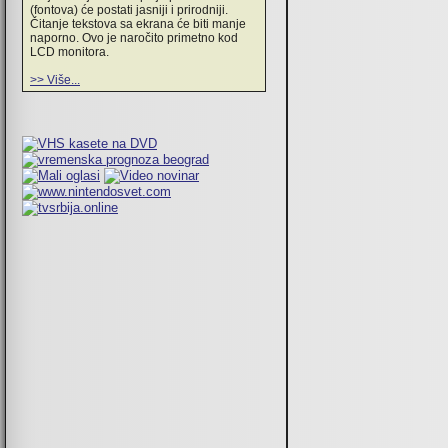
(fontova) će postati jasniji i prirodniji.
Čitanje tekstova sa ekrana će biti manje
naporno. Ovo je naročito primetno kod
LCD monitora.
>> Više...