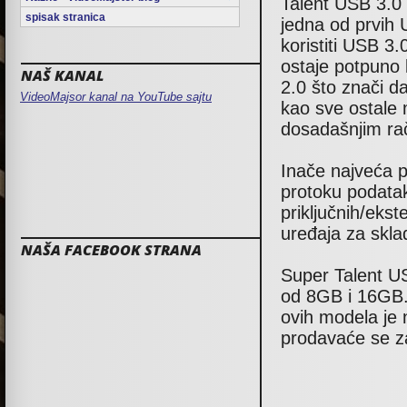
Talent USB 3.0 
spisak stranica
jedna od prvih
koristiti USB 3.
ostaje potpuno
NAŠ KANAL
2.0 što znači da
VideoMajsor kanal na YouTube sajtu
kao sve ostale
dosadašnjim ra
Inače najveća 
protoku podatak
priključnih/eks
uređaja za skla
NAŠA FACEBOOK STRANA
Super Talent US
od 8GB i 16GB. 
ovih modela je
prodavaće se z