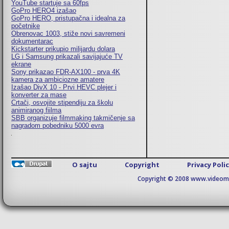
YouTube startuje sa 60fps
GoPro HERO4 izašao
GoPro HERO, pristupačna i idealna za
početnike
Obrenovac 1003, stiže novi savremeni
dokumentarac
Kickstarter prikupio milijardu dolara
LG i Samsung prikazali savijajuće TV
ekrane
Sony prikazao FDR-AX100 - prva 4K
kamera za ambiciozne amatere
Izašao DivX 10 - Prvi HEVC plejer i
konverter za mase
Crtači, osvojite stipendiju za školu
animiranog fiilma
SBB organizuje filmmaking takmičenje sa
nagradom pobedniku 5000 evra
O sajtu
Copyright
Privacy Poli
Copyright © 2008 www.videomaj