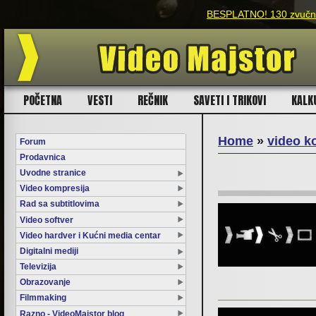
BESPLATNO! 130 zvučnih
POČETNA
VESTI
REČNIK
SAVETI I TRIKOVI
KALK
Home
»
video k
Forum
Prodavnica
You are here
Uvodne stranice
Video kompresija
Rad sa subtitlovima
Video softver
Video hardver i Kućni media centar
Digitalni mediji
Televizija
Obrazovanje
Filmmaking
Razno - VideoMajstor blog