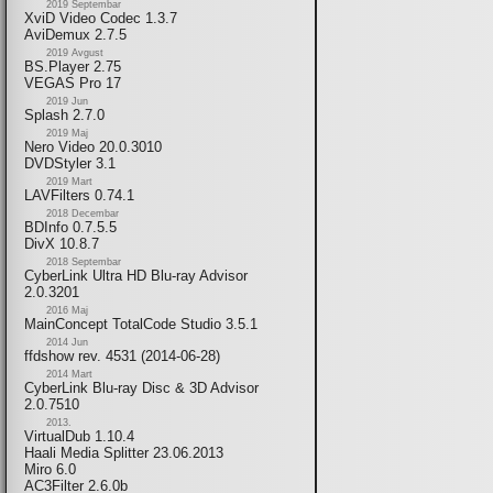
2019 Septembar
XviD Video Codec 1.3.7
AviDemux 2.7.5
2019 Avgust
BS.Player 2.75
VEGAS Pro 17
2019 Jun
Splash 2.7.0
2019 Maj
Nero Video 20.0.3010
DVDStyler 3.1
2019 Mart
LAVFilters 0.74.1
2018 Decembar
BDInfo 0.7.5.5
DivX 10.8.7
2018 Septembar
CyberLink Ultra HD Blu-ray Advisor
2.0.3201
2016 Maj
MainConcept TotalCode Studio 3.5.1
2014 Jun
ffdshow rev. 4531 (2014-06-28)
2014 Mart
CyberLink Blu-ray Disc & 3D Advisor
2.0.7510
2013.
VirtualDub 1.10.4
Haali Media Splitter 23.06.2013
Miro 6.0
AC3Filter 2.6.0b