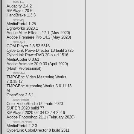
2020 Jun
Audacity 2.4.2
SMPlayer 20.6
HandBrake 1.3.3
2020 Maj
MediaPortal 1.25
Lightworks 2020.1
Adobe After Effects 17.1 (May 2020)
Adobe Premiere Pro 14.2 (May 2020)
2020 April
GOM Player 2.3.52.5316
CyberLink PowerDirector 18 build 2725
CyberLink PowerDVD 20 build 1516
MediaCoder 0.8.61
Adobe Animate 20.0.03 (April 2020)
(Flash Professional)
2020 Mart
TMPGEnc Video Mastering Works
7.0.15.17
TMPGEnc Authoring Works 6.0.11.13
M
OpenShot 2.5,1
2020 Februar
Corel VideoStudio Ultimate 2020
SUPER 2020 build 77
KMPlayer 2020.02.04.02 / 4.2.2.6
Adobe Photoshop 21.1 (February 2020)
2019 Decembar
MediaPortal 2.2.3
CyberLink ColorDirector 8 build 2311