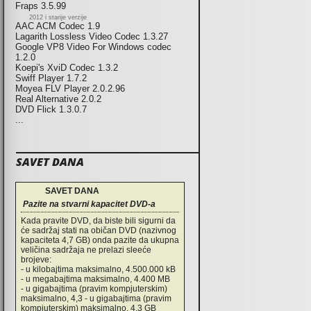
Fraps 3.5.99
2012 i starije verzije
AAC ACM Codec 1.9
Lagarith Lossless Video Codec 1.3.27
Google VP8 Video For Windows codec
1.2.0
Koepi's XviD Codec 1.3.2
Swiff Player 1.7.2
Moyea FLV Player 2.0.2.96
Real Alternative 2.0.2
DVD Flick 1.3.0.7
...
SAVET DANA
SAVET DANA
Pazite na stvarni kapacitet DVD-a
Kada pravite DVD, da biste bili sigurni da
će sadržaj stati na običan DVD (nazivnog
kapaciteta 4,7 GB) onda pazite da ukupna
veličina sadržaja ne prelazi sleeće
brojeve:
- u kilobajtima maksimalno, 4.500.000 kB
- u megabajtima maksimalno, 4.400 MB
- u gigabajtima (pravim kompjuterskim)
maksimalno, 4,3 - u gigabajtima (pravim
kompjuterskim) maksimalno, 4,3 GB