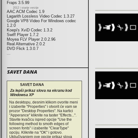
Fraps 3.5.99
2012 i starije verzije
AAC ACM Codec 1.9
Lagarith Lossless Video Codec 1.3.27
Google VP8 Video For Windows codec
1.2.0
Koepi's XviD Codec 1.3.2
Swiff Player 1.7.2
Moyea FLV Player 2.0.2.96
Real Alternative 2.0.2
DVD Flick 1.3.0.7
...
SAVET DANA
SAVET DANA
Za lepši prikaz slova na ekranu kod
Windowsa XP
Na desktopu, desnim klikom ovorite meni
i izaberite "Properties" i otvorit će vam se
prozor "Desktop Properties". Na kartici
"Apperance" kliknite na taster "Effects...".
Stavite kvačicu ispred opcije "Use the
following method to smoth edges of
screen fonts" i izaberite "ClearType"
opciju. Kliknite na "OK" i gotovo.
Uključivanjem ove opcije prikaz slova