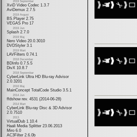
2019 Septembar
XviD Video Codec 1.3.7
AviDemux 2.7.5
2019 Avgust
BS.Player 2.75
VEGAS Pro 17
2019 Jun
Splash 2.7.0
2019 Maj
Nero Video 20.0.3010
DVDStyler 3.1
2019 Mart
LAVFilters 0.74.1
2018 Decembar
BDInfo 0.7.5.5
DivX 10.8.7
2018 Septembar
CyberLink Ultra HD Blu-ray Advisor
2.0.3201
2016 Maj
MainConcept TotalCode Studio 3.5.1
2014 Jun
ffdshow rev. 4531 (2014-06-28)
2014 Mart
CyberLink Blu-ray Disc & 3D Advisor
2.0.7510
2013.
VirtualDub 1.10.4
Haali Media Splitter 23.06.2013
Miro 6.0
AC3Filter 2.6.0b