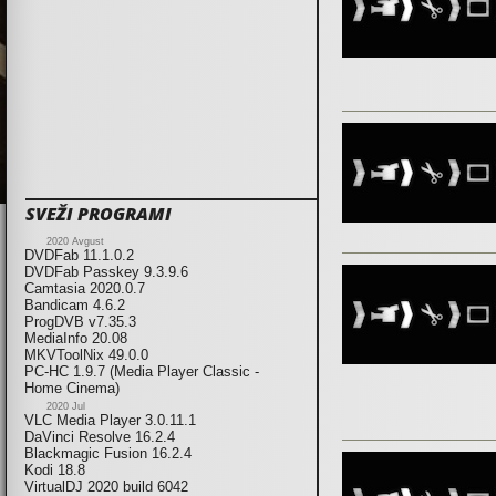
SVEŽI PROGRAMI
2020 Avgust
DVDFab 11.1.0.2
DVDFab Passkey 9.3.9.6
Camtasia 2020.0.7
Bandicam 4.6.2
ProgDVB v7.35.3
MediaInfo 20.08
MKVToolNix 49.0.0
PC-HC 1.9.7 (Media Player Classic -
Home Cinema)
2020 Jul
VLC Media Player 3.0.11.1
DaVinci Resolve 16.2.4
Blackmagic Fusion 16.2.4
Kodi 18.8
VirtualDJ 2020 build 6042