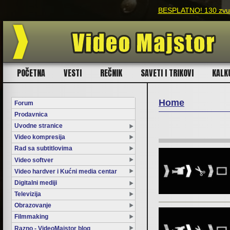
BESPLATNO! 130 zvučn
POČETNA
VESTI
REČNIK
SAVETI I TRIKOVI
KALK
Home
Forum
Prodavnica
You are here
Uvodne stranice
Video kompresija
Rad sa subtitlovima
Video softver
Video hardver i Kućni media centar
Digitalni mediji
Televizija
Obrazovanje
Filmmaking
Razno - VideoMajstor blog