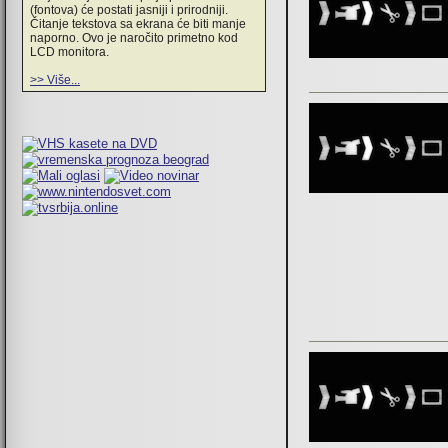
(fontova) će postati jasniji i prirodniji.
Čitanje tekstova sa ekrana će biti manje
naporno. Ovo je naročito primetno kod
LCD monitora.
>> Više...