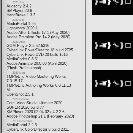
2020 Jun
Audacity 2.4.2
SMPlayer 20.6
HandBrake 1.3.3
2020 Maj
MediaPortal 1.25
Lightworks 2020.1
Adobe After Effects 17.1 (May 2020)
Adobe Premiere Pro 14.2 (May 2020)
2020 April
GOM Player 2.3.52.5316
CyberLink PowerDirector 18 build 2725
CyberLink PowerDVD 20 build 1516
MediaCoder 0.8.61
Adobe Animate 20.0.03 (April 2020)
(Flash Professional)
2020 Mart
TMPGEnc Video Mastering Works
7.0.15.17
TMPGEnc Authoring Works 6.0.11.13
M
OpenShot 2.5,1
2020 Februar
Corel VideoStudio Ultimate 2020
SUPER 2020 build 77
KMPlayer 2020.02.04.02 / 4.2.2.6
Adobe Photoshop 21.1 (February 2020)
2019 Decembar
MediaPortal 2.2.3
CyberLink ColorDirector 8 build 2311