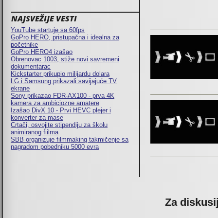
NAJSVEŽIJE VESTI
YouTube startuje sa 60fps
GoPro HERO, pristupačna i idealna za
početnike
GoPro HERO4 izašao
Obrenovac 1003, stiže novi savremeni
dokumentarac
Kickstarter prikupio milijardu dolara
LG i Samsung prikazali savijajuće TV
ekrane
Sony prikazao FDR-AX100 - prva 4K
kamera za ambiciozne amatere
Izašao DivX 10 - Prvi HEVC plejer i
konverter za mase
Crtači, osvojite stipendiju za školu
animiranog fiilma
SBB organizuje filmmaking takmičenje sa
nagradom pobedniku 5000 evra
Pages
Za diskusi