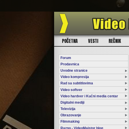
POČETNA
VESTI
REČNIK
Forum
Prodavnica
Uvodne stranice
Video kompresija
Rad sa subtitlovima
Video softver
Video hardver i Kućni media centar
Digitalni mediji
Televizija
Obrazovanje
Filmmaking
Razno - VideoMajstor blog