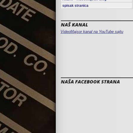
spisak stranica
NAŠ KANAL
VideoMajsor kanal na YouTube sajtu
NAŠA FACEBOOK STRANA