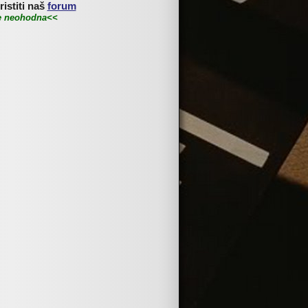
istiti naš
forum
je neohodna<<