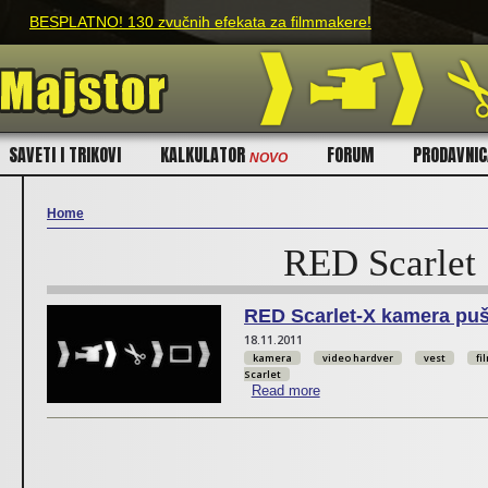
Skip to main content
BESPLATNO! 130 zvučnih efekata za filmmakere!
SAVETI I TRIKOVI
KALKULATOR
FORUM
PRODAVNI
NOVO
Home
RED Scarlet
You are here
RED Scarlet-X kamera puš
18.11.2011
kamera
video hardver
vest
fi
Scarlet
Read more
about RED Scarlet-X kame