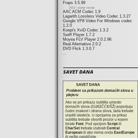
Fraps 3.5.99
2012 i starije verzije
AAC ACM Codec 1.9
Lagarith Lossless Video Codec 1.3.27
Google VP8 Video For Windows codec
1.2.0
Koepi's XviD Codec 1.3.2
Swiff Player 1.7.2
Moyea FLV Player 2.0.2.96
Real Alternative 2.0.2
DVD Flick 1.3.0.7
...
SAVET DANA
SAVET DANA
Problem sa prikazom domaćih slova u
plejeru
Ako se pri prikazu subtitla umesto
domaćih slova (čćđšžČĆĐŠŽ) pojavljuju
čudni znakovi i strana slova, tada trebate
uraditi sledeće. U opcijama za prikaz
subtitla trebate otvoriti prozor u kojem
birate
Font
. Pod opcijom
Script
ili
CharSet
trebate izabrati
Central
European
ili ako nema onda
EastEurope
ili nešto najsličnije.