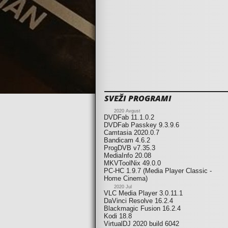
SVEŽI PROGRAMI
2020 Avgust
DVDFab 11.1.0.2
DVDFab Passkey 9.3.9.6
Camtasia 2020.0.7
Bandicam 4.6.2
ProgDVB v7.35.3
MediaInfo 20.08
MKVToolNix 49.0.0
PC-HC 1.9.7 (Media Player Classic -
Home Cinema)
2020 Jul
VLC Media Player 3.0.11.1
DaVinci Resolve 16.2.4
Blackmagic Fusion 16.2.4
Kodi 18.8
VirtualDJ 2020 build 6042