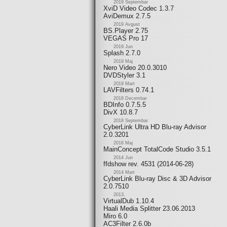
2019 Septembar
XviD Video Codec 1.3.7
AviDemux 2.7.5
2019 Avgust
BS.Player 2.75
VEGAS Pro 17
2019 Jun
Splash 2.7.0
2019 Maj
Nero Video 20.0.3010
DVDStyler 3.1
2019 Mart
LAVFilters 0.74.1
2018 Decembar
BDInfo 0.7.5.5
DivX 10.8.7
2018 Septembar
CyberLink Ultra HD Blu-ray Advisor
2.0.3201
2016 Maj
MainConcept TotalCode Studio 3.5.1
2014 Jun
ffdshow rev. 4531 (2014-06-28)
2014 Mart
CyberLink Blu-ray Disc & 3D Advisor
2.0.7510
2013.
VirtualDub 1.10.4
Haali Media Splitter 23.06.2013
Miro 6.0
AC3Filter 2.6.0b