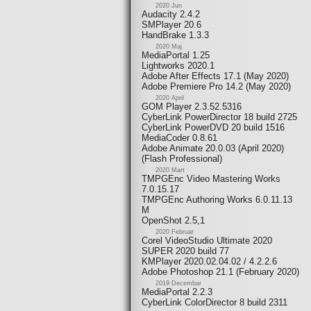
2020 Jun
Audacity 2.4.2
SMPlayer 20.6
HandBrake 1.3.3
2020 Maj
MediaPortal 1.25
Lightworks 2020.1
Adobe After Effects 17.1 (May 2020)
Adobe Premiere Pro 14.2 (May 2020)
2020 April
GOM Player 2.3.52.5316
CyberLink PowerDirector 18 build 2725
CyberLink PowerDVD 20 build 1516
MediaCoder 0.8.61
Adobe Animate 20.0.03 (April 2020)
(Flash Professional)
2020 Mart
TMPGEnc Video Mastering Works
7.0.15.17
TMPGEnc Authoring Works 6.0.11.13
M
OpenShot 2.5,1
2020 Februar
Corel VideoStudio Ultimate 2020
SUPER 2020 build 77
KMPlayer 2020.02.04.02 / 4.2.2.6
Adobe Photoshop 21.1 (February 2020)
2019 Decembar
MediaPortal 2.2.3
CyberLink ColorDirector 8 build 2311