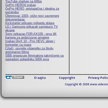
YouTube startuje sa 60fps
GoPro HERO4 izašao
GoPro HERO, pristupačna i idealna za
početnike
Obrenovac 1003, stiže novi savremeni
dokumentarac
Kickstarter prikupio milijardu dolara
LG i Samsung prikazali savijajuće TV
ekrane
Sony prikazao FDR-AX100 - prva 4K
kamera za ambiciozne amatere
Izašao DivX 10 - Prvi HEVC plejer i
konverter za mase
Crtači, osvojite stipendiju za školu
animiranog fiilma
SBB organizuje filmmaking takmičenje sa
nagradom pobedniku 5000 evra
O sajtu
Copyright
Privacy Poli
Copyright © 2008 www.videomaj