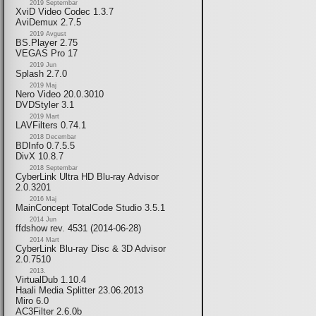
2019 Septembar
XviD Video Codec 1.3.7
AviDemux 2.7.5
2019 Avgust
BS.Player 2.75
VEGAS Pro 17
2019 Jun
Splash 2.7.0
2019 Maj
Nero Video 20.0.3010
DVDStyler 3.1
2019 Mart
LAVFilters 0.74.1
2018 Decembar
BDInfo 0.7.5.5
DivX 10.8.7
2018 Septembar
CyberLink Ultra HD Blu-ray Advisor
2.0.3201
2016 Maj
MainConcept TotalCode Studio 3.5.1
2014 Jun
ffdshow rev. 4531 (2014-06-28)
2014 Mart
CyberLink Blu-ray Disc & 3D Advisor
2.0.7510
2013.
VirtualDub 1.10.4
Haali Media Splitter 23.06.2013
Miro 6.0
AC3Filter 2.6.0b