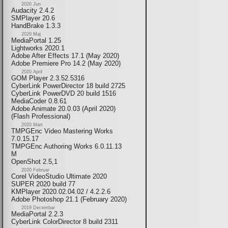
2020 Jun
Audacity 2.4.2
SMPlayer 20.6
HandBrake 1.3.3
2020 Maj
MediaPortal 1.25
Lightworks 2020.1
Adobe After Effects 17.1 (May 2020)
Adobe Premiere Pro 14.2 (May 2020)
2020 April
GOM Player 2.3.52.5316
CyberLink PowerDirector 18 build 2725
CyberLink PowerDVD 20 build 1516
MediaCoder 0.8.61
Adobe Animate 20.0.03 (April 2020)
(Flash Professional)
2020 Mart
TMPGEnc Video Mastering Works
7.0.15.17
TMPGEnc Authoring Works 6.0.11.13
M
OpenShot 2.5,1
2020 Februar
Corel VideoStudio Ultimate 2020
SUPER 2020 build 77
KMPlayer 2020.02.04.02 / 4.2.2.6
Adobe Photoshop 21.1 (February 2020)
2019 Decembar
MediaPortal 2.2.3
CyberLink ColorDirector 8 build 2311