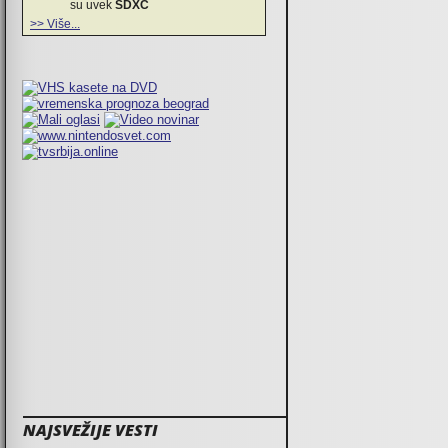
su uvek
SDXC
>> Više...
NAJSVEŽIJE VESTI