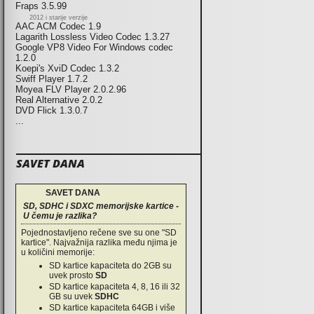
Fraps 3.5.99
2012 i starije verzije
AAC ACM Codec 1.9
Lagarith Lossless Video Codec 1.3.27
Google VP8 Video For Windows codec
1.2.0
Koepi's XviD Codec 1.3.2
Swiff Player 1.7.2
Moyea FLV Player 2.0.2.96
Real Alternative 2.0.2
DVD Flick 1.3.0.7
...
SAVET DANA
SAVET DANA
SD, SDHC i SDXC memorijske kartice -
U čemu je razlika?
Pojednostavljeno rečene sve su one "SD
kartice". Najvažnija razlika među njima je
u količini memorije:
SD kartice kapaciteta do 2GB su
uvek prosto
SD
SD kartice kapaciteta 4, 8, 16 ili 32
GB su uvek
SDHC
SD kartice kapaciteta 64GB i više