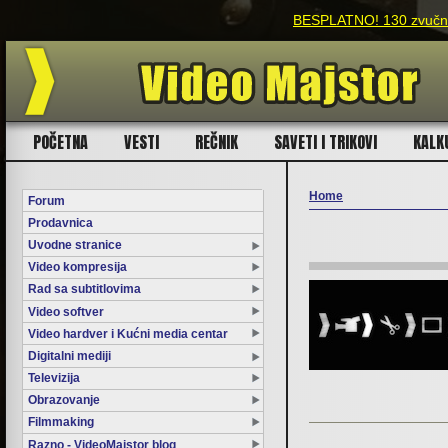
BESPLATNO! 130 zvučnih
POČETNA
VESTI
REČNIK
SAVETI I TRIKOVI
KALK
Home
Forum
Prodavnica
You are here
Uvodne stranice
Video kompresija
Rad sa subtitlovima
Video softver
Video hardver i Kućni media centar
Digitalni mediji
Televizija
Obrazovanje
Filmmaking
Razno - VideoMajstor blog