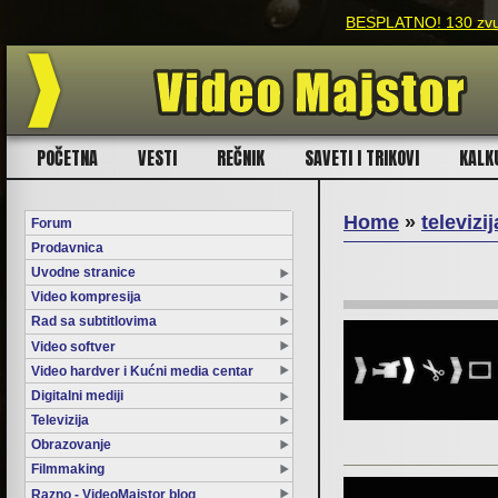
BESPLATNO! 130 zvuč
POČETNA
VESTI
REČNIK
SAVETI I TRIKOVI
KALK
Home
»
televizij
Forum
Prodavnica
You are here
Uvodne stranice
Video kompresija
Rad sa subtitlovima
Video softver
Video hardver i Kućni media centar
Digitalni mediji
Televizija
Obrazovanje
Filmmaking
Razno - VideoMajstor blog