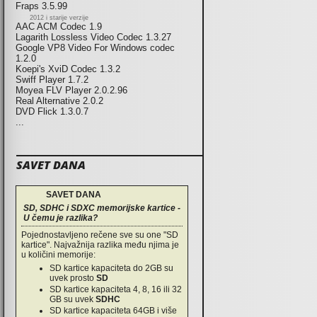
Fraps 3.5.99
2012 i starije verzije
AAC ACM Codec 1.9
Lagarith Lossless Video Codec 1.3.27
Google VP8 Video For Windows codec
1.2.0
Koepi's XviD Codec 1.3.2
Swiff Player 1.7.2
Moyea FLV Player 2.0.2.96
Real Alternative 2.0.2
DVD Flick 1.3.0.7
...
SAVET DANA
SAVET DANA
SD, SDHC i SDXC memorijske kartice -
U čemu je razlika?
Pojednostavljeno rečene sve su one "SD
kartice". Najvažnija razlika među njima je
u količini memorije:
SD kartice kapaciteta do 2GB su
uvek prosto
SD
SD kartice kapaciteta 4, 8, 16 ili 32
GB su uvek
SDHC
SD kartice kapaciteta 64GB i više