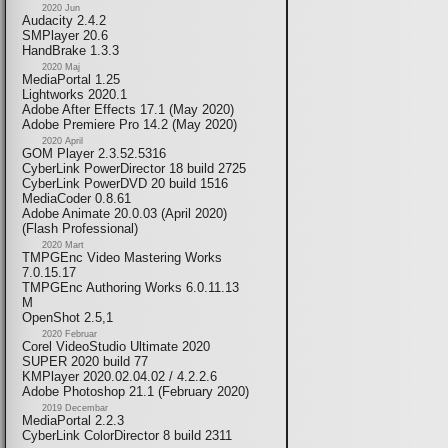
2020 Jun
Audacity 2.4.2
SMPlayer 20.6
HandBrake 1.3.3
2020 Maj
MediaPortal 1.25
Lightworks 2020.1
Adobe After Effects 17.1 (May 2020)
Adobe Premiere Pro 14.2 (May 2020)
2020 April
GOM Player 2.3.52.5316
CyberLink PowerDirector 18 build 2725
CyberLink PowerDVD 20 build 1516
MediaCoder 0.8.61
Adobe Animate 20.0.03 (April 2020)
(Flash Professional)
2020 Mart
TMPGEnc Video Mastering Works
7.0.15.17
TMPGEnc Authoring Works 6.0.11.13
M
OpenShot 2.5,1
2020 Februar
Corel VideoStudio Ultimate 2020
SUPER 2020 build 77
KMPlayer 2020.02.04.02 / 4.2.2.6
Adobe Photoshop 21.1 (February 2020)
2019 Decembar
MediaPortal 2.2.3
CyberLink ColorDirector 8 build 2311