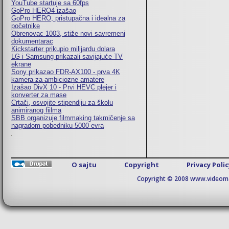
YouTube startuje sa 60fps
GoPro HERO4 izašao
GoPro HERO, pristupačna i idealna za
početnike
Obrenovac 1003, stiže novi savremeni
dokumentarac
Kickstarter prikupio milijardu dolara
LG i Samsung prikazali savijajuće TV
ekrane
Sony prikazao FDR-AX100 - prva 4K
kamera za ambiciozne amatere
Izašao DivX 10 - Prvi HEVC plejer i
konverter za mase
Crtači, osvojite stipendiju za školu
animiranog fiilma
SBB organizuje filmmaking takmičenje sa
nagradom pobedniku 5000 evra
O sajtu
Copyright
Privacy Poli
Copyright © 2008 www.videomaj