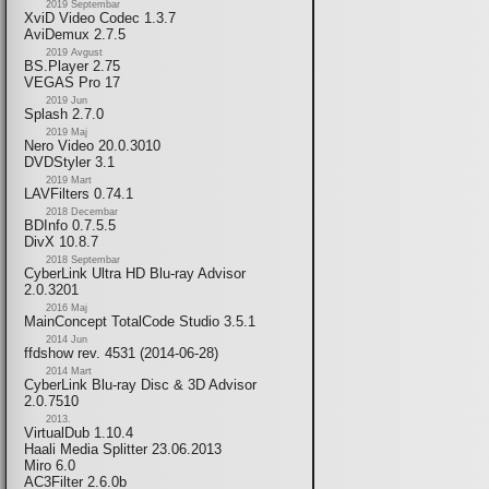
2019 Septembar
XviD Video Codec 1.3.7
AviDemux 2.7.5
2019 Avgust
BS.Player 2.75
VEGAS Pro 17
2019 Jun
Splash 2.7.0
2019 Maj
Nero Video 20.0.3010
DVDStyler 3.1
2019 Mart
LAVFilters 0.74.1
2018 Decembar
BDInfo 0.7.5.5
DivX 10.8.7
2018 Septembar
CyberLink Ultra HD Blu-ray Advisor
2.0.3201
2016 Maj
MainConcept TotalCode Studio 3.5.1
2014 Jun
ffdshow rev. 4531 (2014-06-28)
2014 Mart
CyberLink Blu-ray Disc & 3D Advisor
2.0.7510
2013.
VirtualDub 1.10.4
Haali Media Splitter 23.06.2013
Miro 6.0
AC3Filter 2.6.0b