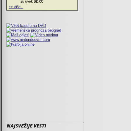
su uvek
SDXC
>> Više...
NAJSVEŽIJE VESTI