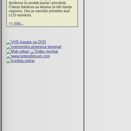
(fontova) će postati jasniji i prirodniji.
Čitanje tekstova sa ekrana će biti manje
naporno. Ovo je naročito primetno kod
LCD monitora.
>> Više...