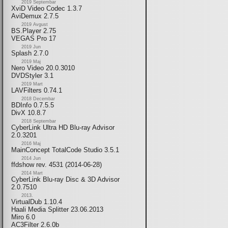
2019 Septembar
XviD Video Codec 1.3.7
AviDemux 2.7.5
2019 Avgust
BS.Player 2.75
VEGAS Pro 17
2019 Jun
Splash 2.7.0
2019 Maj
Nero Video 20.0.3010
DVDStyler 3.1
2019 Mart
LAVFilters 0.74.1
2018 Decembar
BDInfo 0.7.5.5
DivX 10.8.7
2018 Septembar
CyberLink Ultra HD Blu-ray Advisor
2.0.3201
2016 Maj
MainConcept TotalCode Studio 3.5.1
2014 Jun
ffdshow rev. 4531 (2014-06-28)
2014 Mart
CyberLink Blu-ray Disc & 3D Advisor
2.0.7510
2013.
VirtualDub 1.10.4
Haali Media Splitter 23.06.2013
Miro 6.0
AC3Filter 2.6.0b