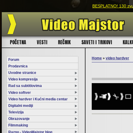
BESPLATNO! 130 zvuč
POČETNA
VESTI
REČNIK
SAVETI I TRIKOVI
KALK
Home
»
video hardver
Forum
Prodavnica
You are here
Uvodne stranice
Video kompresija
Rad sa subtitlovima
Video softver
Video hardver i Kućni media centar
Digitalni mediji
Televizija
Obrazovanje
Filmmaking
Razno - VideoMajstor blog