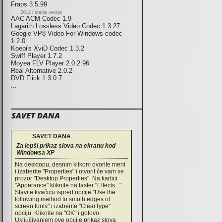
Fraps 3.5.99
2012 i starije verzije
AAC ACM Codec 1.9
Lagarith Lossless Video Codec 1.3.27
Google VP8 Video For Windows codec
1.2.0
Koepi's XviD Codec 1.3.2
Swiff Player 1.7.2
Moyea FLV Player 2.0.2.96
Real Alternative 2.0.2
DVD Flick 1.3.0.7
...
SAVET DANA
SAVET DANA
Za lepši prikaz slova na ekranu kod
Windowsa XP
Na desktopu, desnim klikom ovorite meni
i izaberite "Properties" i otvorit će vam se
prozor "Desktop Properties". Na kartici
"Apperance" kliknite na taster "Effects...".
Stavite kvačicu ispred opcije "Use the
following method to smoth edges of
screen fonts" i izaberite "ClearType"
opciju. Kliknite na "OK" i gotovo.
Uključivanjem ove opcije prikaz slova