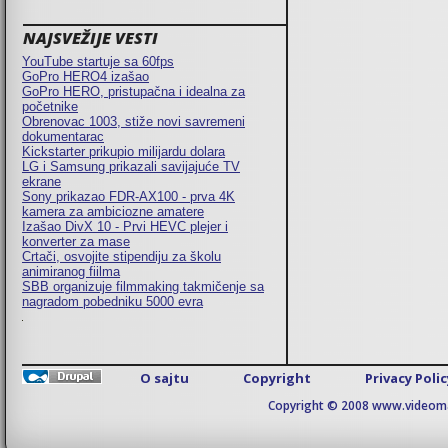
NAJSVEŽIJE VESTI
YouTube startuje sa 60fps
GoPro HERO4 izašao
GoPro HERO, pristupačna i idealna za
početnike
Obrenovac 1003, stiže novi savremeni
dokumentarac
Kickstarter prikupio milijardu dolara
LG i Samsung prikazali savijajuće TV
ekrane
Sony prikazao FDR-AX100 - prva 4K
kamera za ambiciozne amatere
Izašao DivX 10 - Prvi HEVC plejer i
konverter za mase
Crtači, osvojite stipendiju za školu
animiranog fiilma
SBB organizuje filmmaking takmičenje sa
nagradom pobedniku 5000 evra
O sajtu
Copyright
Privacy Poli
Copyright © 2008 www.videomaj