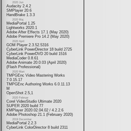
2020 Jun
Audacity 2.4.2
SMPlayer 20.6
HandBrake 1.3.3
2020 Maj
MediaPortal 1.25
Lightworks 2020.1
Adobe After Effects 17.1 (May 2020)
Adobe Premiere Pro 14.2 (May 2020)
2020 April
GOM Player 2.3.52.5316
CyberLink PowerDirector 18 build 2725
CyberLink PowerDVD 20 build 1516
MediaCoder 0.8.61
Adobe Animate 20.0.03 (April 2020)
(Flash Professional)
2020 Mart
TMPGEnc Video Mastering Works
7.0.15.17
TMPGEnc Authoring Works 6.0.11.13
M
OpenShot 2.5,1
2020 Februar
Corel VideoStudio Ultimate 2020
SUPER 2020 build 77
KMPlayer 2020.02.04.02 / 4.2.2.6
Adobe Photoshop 21.1 (February 2020)
2019 Decembar
MediaPortal 2.2.3
CyberLink ColorDirector 8 build 2311