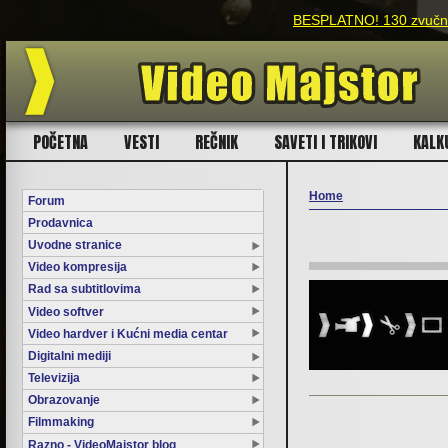
BESPLATNO! 130 zvučnih
POČETNA
VESTI
REČNIK
SAVETI I TRIKOVI
KALK
Home
Forum
Prodavnica
You are here
Uvodne stranice
Video kompresija
Rad sa subtitlovima
Video softver
Video hardver i Kućni media centar
Digitalni mediji
Televizija
Obrazovanje
Filmmaking
Razno - VideoMajstor blog