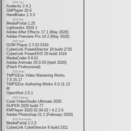
2020 Jun
Audacity 2.4.2
SMPlayer 20.6
HandBrake 1.3.3
2020 Maj
MediaPortal 1.25
Lightworks 2020.1
Adobe After Effects 17.1 (May 2020)
Adobe Premiere Pro 14.2 (May 2020)
2020 April
GOM Player 2.3.52.5316
CyberLink PowerDirector 18 build 2725
CyberLink PowerDVD 20 build 1516
MediaCoder 0.8.61
Adobe Animate 20.0.03 (April 2020)
(Flash Professional)
2020 Mart
TMPGEnc Video Mastering Works
7.0.15.17
TMPGEnc Authoring Works 6.0.11.13
M
OpenShot 2.5,1
2020 Februar
Corel VideoStudio Ultimate 2020
SUPER 2020 build 77
KMPlayer 2020.02.04.02 / 4.2.2.6
Adobe Photoshop 21.1 (February 2020)
2019 Decembar
MediaPortal 2.2.3
CyberLink ColorDirector 8 build 2311