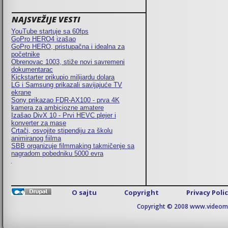
NAJSVEŽIJE VESTI
YouTube startuje sa 60fps
GoPro HERO4 izašao
GoPro HERO, pristupačna i idealna za
početnike
Obrenovac 1003, stiže novi savremeni
dokumentarac
Kickstarter prikupio milijardu dolara
LG i Samsung prikazali savijajuće TV
ekrane
Sony prikazao FDR-AX100 - prva 4K
kamera za ambiciozne amatere
Izašao DivX 10 - Prvi HEVC plejer i
konverter za mase
Crtači, osvojite stipendiju za školu
animiranog fiilma
SBB organizuje filmmaking takmičenje sa
nagradom pobedniku 5000 evra
O sajtu
Copyright
Privacy Poli
Copyright © 2008 www.videomaj