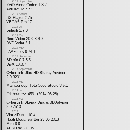
2019 Septembar
XviD Video Codec 1.3.7
AviDemux 2.7.5
2019 Avgust
BS.Player 2.75
VEGAS Pro 17
2019 Jun
Splash 2.7.0
2019 Maj
Nero Video 20.0.3010
DVDStyler 3.1
2019 Mart
LAVFilters 0.74.1
2018 Decembar
BDInfo 0.7.5.5
DivX 10.8.7
2018 Septembar
CyberLink Ultra HD Blu-ray Advisor
2.0.3201
2016 Maj
MainConcept TotalCode Studio 3.5.1
2014 Jun
ffdshow rev. 4531 (2014-06-28)
2014 Mart
CyberLink Blu-ray Disc & 3D Advisor
2.0.7510
2013.
VirtualDub 1.10.4
Haali Media Splitter 23.06.2013
Miro 6.0
AC3Filter 2.6.0b