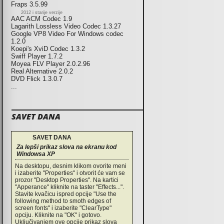
Fraps 3.5.99
2012 i starije verzije
AAC ACM Codec 1.9
Lagarith Lossless Video Codec 1.3.27
Google VP8 Video For Windows codec
1.2.0
Koepi's XviD Codec 1.3.2
Swiff Player 1.7.2
Moyea FLV Player 2.0.2.96
Real Alternative 2.0.2
DVD Flick 1.3.0.7
...
SAVET DANA
SAVET DANA
Za lepši prikaz slova na ekranu kod
Windowsa XP
Na desktopu, desnim klikom ovorite meni
i izaberite "Properties" i otvorit će vam se
prozor "Desktop Properties". Na kartici
"Apperance" kliknite na taster "Effects...".
Stavite kvačicu ispred opcije "Use the
following method to smoth edges of
screen fonts" i izaberite "ClearType"
opciju. Kliknite na "OK" i gotovo.
Uključivanjem ove opcije prikaz slova