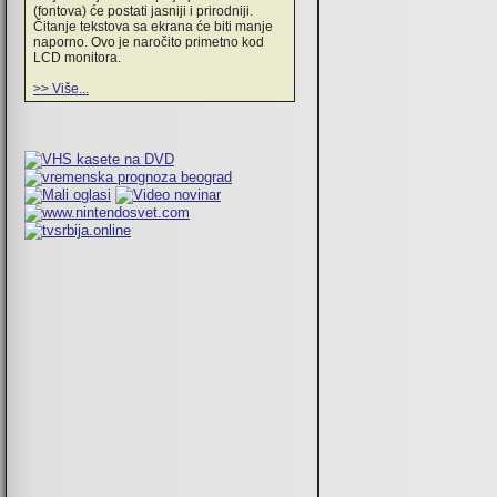
(fontova) će postati jasniji i prirodniji.
Čitanje tekstova sa ekrana će biti manje
naporno. Ovo je naročito primetno kod
LCD monitora.
>> Više...