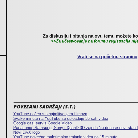
Za diskusiju i pitanja na ovu temu možete kor
>>Za učestvovanje na forumu registracija ni
Vrati se na početnu stranicu
POVEZANI SADRŽAJI (S.T.)
YouTube počeo s iznajmljivanjem filmova
Svake minute na YouTube se uploaduje 35 sati videa
Google gasi servis Google Video
Panasonic, Samsung, Sony i XpanD 3D zajednički donose novi stand
Novi DivX logo
YouTube povećao maksimalno trajanje videa na 15 minuta