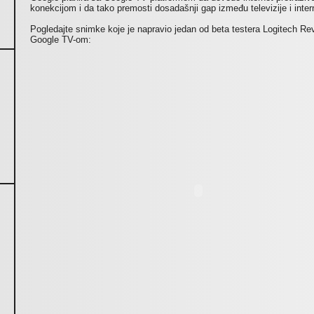
konekcijom i da tako premosti dosadašnji gap između televizije i inter
Pogledajte snimke koje je napravio jedan od beta testera Logitech Re
Google TV-om: