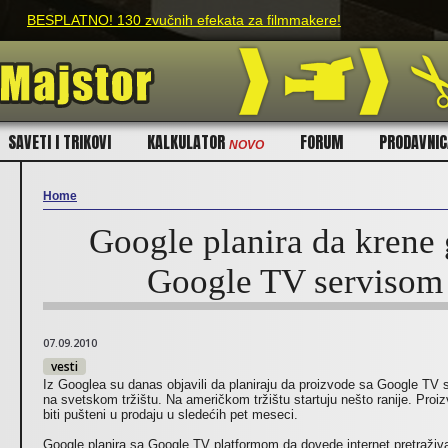
Skip to main content
BESPLATNO! 130 zvučnih efekata za filmmakere!
SAVETI I TRIKOVI
KALKULATOR
FORUM
PRODAVNI
NOVO
Home
Google planira da krene 
You are here
Google TV servisom
07.09.2010
vesti
Iz Googlea su danas objavili da planiraju da proizvode sa Google TV 
na svetskom tržištu. Na američkom tržištu startuju nešto ranije. Pro
biti pušteni u prodaju u sledećih pet meseci.
Google planira sa Google TV platformom da dovede internet pretraživan