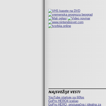
NAJSVEŽIJE VESTI
YouTube startuje sa 60fps
GoPro HERO4 izašao
GoPro HERO, pristupačna i idealna za