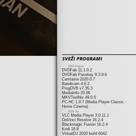
SVEŽI PROGRAMI
2020 Avgust
DVDFab 11.1.0.2
DVDFab Passkey 9.3.9.6
Camtasia 2020.0.7
Bandicam 4.6.2
ProgDVB v7.35.3
MediaInfo 20.08
MKVToolNix 49.0.0
PC-HC 1.9.7 (Media Player Classic -
Home Cinema)
2020 Jul
VLC Media Player 3.0.11.1
DaVinci Resolve 16.2.4
Blackmagic Fusion 16.2.4
Kodi 18.8
VirtualDJ 2020 build 6042