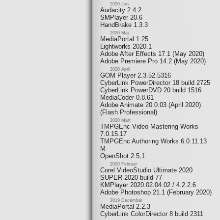
2020 Jun
Audacity 2.4.2
SMPlayer 20.6
HandBrake 1.3.3
2020 Maj
MediaPortal 1.25
Lightworks 2020.1
Adobe After Effects 17.1 (May 2020)
Adobe Premiere Pro 14.2 (May 2020)
2020 April
GOM Player 2.3.52.5316
CyberLink PowerDirector 18 build 2725
CyberLink PowerDVD 20 build 1516
MediaCoder 0.8.61
Adobe Animate 20.0.03 (April 2020)
(Flash Professional)
2020 Mart
TMPGEnc Video Mastering Works
7.0.15.17
TMPGEnc Authoring Works 6.0.11.13
M
OpenShot 2.5,1
2020 Februar
Corel VideoStudio Ultimate 2020
SUPER 2020 build 77
KMPlayer 2020.02.04.02 / 4.2.2.6
Adobe Photoshop 21.1 (February 2020)
2019 Decembar
MediaPortal 2.2.3
CyberLink ColorDirector 8 build 2311