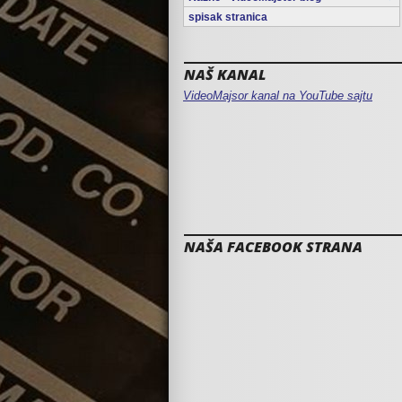
spisak stranica
NAŠ KANAL
VideoMajsor kanal na YouTube sajtu
NAŠA FACEBOOK STRANA