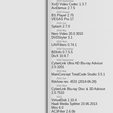
2019 Septembar
XviD Video Codec 1.3.7
AviDemux 2.7.5
2019 Avgust
BS.Player 2.75
VEGAS Pro 17
2019 Jun
Splash 2.7.0
2019 Maj
Nero Video 20.0.3010
DVDStyler 3.1
2019 Mart
LAVFilters 0.74.1
2018 Decembar
BDInfo 0.7.5.5
DivX 10.8.7
2018 Septembar
CyberLink Ultra HD Blu-ray Advisor
2.0.3201
2016 Maj
MainConcept TotalCode Studio 3.5.1
2014 Jun
ffdshow rev. 4531 (2014-06-28)
2014 Mart
CyberLink Blu-ray Disc & 3D Advisor
2.0.7510
2013.
VirtualDub 1.10.4
Haali Media Splitter 23.06.2013
Miro 6.0
AC3Filter 2.6.0b