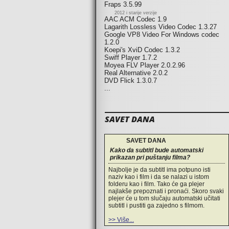
Fraps 3.5.99
2012 i starije verzije
AAC ACM Codec 1.9
Lagarith Lossless Video Codec 1.3.27
Google VP8 Video For Windows codec
1.2.0
Koepi's XviD Codec 1.3.2
Swiff Player 1.7.2
Moyea FLV Player 2.0.2.96
Real Alternative 2.0.2
DVD Flick 1.3.0.7
...
SAVET DANA
SAVET DANA
Kako da subtitl bude automatski
prikazan pri puštanju filma?
Najbolje je da subtitl ima potpuno isti
naziv kao i film i da se nalazi u istom
folderu kao i film. Tako će ga plejer
najlakše prepoznati i pronaći. Skoro svaki
plejer će u tom slučaju automatski učitati
subtitl i pustiti ga zajedno s filmom.
>> Više...