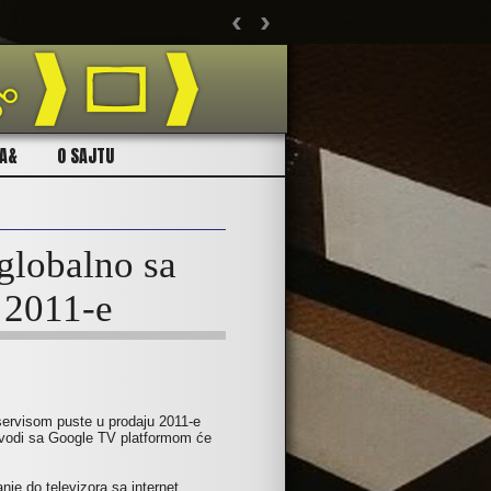
‹
›
Ukolik
CA&
O SAJTU
globalno sa
 2011-e
servisom puste u prodaju 2011-e
izvodi sa Google TV platformom će
je do televizora sa internet