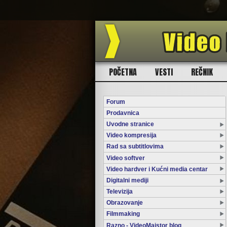
POČETNA
VESTI
REČNIK
Forum
Prodavnica
Uvodne stranice
Video kompresija
Rad sa subtitlovima
Video softver
Video hardver i Kućni media centar
Digitalni mediji
Televizija
Obrazovanje
Filmmaking
Razno - VideoMajstor blog