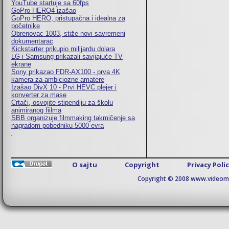
YouTube startuje sa 60fps
GoPro HERO4 izašao
GoPro HERO, pristupačna i idealna za
početnike
Obrenovac 1003, stiže novi savremeni
dokumentarac
Kickstarter prikupio milijardu dolara
LG i Samsung prikazali savijajuće TV
ekrane
Sony prikazao FDR-AX100 - prva 4K
kamera za ambiciozne amatere
Izašao DivX 10 - Prvi HEVC plejer i
konverter za mase
Crtači, osvojite stipendiju za školu
animiranog fiilma
SBB organizuje filmmaking takmičenje sa
nagradom pobedniku 5000 evra
O sajtu
Copyright
Privacy Poli
Copyright © 2008 www.videomaj