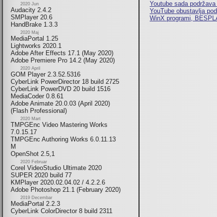
Youtube sada podržava 
2020 Jun
Audacity 2.4.2
YouTube obustavlja podr
SMPlayer 20.6
WinX programi, BESPL
HandBrake 1.3.3
2020 Maj
MediaPortal 1.25
Lightworks 2020.1
Adobe After Effects 17.1 (May 2020)
Adobe Premiere Pro 14.2 (May 2020)
2020 April
GOM Player 2.3.52.5316
CyberLink PowerDirector 18 build 2725
CyberLink PowerDVD 20 build 1516
MediaCoder 0.8.61
Adobe Animate 20.0.03 (April 2020)
(Flash Professional)
2020 Mart
TMPGEnc Video Mastering Works
7.0.15.17
TMPGEnc Authoring Works 6.0.11.13
M
OpenShot 2.5,1
2020 Februar
Corel VideoStudio Ultimate 2020
SUPER 2020 build 77
KMPlayer 2020.02.04.02 / 4.2.2.6
Adobe Photoshop 21.1 (February 2020)
2019 Decembar
MediaPortal 2.2.3
CyberLink ColorDirector 8 build 2311