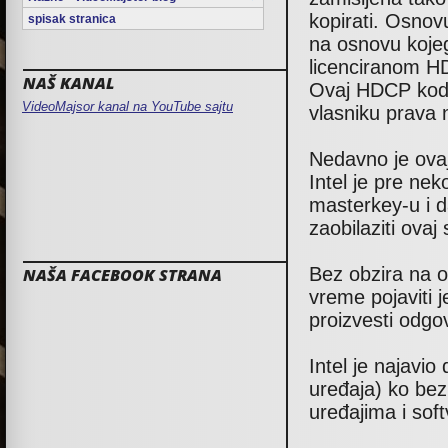
kopirati. Osnov
spisak stranica
na osnovu kojeg
licenciranom H
NAŠ KANAL
Ovaj HDCP kod j
VideoMajsor kanal na YouTube sajtu
vlasniku prava
Nedavno je ova
Intel je pre ne
masterkey-u i d
zaobilaziti ovaj
Bez obzira na o
NAŠA FACEBOOK STRANA
vreme pojaviti j
proizvesti odgov
Intel je najavi
uređaja) ko bez
uređajima i soft