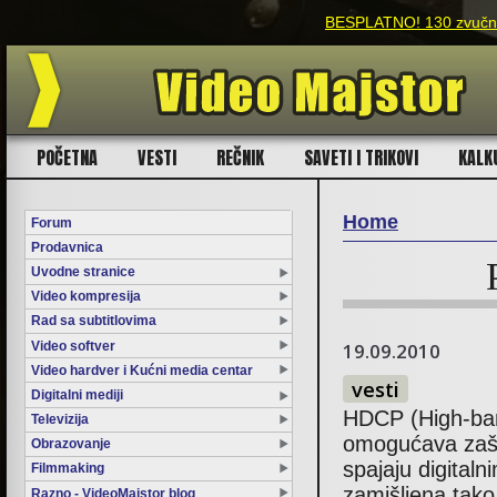
BESPLATNO! 130 zvučnih
POČETNA
VESTI
REČNIK
SAVETI I TRIKOVI
KALK
Home
Forum
Prodavnica
You are here
Uvodne stranice
Video kompresija
Rad sa subtitlovima
Video softver
19.09.2010
Video hardver i Kućni media centar
vesti
Digitalni mediji
HDCP (High-band
Televizija
omogućava zašti
Obrazovanje
spajaju digital
Filmmaking
zamišljena tako
Razno - VideoMajstor blog