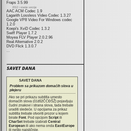
Fraps 3.5.99
2012 i starije verzije
AAC ACM Codec 1.9
Lagarith Lossless Video Codec 1.3.27
Google VP8 Video For Windows codec
1.2.0
Koepi's XviD Codec 1.3.2
Swiff Player 1.7.2
Moyea FLV Player 2.0.2.96
Real Alternative 2.0.2
DVD Flick 1.3.0.7
...
SAVET DANA
SAVET DANA
Problem sa prikazom domaćih slova u
plejeru
Ako se pri prikazu subtitla umesto
domaćih slova (čćđšžČĆĐŠŽ) pojavljuju
čudni znakovi i strana slova, tada trebate
uraditi sledeće. U opcijama za prikaz
subtitla trebate otvoriti prozor u kojem
birate
Font
. Pod opcijom
Script
ili
CharSet
trebate izabrati
Central
European
ili ako nema onda
EastEurope
ili nešto najsličnije.