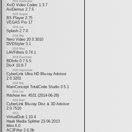
2019 Septembar
XviD Video Codec 1.3.7
AviDemux 2.7.5
2019 Avgust
BS.Player 2.75
VEGAS Pro 17
2019 Jun
Splash 2.7.0
2019 Maj
Nero Video 20.0.3010
DVDStyler 3.1
2019 Mart
LAVFilters 0.74.1
2018 Decembar
BDInfo 0.7.5.5
DivX 10.8.7
2018 Septembar
CyberLink Ultra HD Blu-ray Advisor
2.0.3201
2016 Maj
MainConcept TotalCode Studio 3.5.1
2014 Jun
ffdshow rev. 4531 (2014-06-28)
2014 Mart
CyberLink Blu-ray Disc & 3D Advisor
2.0.7510
2013.
VirtualDub 1.10.4
Haali Media Splitter 23.06.2013
Miro 6.0
AC3Filter 2.6.0b