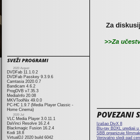
Za diskusi
>>Za učestv
SVEŽI PROGRAMI
2020 Avgust
DVDFab 11.1.0.2
DVDFab Passkey 9.3.9.6
Camtasia 2020.0.7
Bandicam 4.6.2
ProgDVB v7.35.3
MediaInfo 20.08
MKVToolNix 49.0.0
PC-HC 1.9.7 (Media Player Classic -
Home Cinema)
POVEZANI SA
2020 Jul
VLC Media Player 3.0.11.1
DaVinci Resolve 16.2.4
Izašao DivX 8
Blackmagic Fusion 16.2.4
Blu-ray BDXL uredjaji u 
Kodi 18.8
SBB organizuje filmmak
VirtualDJ 2020 build 6042
Verovatno sledi pad cen