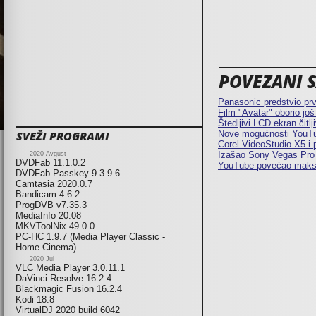
POVEZANI SA
Panasonic predstvio pr
Film "Avatar" oborio još
Štedljivi LCD ekran čit
Nove mogućnosti YouTu
SVEŽI PROGRAMI
Corel VideoStudio X5 i
Izašao Sony Vegas Pro
2020 Avgust
DVDFab 11.1.0.2
YouTube povećao maksim
DVDFab Passkey 9.3.9.6
Camtasia 2020.0.7
Bandicam 4.6.2
ProgDVB v7.35.3
MediaInfo 20.08
MKVToolNix 49.0.0
PC-HC 1.9.7 (Media Player Classic -
Home Cinema)
2020 Jul
VLC Media Player 3.0.11.1
DaVinci Resolve 16.2.4
Blackmagic Fusion 16.2.4
Kodi 18.8
VirtualDJ 2020 build 6042