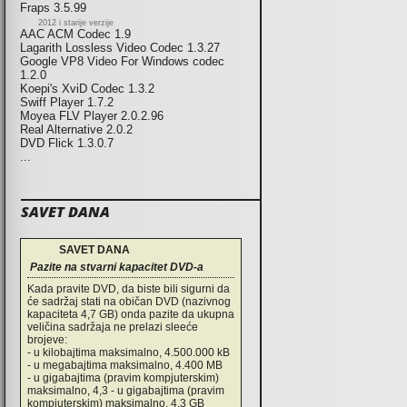
Fraps 3.5.99
2012 i starije verzije
AAC ACM Codec 1.9
Lagarith Lossless Video Codec 1.3.27
Google VP8 Video For Windows codec
1.2.0
Koepi's XviD Codec 1.3.2
Swiff Player 1.7.2
Moyea FLV Player 2.0.2.96
Real Alternative 2.0.2
DVD Flick 1.3.0.7
...
SAVET DANA
SAVET DANA
Pazite na stvarni kapacitet DVD-a
Kada pravite DVD, da biste bili sigurni da
će sadržaj stati na običan DVD (nazivnog
kapaciteta 4,7 GB) onda pazite da ukupna
veličina sadržaja ne prelazi sleeće
brojeve:
- u kilobajtima maksimalno, 4.500.000 kB
- u megabajtima maksimalno, 4.400 MB
- u gigabajtima (pravim kompjuterskim)
maksimalno, 4,3 - u gigabajtima (pravim
kompjuterskim) maksimalno, 4,3 GB