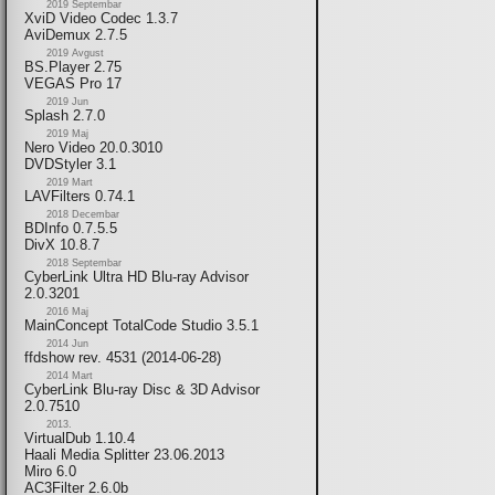
2019 Septembar
XviD Video Codec 1.3.7
AviDemux 2.7.5
2019 Avgust
BS.Player 2.75
VEGAS Pro 17
2019 Jun
Splash 2.7.0
2019 Maj
Nero Video 20.0.3010
DVDStyler 3.1
2019 Mart
LAVFilters 0.74.1
2018 Decembar
BDInfo 0.7.5.5
DivX 10.8.7
2018 Septembar
CyberLink Ultra HD Blu-ray Advisor
2.0.3201
2016 Maj
MainConcept TotalCode Studio 3.5.1
2014 Jun
ffdshow rev. 4531 (2014-06-28)
2014 Mart
CyberLink Blu-ray Disc & 3D Advisor
2.0.7510
2013.
VirtualDub 1.10.4
Haali Media Splitter 23.06.2013
Miro 6.0
AC3Filter 2.6.0b