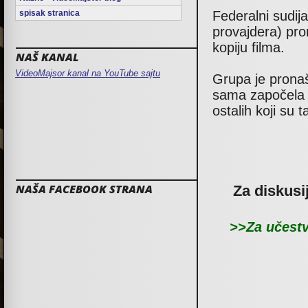
spisak stranica
Federalni sudija
provajdera) pron
kopiju filma.
NAŠ KANAL
VideoMajsor kanal na YouTube sajtu
Grupa je pronaš
sama započela d
ostalih koji su t
NAŠA FACEBOOK STRANA
Za diskusi
>>Za učestv