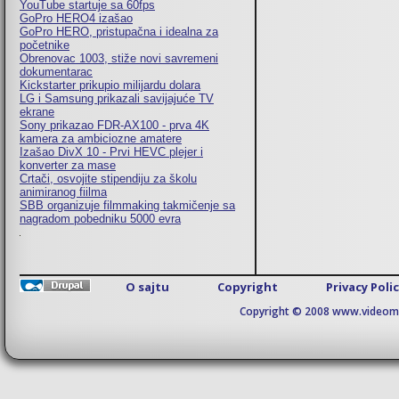
YouTube startuje sa 60fps
GoPro HERO4 izašao
GoPro HERO, pristupačna i idealna za
početnike
Obrenovac 1003, stiže novi savremeni
dokumentarac
Kickstarter prikupio milijardu dolara
LG i Samsung prikazali savijajuće TV
ekrane
Sony prikazao FDR-AX100 - prva 4K
kamera za ambiciozne amatere
Izašao DivX 10 - Prvi HEVC plejer i
konverter za mase
Crtači, osvojite stipendiju za školu
animiranog fiilma
SBB organizuje filmmaking takmičenje sa
nagradom pobedniku 5000 evra
O sajtu
Copyright
Privacy Poli
Copyright © 2008 www.videomaj