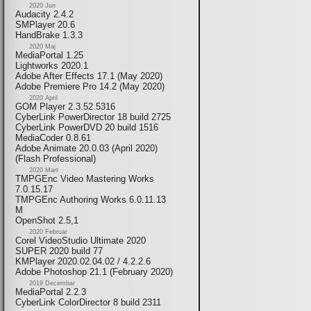
2020 Jun
Audacity 2.4.2
SMPlayer 20.6
HandBrake 1.3.3
2020 Maj
MediaPortal 1.25
Lightworks 2020.1
Adobe After Effects 17.1 (May 2020)
Adobe Premiere Pro 14.2 (May 2020)
2020 April
GOM Player 2.3.52.5316
CyberLink PowerDirector 18 build 2725
CyberLink PowerDVD 20 build 1516
MediaCoder 0.8.61
Adobe Animate 20.0.03 (April 2020)
(Flash Professional)
2020 Mart
TMPGEnc Video Mastering Works
7.0.15.17
TMPGEnc Authoring Works 6.0.11.13
M
OpenShot 2.5,1
2020 Februar
Corel VideoStudio Ultimate 2020
SUPER 2020 build 77
KMPlayer 2020.02.04.02 / 4.2.2.6
Adobe Photoshop 21.1 (February 2020)
2019 Decembar
MediaPortal 2.2.3
CyberLink ColorDirector 8 build 2311