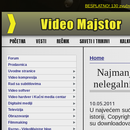
BESPLATNO! 130 zvučnih
POČETNA
VESTI
REČNIK
SAVETI I TRIKOVI
KALK
Home
Forum
Prodavnica
You are here
Najmanj
Uvodne stranice
Video kompresija
nelegaln
Rad sa subtitlovima
Video softver
Video hardver i Kućni media centar
10.05.2011
Digitalni mediji
U najvećem suđe
Televizija
istoriji, Copyri
Obrazovanje
su downloadovali
Filmmaking
Razno - VideoMajstor blog