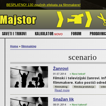
Skip to main content
BESPLATNO! 130 zvučnih efekata za filmmakere!
SAVETI I TRIKOVI
KALKULATOR
FORUM
PRODAVNI
NOVO
Home
»
filmmaking
scenario
You are here
Žanrovi
01.07.2014
+ Novi tekst!
Filmski i televizijski žanrovi. I
filmmakere. Kako postići određ
filmmaking
filmska produkcija
vide
Read more
about Žanrovi
Snažan lik
08.01.2014
+ Novi takest!