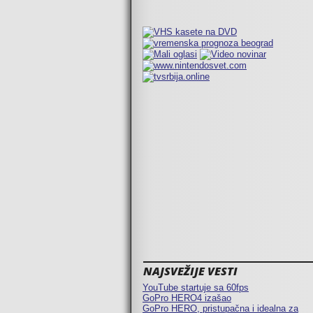
NAJSVEŽIJE VESTI
YouTube startuje sa 60fps
GoPro HERO4 izašao
GoPro HERO, pristupačna i idealna za