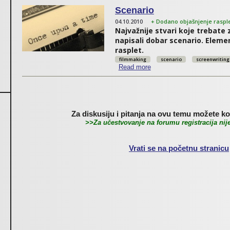
Scenario
04.10.2010
+ Dodano objašnjenje rasple
Najvažnije stvari koje trebate z
napisali dobar scenario. Elemen
rasplet.
filmmaking
scenario
screenwriting
Read more
about Scenario
Za diskusiju i pitanja na ovu temu možete kor
>>Za učestvovanje na forumu registracija ni
Vrati se na početnu stranicu