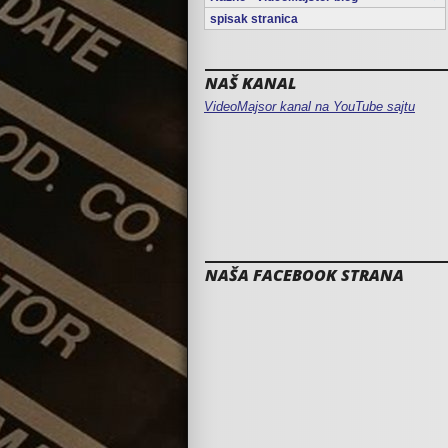
spisak stranica
NAŠ KANAL
VideoMajsor kanal na YouTube sajtu
NAŠA FACEBOOK STRANA