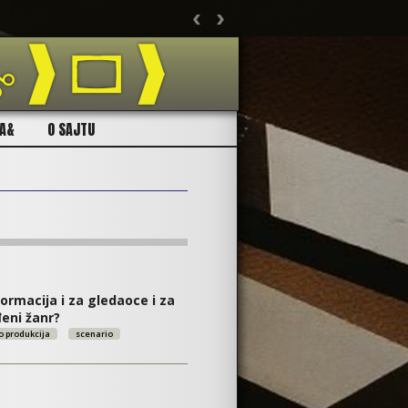
‹
›
Ukolik
CA&
O SAJTU
nformacija i za gledaoce i za
eni žanr?
o produkcija
scenario