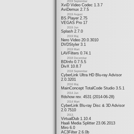
2019 Septembar
XviD Video Codec 1.3.7
AviDemux 2.7.5
2019 Avgust
BS.Player 2.75
VEGAS Pro 17
2019 Jun
Splash 2.7.0
2019 Maj
Nero Video 20.0.3010
DVDStyler 3.1
2019 Mart
LAVFilters 0.74.1
2018 Decembar
BDInfo 0.7.5.5
DivX 10.8.7
2018 Septembar
CyberLink Ultra HD Blu-ray Advisor
2.0.3201
2016 Maj
MainConcept TotalCode Studio 3.5.1
2014 Jun
ffdshow rev. 4531 (2014-06-28)
2014 Mart
CyberLink Blu-ray Disc & 3D Advisor
2.0.7510
2013.
VirtualDub 1.10.4
Haali Media Splitter 23.06.2013
Miro 6.0
AC3Filter 2.6.0b