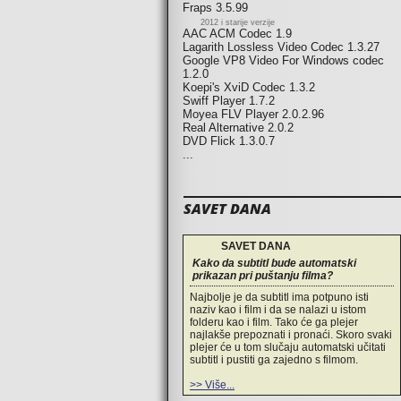
Fraps 3.5.99
2012 i starije verzije
AAC ACM Codec 1.9
Lagarith Lossless Video Codec 1.3.27
Google VP8 Video For Windows codec
1.2.0
Koepi's XviD Codec 1.3.2
Swiff Player 1.7.2
Moyea FLV Player 2.0.2.96
Real Alternative 2.0.2
DVD Flick 1.3.0.7
...
SAVET DANA
SAVET DANA
Kako da subtitl bude automatski
prikazan pri puštanju filma?
Najbolje je da subtitl ima potpuno isti
naziv kao i film i da se nalazi u istom
folderu kao i film. Tako će ga plejer
najlakše prepoznati i pronaći. Skoro svaki
plejer će u tom slučaju automatski učitati
subtitl i pustiti ga zajedno s filmom.
>> Više...