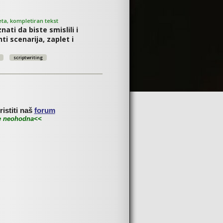
ta, kompletiran tekst
nati da biste smislili i
ti scenarija, zaplet i
scriptwriting
istiti naš
forum
je neohodna<<