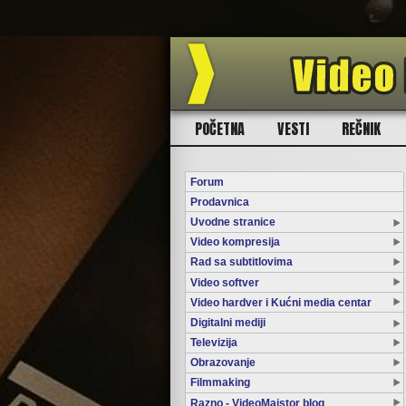
POČETNA
VESTI
REČNIK
Forum
Prodavnica
Uvodne stranice
Video kompresija
Rad sa subtitlovima
Video softver
Video hardver i Kućni media centar
Digitalni mediji
Televizija
Obrazovanje
Filmmaking
Razno - VideoMajstor blog