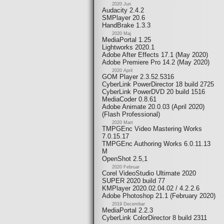
2020 Jun
Audacity 2.4.2
SMPlayer 20.6
HandBrake 1.3.3
2020 Maj
MediaPortal 1.25
Lightworks 2020.1
Adobe After Effects 17.1 (May 2020)
Adobe Premiere Pro 14.2 (May 2020)
2020 April
GOM Player 2.3.52.5316
CyberLink PowerDirector 18 build 2725
CyberLink PowerDVD 20 build 1516
MediaCoder 0.8.61
Adobe Animate 20.0.03 (April 2020)
(Flash Professional)
2020 Mart
TMPGEnc Video Mastering Works
7.0.15.17
TMPGEnc Authoring Works 6.0.11.13
M
OpenShot 2.5,1
2020 Februar
Corel VideoStudio Ultimate 2020
SUPER 2020 build 77
KMPlayer 2020.02.04.02 / 4.2.2.6
Adobe Photoshop 21.1 (February 2020)
2019 Decembar
MediaPortal 2.2.3
CyberLink ColorDirector 8 build 2311