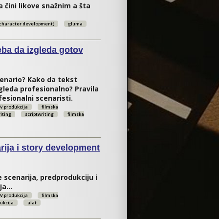
a čini likove snažnim a šta
 (character development)
gluma
eba da izgleda gotov
cenario? Kako da tekst
gleda profesionalno? Pravila
fesionalni scenaristi.
V produkcija
filmska
iting
scriptwriting
filmska
ako treba da izgleda gotov scenario
rija i story development
scenarija, predprodukciju i
a...
V produkcija
filmska
ukcija
alat
scenarija i story development (razvoj priče)