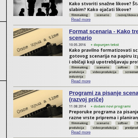
Kako stvoriti snažne likove? Št
slabim? Kako ojačati likove?
filmmaking
scenario
razvoj likova
Read more
about Snažan lik
Format scenaria - Kako tr
scenario
10.05.2016
+ dopunjen tekst
Kako pravilno formatizovati s
gotovog scenarija na papiru iz
i običaji koji upotrebljavaju pro
filmmaking
scenario
softver
T
produkcija
video produkcija
screenwr
industrija
Read more
about Format scenaria - K
Programi za pisanje scena
(razvoj priče)
11.08.2014
+ dodani novi programi
Preporuke programa za pisanje 
razne vrste priprema i planiranj
filmmaking
scenario
softver
T
produkcija
video produkcija
predprod
Read more
about Programi za pisanje 