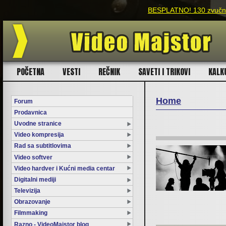
BESPLATNO! 130 zvučnih
POČETNA
VESTI
REČNIK
SAVETI I TRIKOVI
KALK
Home
Forum
Prodavnica
You are here
Uvodne stranice
Video kompresija
Rad sa subtitlovima
Video softver
Video hardver i Kućni media centar
Digitalni mediji
Televizija
Obrazovanje
Filmmaking
Razno - VideoMajstor blog