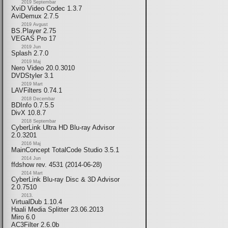
2019 Septembar
XviD Video Codec 1.3.7
AviDemux 2.7.5
2019 Avgust
BS.Player 2.75
VEGAS Pro 17
2019 Jun
Splash 2.7.0
2019 Maj
Nero Video 20.0.3010
DVDStyler 3.1
2019 Mart
LAVFilters 0.74.1
2018 Decembar
BDInfo 0.7.5.5
DivX 10.8.7
2018 Septembar
CyberLink Ultra HD Blu-ray Advisor
2.0.3201
2016 Maj
MainConcept TotalCode Studio 3.5.1
2014 Jun
ffdshow rev. 4531 (2014-06-28)
2014 Mart
CyberLink Blu-ray Disc & 3D Advisor
2.0.7510
2013.
VirtualDub 1.10.4
Haali Media Splitter 23.06.2013
Miro 6.0
AC3Filter 2.6.0b