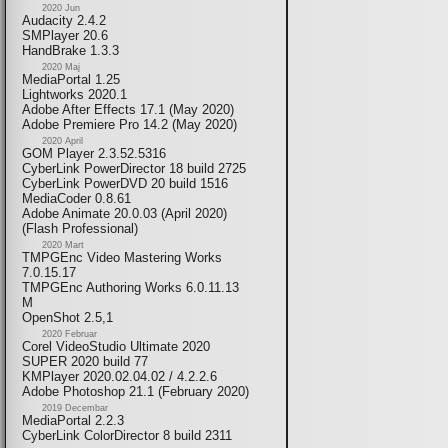
2020 Jun
Audacity 2.4.2
SMPlayer 20.6
HandBrake 1.3.3
2020 Maj
MediaPortal 1.25
Lightworks 2020.1
Adobe After Effects 17.1 (May 2020)
Adobe Premiere Pro 14.2 (May 2020)
2020 April
GOM Player 2.3.52.5316
CyberLink PowerDirector 18 build 2725
CyberLink PowerDVD 20 build 1516
MediaCoder 0.8.61
Adobe Animate 20.0.03 (April 2020)
(Flash Professional)
2020 Mart
TMPGEnc Video Mastering Works
7.0.15.17
TMPGEnc Authoring Works 6.0.11.13
M
OpenShot 2.5,1
2020 Februar
Corel VideoStudio Ultimate 2020
SUPER 2020 build 77
KMPlayer 2020.02.04.02 / 4.2.2.6
Adobe Photoshop 21.1 (February 2020)
2019 Decembar
MediaPortal 2.2.3
CyberLink ColorDirector 8 build 2311