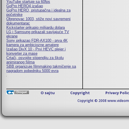
YouTube startuje sa 60fps
GoPro HERO4 izašao
GoPro HERO, pristupačna i idealna za
početnike
Obrenovac 1003, stiže novi savremeni
dokumentarac
Kickstarter prikupio milijardu dolara
LG i Samsung prikazali savijajuće TV
ekrane
Sony prikazao FDR-AX100 - prva 4K
kamera za ambiciozne amatere
Izašao DivX 10 - Prvi HEVC plejer i
konverter za mase
Crtači, osvojite stipendiju za školu
animiranog fiilma
SBB organizuje filmmaking takmičenje sa
nagradom pobedniku 5000 evra
O sajtu
Copyright
Privacy Poli
Copyright © 2008 www.videomaj