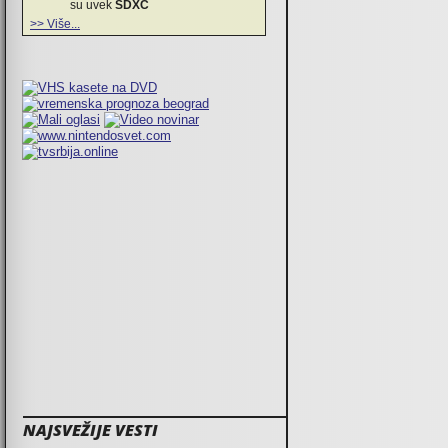
su uvek
SDXC
>> Više...
NAJSVEŽIJE VESTI