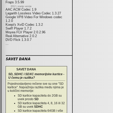
Fraps 3.5.99
2012 i starije verzije
AAC ACM Codec 1.9
Lagarith Lossless Video Codec 1.3.27
Google VP8 Video For Windows codec
1.2.0
Koepi's XviD Codec 1.3.2
Swiff Player 1.7.2
Moyea FLV Player 2.0.2.96
Real Alternative 2.0.2
DVD Flick 1.3.0.7
...
SAVET DANA
SAVET DANA
SD, SDHC i SDXC memorijske kartice -
U čemu je razlika?
Pojednostavljeno rečene sve su one "SD
kartice". Najvažnija razlika među njima je
u količini memorije:
SD kartice kapaciteta do 2GB su
uvek prosto
SD
SD kartice kapaciteta 4, 8, 16 ili 32
GB su uvek
SDHC
SD kartice kapaciteta 64GB i više