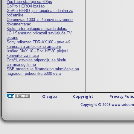
YouTube startuje sa 60fps
GoPro HERO4 izašao
GoPro HERO, pristupačna i idealna za
početnike
Obrenovac 1003, stiže novi savremeni
dokumentarac
Kickstarter prikupio milijardu dolara
LG i Samsung prikazali savijajuće TV
ekrane
Sony prikazao FDR-AX100 - prva 4K
kamera za ambiciozne amatere
Izašao DivX 10 - Prvi HEVC plejer i
konverter za mase
Crtači, osvojite stipendiju za školu
animiranog fiilma
SBB organizuje filmmaking takmičenje sa
nagradom pobedniku 5000 evra
O sajtu
Copyright
Privacy Poli
Copyright © 2008 www.videomaj