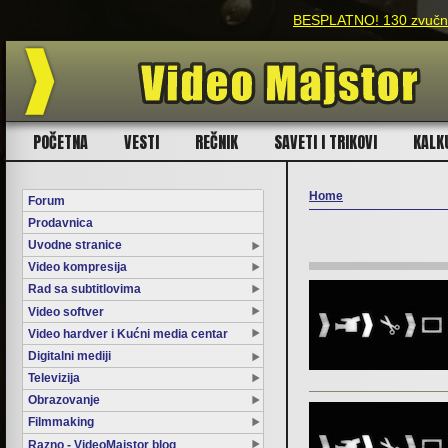
BESPLATNO! 130 zvučnih
POČETNA
VESTI
REČNIK
SAVETI I TRIKOVI
KALK
Home
Forum
Prodavnica
You are here
Uvodne stranice
Video kompresija
Rad sa subtitlovima
Video softver
Video hardver i Kućni media centar
Digitalni mediji
Televizija
Obrazovanje
Filmmaking
Razno - VideoMajstor blog