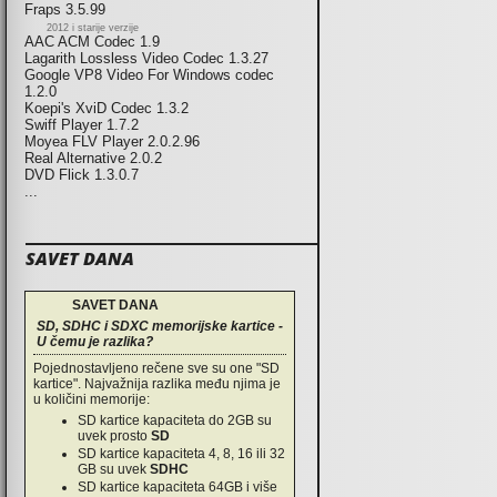
Fraps 3.5.99
2012 i starije verzije
AAC ACM Codec 1.9
Lagarith Lossless Video Codec 1.3.27
Google VP8 Video For Windows codec
1.2.0
Koepi's XviD Codec 1.3.2
Swiff Player 1.7.2
Moyea FLV Player 2.0.2.96
Real Alternative 2.0.2
DVD Flick 1.3.0.7
...
SAVET DANA
SAVET DANA
SD, SDHC i SDXC memorijske kartice -
U čemu je razlika?
Pojednostavljeno rečene sve su one "SD
kartice". Najvažnija razlika među njima je
u količini memorije:
SD kartice kapaciteta do 2GB su
uvek prosto
SD
SD kartice kapaciteta 4, 8, 16 ili 32
GB su uvek
SDHC
SD kartice kapaciteta 64GB i više