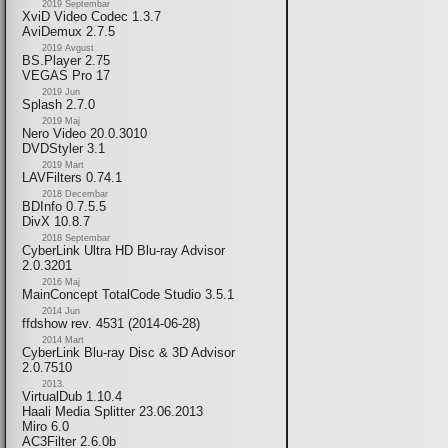
2019 Septembar
XviD Video Codec 1.3.7
AviDemux 2.7.5
2019 Avgust
BS.Player 2.75
VEGAS Pro 17
2019 Jun
Splash 2.7.0
2019 Maj
Nero Video 20.0.3010
DVDStyler 3.1
2019 Mart
LAVFilters 0.74.1
2018 Decembar
BDInfo 0.7.5.5
DivX 10.8.7
2018 Septembar
CyberLink Ultra HD Blu-ray Advisor
2.0.3201
2016 Maj
MainConcept TotalCode Studio 3.5.1
2014 Jun
ffdshow rev. 4531 (2014-06-28)
2014 Mart
CyberLink Blu-ray Disc & 3D Advisor
2.0.7510
2013.
VirtualDub 1.10.4
Haali Media Splitter 23.06.2013
Miro 6.0
AC3Filter 2.6.0b