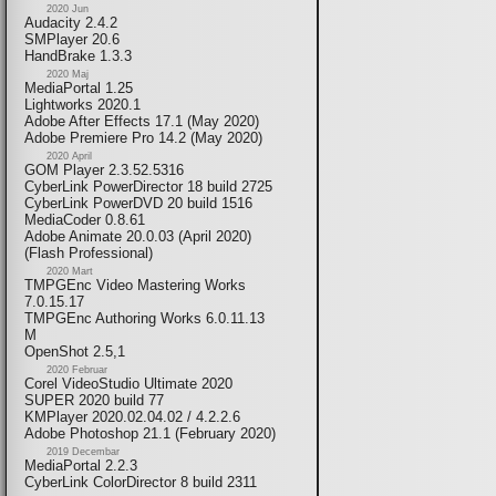
2020 Jun
Audacity 2.4.2
SMPlayer 20.6
HandBrake 1.3.3
2020 Maj
MediaPortal 1.25
Lightworks 2020.1
Adobe After Effects 17.1 (May 2020)
Adobe Premiere Pro 14.2 (May 2020)
2020 April
GOM Player 2.3.52.5316
CyberLink PowerDirector 18 build 2725
CyberLink PowerDVD 20 build 1516
MediaCoder 0.8.61
Adobe Animate 20.0.03 (April 2020)
(Flash Professional)
2020 Mart
TMPGEnc Video Mastering Works
7.0.15.17
TMPGEnc Authoring Works 6.0.11.13
M
OpenShot 2.5,1
2020 Februar
Corel VideoStudio Ultimate 2020
SUPER 2020 build 77
KMPlayer 2020.02.04.02 / 4.2.2.6
Adobe Photoshop 21.1 (February 2020)
2019 Decembar
MediaPortal 2.2.3
CyberLink ColorDirector 8 build 2311