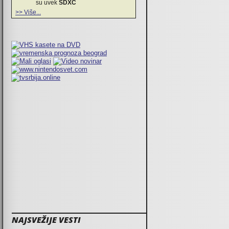
su uvek
SDXC
>> Više...
NAJSVEŽIJE VESTI