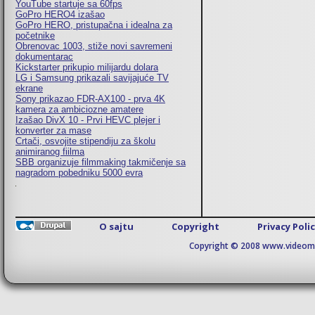
YouTube startuje sa 60fps
GoPro HERO4 izašao
GoPro HERO, pristupačna i idealna za
početnike
Obrenovac 1003, stiže novi savremeni
dokumentarac
Kickstarter prikupio milijardu dolara
LG i Samsung prikazali savijajuće TV
ekrane
Sony prikazao FDR-AX100 - prva 4K
kamera za ambiciozne amatere
Izašao DivX 10 - Prvi HEVC plejer i
konverter za mase
Crtači, osvojite stipendiju za školu
animiranog fiilma
SBB organizuje filmmaking takmičenje sa
nagradom pobedniku 5000 evra
O sajtu
Copyright
Privacy Poli
Copyright © 2008 www.videomaj