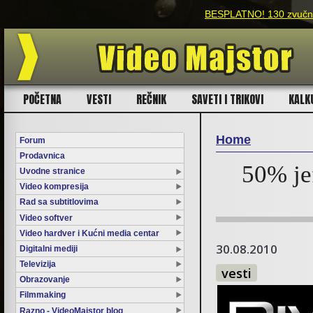
BESPLATNO! 130 zvučnih
POČETNA
VESTI
REČNIK
SAVETI I TRIKOVI
KALK
Home
Forum
Prodavnica
You are here
50% jef
Uvodne stranice
Video kompresija
Rad sa subtitlovima
Video softver
Video hardver i Kućni media centar
30.08.2010
Digitalni mediji
Televizija
vesti
Obrazovanje
Filmmaking
Razno - VideoMajstor blog