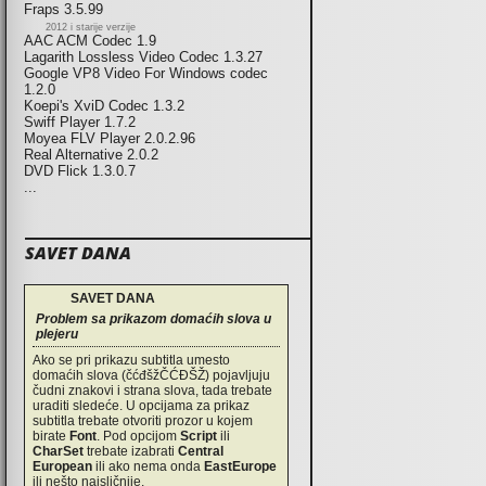
Fraps 3.5.99
2012 i starije verzije
AAC ACM Codec 1.9
Lagarith Lossless Video Codec 1.3.27
Google VP8 Video For Windows codec
1.2.0
Koepi's XviD Codec 1.3.2
Swiff Player 1.7.2
Moyea FLV Player 2.0.2.96
Real Alternative 2.0.2
DVD Flick 1.3.0.7
...
SAVET DANA
SAVET DANA
Problem sa prikazom domaćih slova u
plejeru
Ako se pri prikazu subtitla umesto
domaćih slova (čćđšžČĆĐŠŽ) pojavljuju
čudni znakovi i strana slova, tada trebate
uraditi sledeće. U opcijama za prikaz
subtitla trebate otvoriti prozor u kojem
birate
Font
. Pod opcijom
Script
ili
CharSet
trebate izabrati
Central
European
ili ako nema onda
EastEurope
ili nešto najsličnije.