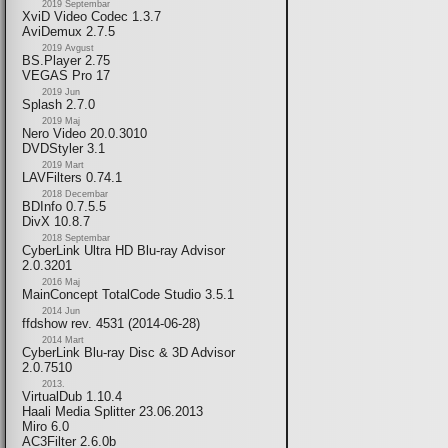
2019 Septembar
XviD Video Codec 1.3.7
AviDemux 2.7.5
2019 Avgust
BS.Player 2.75
VEGAS Pro 17
2019 Jun
Splash 2.7.0
2019 Maj
Nero Video 20.0.3010
DVDStyler 3.1
2019 Mart
LAVFilters 0.74.1
2018 Decembar
BDInfo 0.7.5.5
DivX 10.8.7
2018 Septembar
CyberLink Ultra HD Blu-ray Advisor
2.0.3201
2016 Maj
MainConcept TotalCode Studio 3.5.1
2014 Jun
ffdshow rev. 4531 (2014-06-28)
2014 Mart
CyberLink Blu-ray Disc & 3D Advisor
2.0.7510
2013.
VirtualDub 1.10.4
Haali Media Splitter 23.06.2013
Miro 6.0
AC3Filter 2.6.0b