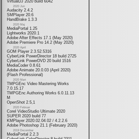
VirtualDJ 2020 build 6042
2020 Jun
Audacity 2.4.2
SMPlayer 20.6
HandBrake 1.3.3
2020 Maj
MediaPortal 1.25
Lightworks 2020.1
Adobe After Effects 17.1 (May 2020)
Adobe Premiere Pro 14.2 (May 2020)
2020 April
GOM Player 2.3.52.5316
CyberLink PowerDirector 18 build 2725
CyberLink PowerDVD 20 build 1516
MediaCoder 0.8.61
Adobe Animate 20.0.03 (April 2020)
(Flash Professional)
2020 Mart
TMPGEnc Video Mastering Works
7.0.15.17
TMPGEnc Authoring Works 6.0.11.13
M
OpenShot 2.5,1
2020 Februar
Corel VideoStudio Ultimate 2020
SUPER 2020 build 77
KMPlayer 2020.02.04.02 / 4.2.2.6
Adobe Photoshop 21.1 (February 2020)
2019 Decembar
MediaPortal 2.2.3
CyberLink ColorDirector 8 build 2311