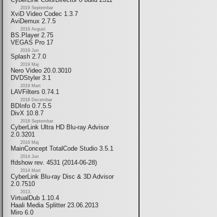
2019 Septembar
XviD Video Codec 1.3.7
AviDemux 2.7.5
2019 Avgust
BS.Player 2.75
VEGAS Pro 17
2019 Jun
Splash 2.7.0
2019 Maj
Nero Video 20.0.3010
DVDStyler 3.1
2019 Mart
LAVFilters 0.74.1
2018 Decembar
BDInfo 0.7.5.5
DivX 10.8.7
2018 Septembar
CyberLink Ultra HD Blu-ray Advisor
2.0.3201
2016 Maj
MainConcept TotalCode Studio 3.5.1
2014 Jun
ffdshow rev. 4531 (2014-06-28)
2014 Mart
CyberLink Blu-ray Disc & 3D Advisor
2.0.7510
2013.
VirtualDub 1.10.4
Haali Media Splitter 23.06.2013
Miro 6.0