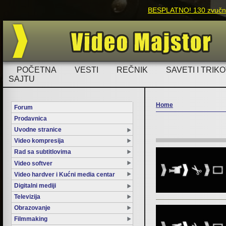
BESPLATNO! 130 zvučnih
POČETNA
VESTI
REČNIK
SAVETI I TRIKO
SAJTU
Home
Forum
Prodavnica
You are here
Uvodne stranice
Video kompresija
Rad sa subtitlovima
Video softver
Video hardver i Kućni media centar
Digitalni mediji
Televizija
Obrazovanje
Filmmaking