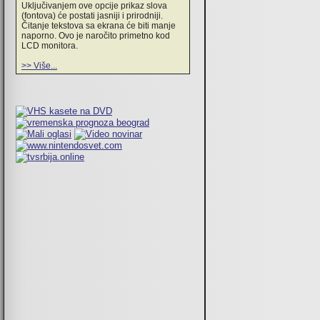
Uključivanjem ove opcije prikaz slova
(fontova) će postati jasniji i prirodniji.
Čitanje tekstova sa ekrana će biti manje
naporno. Ovo je naročito primetno kod
LCD monitora.
>> Više...