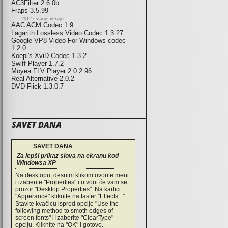
AC3Filter 2.6.0b
Fraps 3.5.99
2012 i starije verzije
AAC ACM Codec 1.9
Lagarith Lossless Video Codec 1.3.27
Google VP8 Video For Windows codec
1.2.0
Koepi's XviD Codec 1.3.2
Swiff Player 1.7.2
Moyea FLV Player 2.0.2.96
Real Alternative 2.0.2
DVD Flick 1.3.0.7
...
SAVET DANA
SAVET DANA
Za lepši prikaz slova na ekranu kod
Windowsa XP
Na desktopu, desnim klikom ovorite meni
i izaberite "Properties" i otvorit će vam se
prozor "Desktop Properties". Na kartici
"Apperance" kliknite na taster "Effects...".
Stavite kvačicu ispred opcije "Use the
following method to smoth edges of
screen fonts" i izaberite "ClearType"
opciju. Kliknite na "OK" i gotovo.