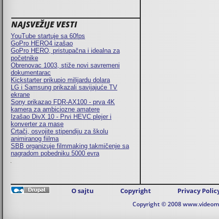
NAJSVEŽIJE VESTI
YouTube startuje sa 60fps
GoPro HERO4 izašao
GoPro HERO, pristupačna i idealna za
početnike
Obrenovac 1003, stiže novi savremeni
dokumentarac
Kickstarter prikupio milijardu dolara
LG i Samsung prikazali savijajuće TV
ekrane
Sony prikazao FDR-AX100 - prva 4K
kamera za ambiciozne amatere
Izašao DivX 10 - Prvi HEVC plejer i
konverter za mase
Crtači, osvojite stipendiju za školu
animiranog fiilma
SBB organizuje filmmaking takmičenje sa
nagradom pobedniku 5000 evra
O sajtu
Copyright
Privacy Polic
Copyright © 2008 www.videomaj