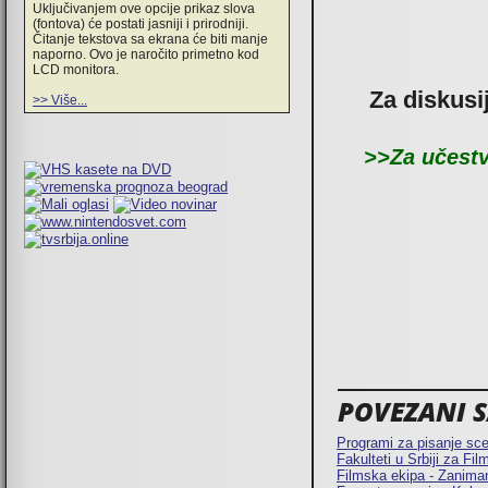
Uključivanjem ove opcije prikaz slova
(fontova) će postati jasniji i prirodniji.
Čitanje tekstova sa ekrana će biti manje
naporno. Ovo je naročito primetno kod
LCD monitora.
Za diskusi
>> Više...
>>Za učestv
POVEZANI SA
Programi za pisanje scen
Fakulteti u Srbiji za F
Filmska ekipa - Zaniman