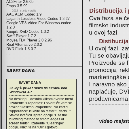
AC3Filter 2.6.0b
Fraps 3.5.99
Distribucija i
2012 i starije verzije
AAC ACM Codec 1.9
Ova faza se če
Lagarith Lossless Video Codec 1.3.27
Google VP8 Video For Windows codec
filmske indust
1.2.0
u ovoj fazi.
Koepi's XviD Codec 1.3.2
Swiff Player 1.7.2
Distibucija
Moyea FLV Player 2.0.2.96
Real Alternative 2.0.2
U ovoj fazi, za
DVD Flick 1.3.0.7
...
Tu se obavlja
Proizvode se f
promocija, rekl
SAVET DANA
marketingške a
SAVET DANA
I naravno ako 
Za lepši prikaz slova na ekranu kod
naplaćuje, DVD
Windowsa XP
prodavnicama.
Na desktopu, desnim klikom ovorite meni
i izaberite "Properties" i otvorit će vam se
prozor "Desktop Properties". Na kartici
"Apperance" kliknite na taster "Effects...".
Stavite kvačicu ispred opcije "Use the
following method to smoth edges of
video majsto
screen fonts" i izaberite "ClearType"
opciju. Kliknite na "OK" i gotovo.