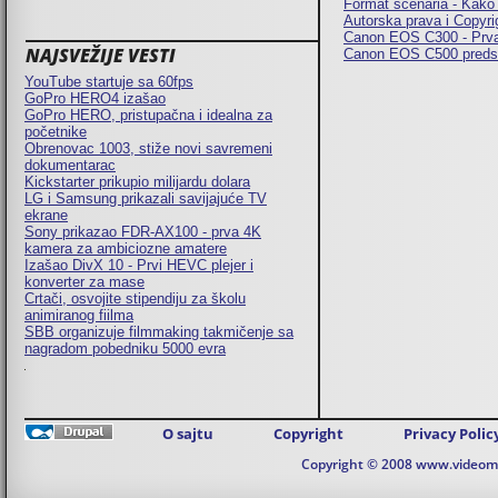
Format scenaria - Kako 
Autorska prava i Copyri
Canon EOS C300 - Prva 
NAJSVEŽIJE VESTI
Canon EOS C500 predst
YouTube startuje sa 60fps
GoPro HERO4 izašao
GoPro HERO, pristupačna i idealna za
početnike
Obrenovac 1003, stiže novi savremeni
dokumentarac
Kickstarter prikupio milijardu dolara
LG i Samsung prikazali savijajuće TV
ekrane
Sony prikazao FDR-AX100 - prva 4K
kamera za ambiciozne amatere
Izašao DivX 10 - Prvi HEVC plejer i
konverter za mase
Crtači, osvojite stipendiju za školu
animiranog fiilma
SBB organizuje filmmaking takmičenje sa
nagradom pobedniku 5000 evra
O sajtu
Copyright
Privacy Polic
Copyright © 2008 www.videomaj