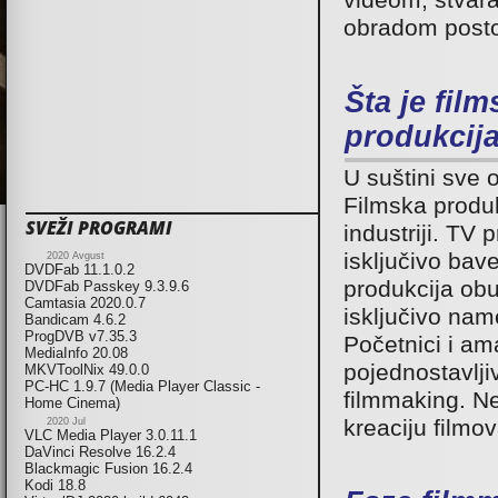
videom, stvara
obradom posto
Šta je fil
produkcija
U suštini sve 
Filmska produk
SVEŽI PROGRAMI
industriji. TV 
isključivo bav
2020 Avgust
DVDFab 11.1.0.2
produkcija obu
DVDFab Passkey 9.3.9.6
Camtasia 2020.0.7
isključivo name
Bandicam 4.6.2
ProgDVB v7.35.3
Početnici i am
MediaInfo 20.08
pojednostavlj
MKVToolNix 49.0.0
PC-HC 1.9.7 (Media Player Classic -
filmmaking. N
Home Cinema)
kreaciju filmov
2020 Jul
VLC Media Player 3.0.11.1
DaVinci Resolve 16.2.4
Blackmagic Fusion 16.2.4
Kodi 18.8