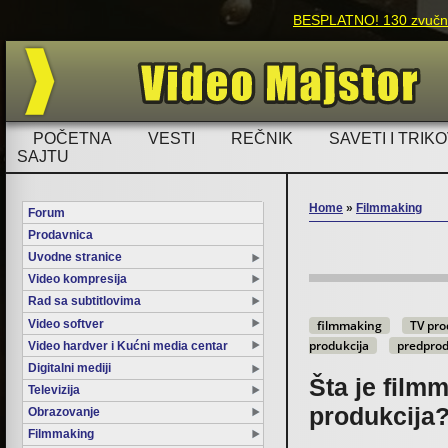
BESPLATNO! 130 zvučnih
POČETNA
VESTI
REČNIK
SAVETI I TRIKO
SAJTU
Home
»
Filmmaking
Forum
Prodavnica
You are here
Uvodne stranice
Video kompresija
Rad sa subtitlovima
Video softver
filmmaking
TV pro
produkcija
predprod
Video hardver i Kućni media centar
Digitalni mediji
Šta je film
Televizija
produkcija?
Obrazovanje
Filmmaking