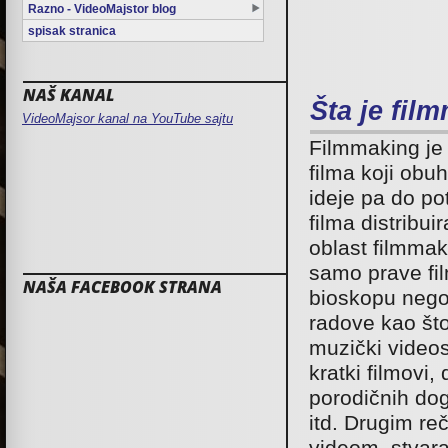
Razno - VideoMajstor blog
spisak stranica
NAŠ KANAL
Šta je fil
VideoMajsor kanal na YouTube sajtu
Filmmaking je 
filma koji obu
ideje pa do p
filma distribu
oblast filmma
samo prave fi
NAŠA FACEBOOK STRANA
bioskopu nego
radove kao što
muzički videos
kratki filmovi
porodičnih dog
itd. Drugim re