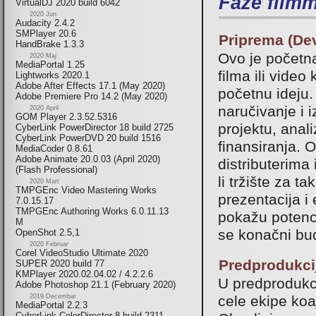
Faze film
VirtualDJ 2020 build 6042
2020 Jun
Audacity 2.4.2
SMPlayer 20.6
Priprema (De
HandBrake 1.3.3
Ovo je početn
2020 Maj
MediaPortal 1.25
filma ili video
Lightworks 2020.1
Adobe After Effects 17.1 (May 2020)
početnu ideju.
Adobe Premiere Pro 14.2 (May 2020)
naručivanje i 
2020 April
GOM Player 2.3.52.5316
projektu, anal
CyberLink PowerDirector 18 build 2725
CyberLink PowerDVD 20 build 1516
finansiranja. 
MediaCoder 0.8.61
Adobe Animate 20.0.03 (April 2020)
distributerima 
(Flash Professional)
li tržište za t
2020 Mart
TMPGEnc Video Mastering Works
prezentacija i
7.0.15.17
TMPGEnc Authoring Works 6.0.11.13
pokažu potenci
M
se konačni bud
OpenShot 2.5,1
2020 Februar
Corel VideoStudio Ultimate 2020
Predprodukcij
SUPER 2020 build 77
KMPlayer 2020.02.04.02 / 4.2.2.6
U predprodukci
Adobe Photoshop 21.1 (February 2020)
cele ekipe koaj
2019 Decembar
MediaPortal 2.2.3
CyberLink ColorDirector 8 build 2311