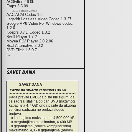
AC3Filter 2.6.0b
Fraps 3.5.99
2012 i starije verzije
AAC ACM Codec 1.9
Lagarith Lossless Video Codec 1.3.27
Google VP8 Video For Windows codec
1.2.0
Koepi's XviD Codec 1.3.2
Swiff Player 1.7.2
Moyea FLV Player 2.0.2.96
Real Alternative 2.0.2
DVD Flick 1.3.0.7
...
SAVET DANA
SAVET DANA
Pazite na stvarni kapacitet DVD-a
Kada pravite DVD, da biste bili sigurni da
će sadržaj stati na običan DVD (nazivnog
kapaciteta 4,7 GB) onda pazite da ukupna
veličina sadržaja ne prelazi sleeće
brojeve:
- u kilobajtima maksimalno, 4.500.000 kB
- u megabajtima maksimalno, 4.400 MB
- u gigabajtima (pravim kompjuterskim)
maksimalno, 4,3 - u gigabajtima (pravim