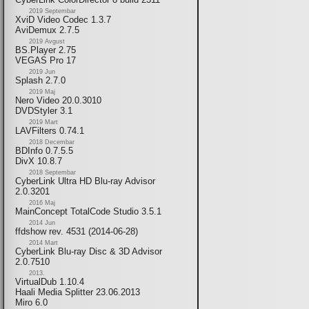
2019 Septembar
XviD Video Codec 1.3.7
AviDemux 2.7.5
2019 Avgust
BS.Player 2.75
VEGAS Pro 17
2019 Jun
Splash 2.7.0
2019 Maj
Nero Video 20.0.3010
DVDStyler 3.1
2019 Mart
LAVFilters 0.74.1
2018 Decembar
BDInfo 0.7.5.5
DivX 10.8.7
2018 Septembar
CyberLink Ultra HD Blu-ray Advisor
2.0.3201
2016 Maj
MainConcept TotalCode Studio 3.5.1
2014 Jun
ffdshow rev. 4531 (2014-06-28)
2014 Mart
CyberLink Blu-ray Disc & 3D Advisor
2.0.7510
2013.
VirtualDub 1.10.4
Haali Media Splitter 23.06.2013
Miro 6.0