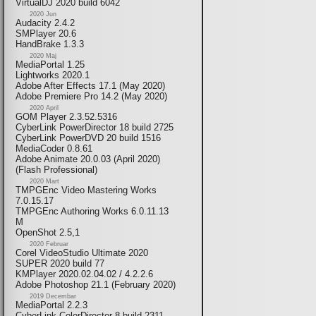
VirtualDJ 2020 build 6042
2020 Jun
Audacity 2.4.2
SMPlayer 20.6
HandBrake 1.3.3
2020 Maj
MediaPortal 1.25
Lightworks 2020.1
Adobe After Effects 17.1 (May 2020)
Adobe Premiere Pro 14.2 (May 2020)
2020 April
GOM Player 2.3.52.5316
CyberLink PowerDirector 18 build 2725
CyberLink PowerDVD 20 build 1516
MediaCoder 0.8.61
Adobe Animate 20.0.03 (April 2020)
(Flash Professional)
2020 Mart
TMPGEnc Video Mastering Works
7.0.15.17
TMPGEnc Authoring Works 6.0.11.13
M
OpenShot 2.5,1
2020 Februar
Corel VideoStudio Ultimate 2020
SUPER 2020 build 77
KMPlayer 2020.02.04.02 / 4.2.2.6
Adobe Photoshop 21.1 (February 2020)
2019 Decembar
MediaPortal 2.2.3
CyberLink ColorDirector 8 build 2311