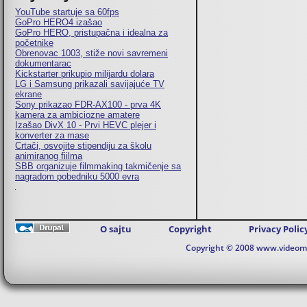
YouTube startuje sa 60fps
GoPro HERO4 izašao
GoPro HERO, pristupačna i idealna za
početnike
Obrenovac 1003, stiže novi savremeni
dokumentarac
Kickstarter prikupio milijardu dolara
LG i Samsung prikazali savijajuće TV
ekrane
Sony prikazao FDR-AX100 - prva 4K
kamera za ambiciozne amatere
Izašao DivX 10 - Prvi HEVC plejer i
konverter za mase
Crtači, osvojite stipendiju za školu
animiranog fiilma
SBB organizuje filmmaking takmičenje sa
nagradom pobedniku 5000 evra
O sajtu
Copyright
Privacy Polic
Copyright © 2008 www.videomaj