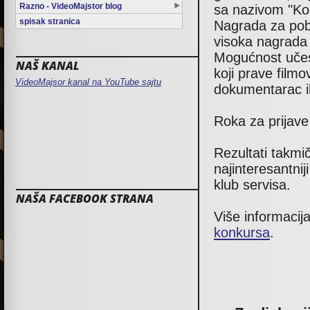
Razno - VideoMajstor blog
sa nazivom "Ko
spisak stranica
Nagrada za pobe
visoka nagrada 
Mogućnost učest
NAŠ KANAL
koji prave filmo
VideoMajsor kanal na YouTube sajtu
dokumentarac ili
Roka za prijav
Rezultati takmi
najinteresantni
klub servisa.
NAŠA FACEBOOK STRANA
Više informacij
konkursa
.