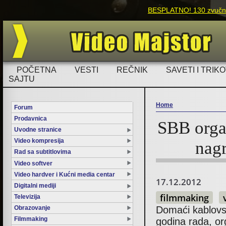
BESPLATNO! 130 zvučnih
POČETNA
VESTI
REČNIK
SAVETI I TRIKO
SAJTU
Home
Forum
Prodavnica
SBB orga
You are here
Uvodne stranice
Video kompresija
nag
Rad sa subtitlovima
Video softver
Video hardver i Kućni media centar
17.12.2012
Digitalni mediji
filmmaking
Televizija
Domaći kablovs
Obrazovanje
Filmmaking
godina rada, or