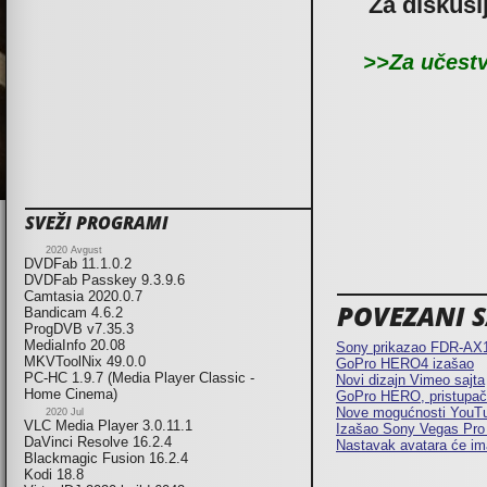
Za diskusi
>>Za učestv
SVEŽI PROGRAMI
2020 Avgust
DVDFab 11.1.0.2
DVDFab Passkey 9.3.9.6
Camtasia 2020.0.7
POVEZANI SA
Bandicam 4.6.2
ProgDVB v7.35.3
MediaInfo 20.08
Sony prikazao FDR-AX1
MKVToolNix 49.0.0
GoPro HERO4 izašao
PC-HC 1.9.7 (Media Player Classic -
Novi dizajn Vimeo sajta
Home Cinema)
GoPro HERO, pristupačn
Nove mogućnosti YouTu
2020 Jul
VLC Media Player 3.0.11.1
Izašao Sony Vegas Pro
DaVinci Resolve 16.2.4
Nastavak avatara će ima
Blackmagic Fusion 16.2.4
Kodi 18.8