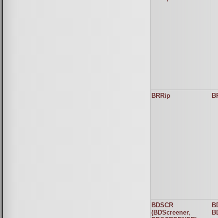
BRRip
B
BDSCR
B
(BDScreener,
B