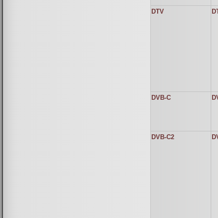
DTV
DT
DVB-C
D
DVB-C2
D