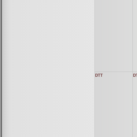
DTT
D