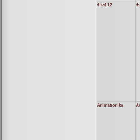
4:4:4 12
4:
Animatronika
A