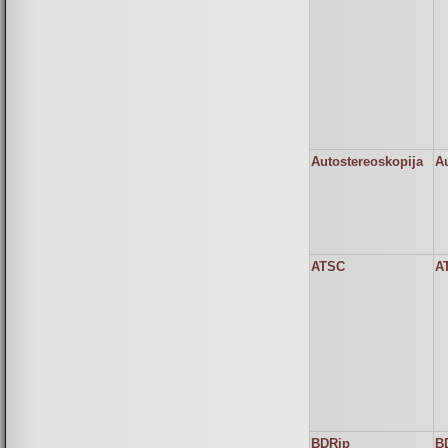
Autostereoskopija
A
ATSC
A
BDRip
B