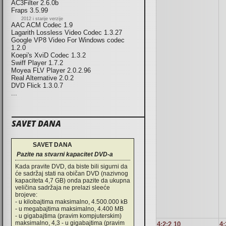
AC3Filter 2.6.0b
Fraps 3.5.99
2012 i starije verzije
AAC ACM Codec 1.9
Lagarith Lossless Video Codec 1.3.27
Google VP8 Video For Windows codec
1.2.0
Koepi's XviD Codec 1.3.2
Swiff Player 1.7.2
Moyea FLV Player 2.0.2.96
Real Alternative 2.0.2
DVD Flick 1.3.0.7
...
SAVET DANA
SAVET DANA
Pazite na stvarni kapacitet DVD-a
Kada pravite DVD, da biste bili sigurni da
će sadržaj stati na običan DVD (nazivnog
kapaciteta 4,7 GB) onda pazite da ukupna
veličina sadržaja ne prelazi sleeće
brojeve:
- u kilobajtima maksimalno, 4.500.000 kB
- u megabajtima maksimalno, 4.400 MB
- u gigabajtima (pravim kompjuterskim)
maksimalno, 4,3 - u gigabajtima (pravim
4:2:2 10
4: