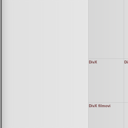
DivX
D
DivX filmovi