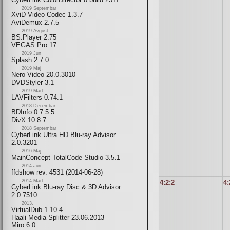
2019 Septembar
XviD Video Codec 1.3.7
AviDemux 2.7.5
2019 Avgust
BS.Player 2.75
VEGAS Pro 17
2019 Jun
Splash 2.7.0
2019 Maj
Nero Video 20.0.3010
DVDStyler 3.1
2019 Mart
LAVFilters 0.74.1
2018 Decembar
BDInfo 0.7.5.5
DivX 10.8.7
2018 Septembar
CyberLink Ultra HD Blu-ray Advisor
2.0.3201
2016 Maj
MainConcept TotalCode Studio 3.5.1
2014 Jun
ffdshow rev. 4531 (2014-06-28)
2014 Mart
4:2:2
4:
CyberLink Blu-ray Disc & 3D Advisor
2.0.7510
2013.
VirtualDub 1.10.4
Haali Media Splitter 23.06.2013
Miro 6.0