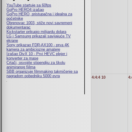
YouTube startuje sa 60fps
GoPro HERO4 izašao
GoPro HERO, pristupačna i idealna za
početnike
Obrenovac 1003, stiže novi savremeni
dokumentarac
Kickstarter prikupio milijardu dolara
LG i Samsung prikazali savijajuće TV
ekrane
Sony prikazao FDR-AX100 - prva 4K
kamera za ambiciozne amatere
Izašao DivX 10 - Prvi HEVC plejer i
konverter za mase
Crtači, osvojite stipendiju za školu
animiranog fiilma
SBB organizuje filmmaking takmičenje sa
nagradom pobedniku 5000 evra
4:4:4 10
4: