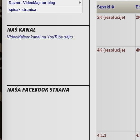
Razno - VideoMajstor blog
Srpski
E
spisak stranica
2K (rezolucije)
2
NAŠ KANAL
VideoMajsor kanal na YouTube sajtu
4K (rezolucije)
4
NAŠA FACEBOOK STRANA
4:1:1
4: