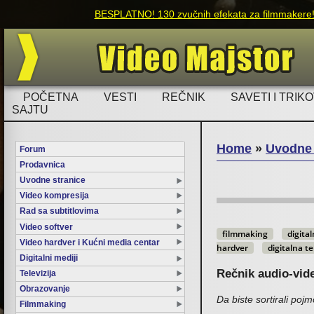
Ukoliko imate p
POČETNA
VESTI
REČNIK
SAVETI I TRIKO
SAJTU
Home
»
Uvodne 
Forum
Prodavnica
You are here
Uvodne stranice
Video kompresija
Rad sa subtitlovima
Video softver
filmmaking
digital
Video hardver i Kućni media centar
hardver
digitalna te
Digitalni mediji
Rečnik audio-vid
Televizija
Obrazovanje
Da biste sortirali poj
Filmmaking