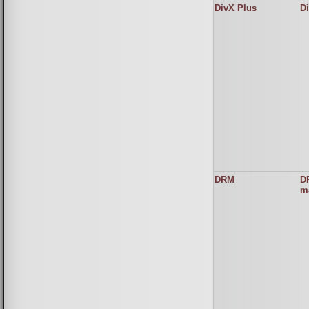
DivX Plus
D
DRM
DR
m