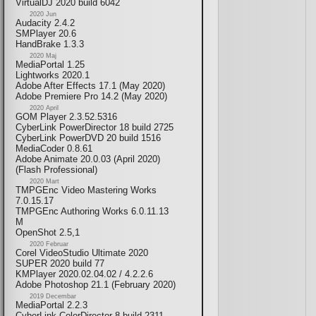
VirtualDJ 2020 build 6042
2020 Jun
Audacity 2.4.2
SMPlayer 20.6
HandBrake 1.3.3
2020 Maj
MediaPortal 1.25
Lightworks 2020.1
Adobe After Effects 17.1 (May 2020)
Adobe Premiere Pro 14.2 (May 2020)
2020 April
GOM Player 2.3.52.5316
CyberLink PowerDirector 18 build 2725
CyberLink PowerDVD 20 build 1516
MediaCoder 0.8.61
Adobe Animate 20.0.03 (April 2020)
(Flash Professional)
2020 Mart
TMPGEnc Video Mastering Works
7.0.15.17
TMPGEnc Authoring Works 6.0.11.13
M
OpenShot 2.5,1
2020 Februar
Corel VideoStudio Ultimate 2020
SUPER 2020 build 77
KMPlayer 2020.02.04.02 / 4.2.2.6
Adobe Photoshop 21.1 (February 2020)
2019 Decembar
MediaPortal 2.2.3
CyberLink ColorDirector 8 build 2311