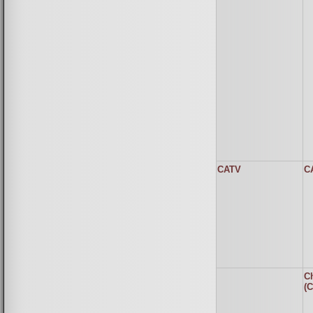
CATV
C
Ch
(