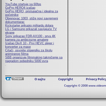
YouTube startuje sa 60fps
GoPro HERO4 izašao
GoPro HERO, pristupačna i idealna za
početnike
Obrenovac 1003, stiže novi savremeni
dokumentarac
Kickstarter prikupio milijardu dolara
LG i Samsung prikazali savijajuće TV
ekrane
Sony prikazao FDR-AX100 - prva 4K
kamera za ambiciozne amatere
Izašao DivX 10 - Prvi HEVC plejer i
konverter za mase
Crtači, osvojite stipendiju za školu
animiranog fiilma
SBB organizuje filmmaking takmičenje sa
nagradom pobedniku 5000 evra
O sajtu
Copyright
Privacy Polic
Copyright © 2008 www.videomaj