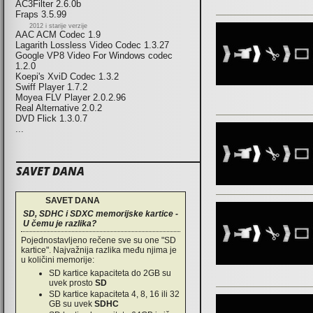
AC3Filter 2.6.0b
Fraps 3.5.99
2012 i starije verzije
AAC ACM Codec 1.9
Lagarith Lossless Video Codec 1.3.27
Google VP8 Video For Windows codec
1.2.0
Koepi's XviD Codec 1.3.2
Swiff Player 1.7.2
Moyea FLV Player 2.0.2.96
Real Alternative 2.0.2
DVD Flick 1.3.0.7
...
SAVET DANA
SAVET DANA
SD, SDHC i SDXC memorijske kartice -
U čemu je razlika?
Pojednostavljeno rečene sve su one "SD
kartice". Najvažnija razlika među njima je
u količini memorije:
SD kartice kapaciteta do 2GB su
uvek prosto
SD
SD kartice kapaciteta 4, 8, 16 ili 32
GB su uvek
SDHC