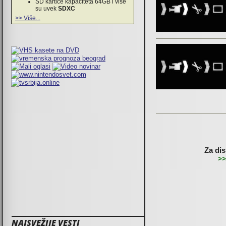
SD kartice kapaciteta 64GB i više
su uvek
SDXC
>> Više...
Za dis
>>
NAJSVEŽIJE VESTI