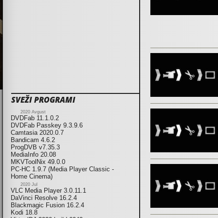
SVEŽI PROGRAMI
2020 Avgust
DVDFab 11.1.0.2
DVDFab Passkey 9.3.9.6
Camtasia 2020.0.7
Bandicam 4.6.2
ProgDVB v7.35.3
MediaInfo 20.08
MKVToolNix 49.0.0
PC-HC 1.9.7 (Media Player Classic -
Home Cinema)
2020 Jul
VLC Media Player 3.0.11.1
DaVinci Resolve 16.2.4
Blackmagic Fusion 16.2.4
Kodi 18.8