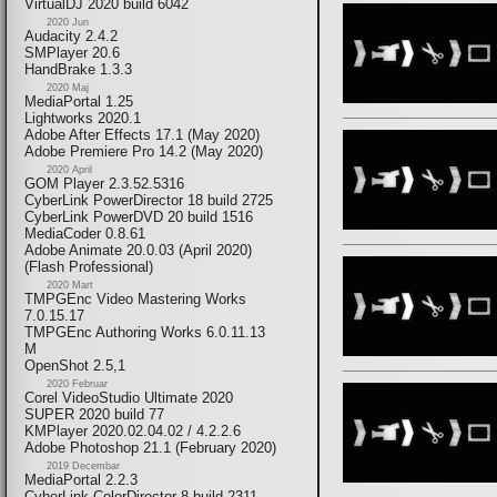
VirtualDJ 2020 build 6042
2020 Jun
Audacity 2.4.2
SMPlayer 20.6
HandBrake 1.3.3
2020 Maj
MediaPortal 1.25
Lightworks 2020.1
Adobe After Effects 17.1 (May 2020)
Adobe Premiere Pro 14.2 (May 2020)
2020 April
GOM Player 2.3.52.5316
CyberLink PowerDirector 18 build 2725
CyberLink PowerDVD 20 build 1516
MediaCoder 0.8.61
Adobe Animate 20.0.03 (April 2020)
(Flash Professional)
2020 Mart
TMPGEnc Video Mastering Works
7.0.15.17
TMPGEnc Authoring Works 6.0.11.13
M
OpenShot 2.5,1
2020 Februar
Corel VideoStudio Ultimate 2020
SUPER 2020 build 77
KMPlayer 2020.02.04.02 / 4.2.2.6
Adobe Photoshop 21.1 (February 2020)
2019 Decembar
MediaPortal 2.2.3
CyberLink ColorDirector 8 build 2311