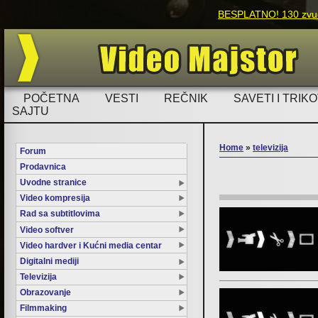
BESPLATNO! 130 zvučn
POČETNA
VESTI
REČNIK
SAVETI I TRIKO
SAJTU
Home
»
televizija
Forum
Prodavnica
You are here
Uvodne stranice
Video kompresija
Rad sa subtitlovima
Video softver
Video hardver i Kućni media centar
Digitalni mediji
Televizija
Obrazovanje
Filmmaking