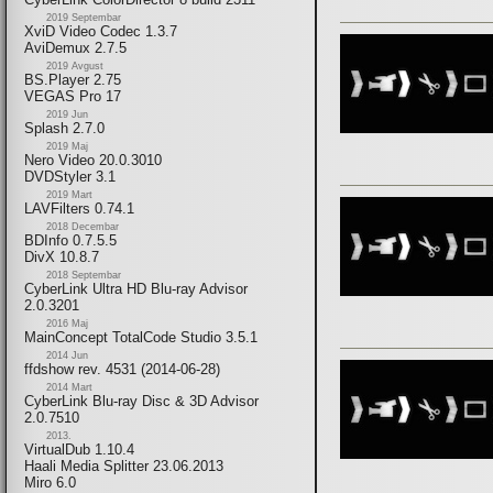
2019 Septembar
XviD Video Codec 1.3.7
AviDemux 2.7.5
2019 Avgust
BS.Player 2.75
VEGAS Pro 17
2019 Jun
Splash 2.7.0
2019 Maj
Nero Video 20.0.3010
DVDStyler 3.1
2019 Mart
LAVFilters 0.74.1
2018 Decembar
BDInfo 0.7.5.5
DivX 10.8.7
2018 Septembar
CyberLink Ultra HD Blu-ray Advisor
2.0.3201
2016 Maj
MainConcept TotalCode Studio 3.5.1
2014 Jun
ffdshow rev. 4531 (2014-06-28)
2014 Mart
CyberLink Blu-ray Disc & 3D Advisor
2.0.7510
2013.
VirtualDub 1.10.4
Haali Media Splitter 23.06.2013
Miro 6.0