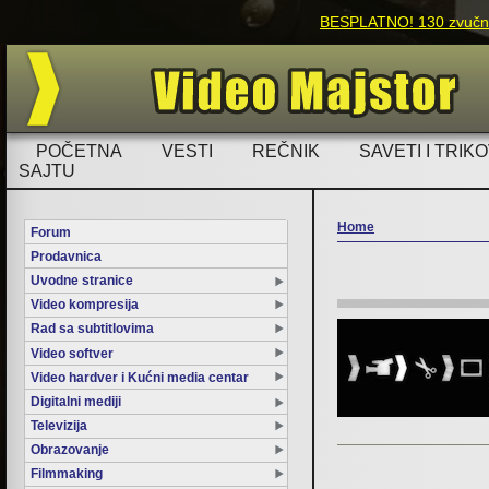
BESPLATNO! 130 zvučnih
POČETNA
VESTI
REČNIK
SAVETI I TRIKO
SAJTU
Home
Forum
Prodavnica
You are here
Uvodne stranice
Video kompresija
Rad sa subtitlovima
Video softver
Video hardver i Kućni media centar
Digitalni mediji
Televizija
Obrazovanje
Filmmaking