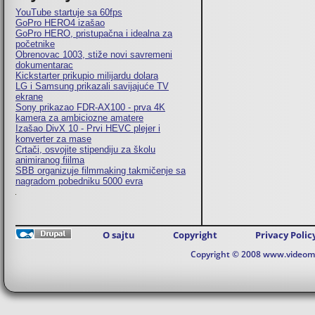
YouTube startuje sa 60fps
GoPro HERO4 izašao
GoPro HERO, pristupačna i idealna za
početnike
Obrenovac 1003, stiže novi savremeni
dokumentarac
Kickstarter prikupio milijardu dolara
LG i Samsung prikazali savijajuće TV
ekrane
Sony prikazao FDR-AX100 - prva 4K
kamera za ambiciozne amatere
Izašao DivX 10 - Prvi HEVC plejer i
konverter za mase
Crtači, osvojite stipendiju za školu
animiranog fiilma
SBB organizuje filmmaking takmičenje sa
nagradom pobedniku 5000 evra
O sajtu
Copyright
Privacy Polic
Copyright © 2008 www.videomaj