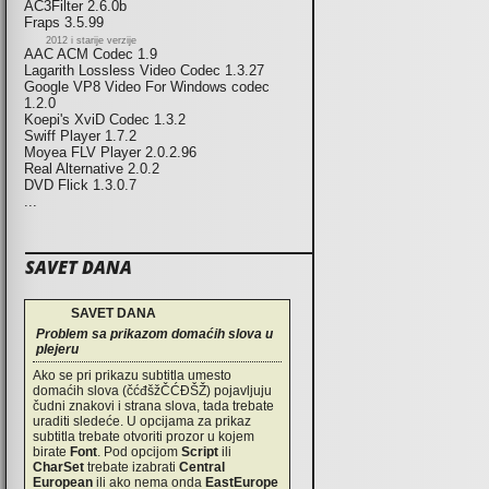
AC3Filter 2.6.0b
Fraps 3.5.99
2012 i starije verzije
AAC ACM Codec 1.9
Lagarith Lossless Video Codec 1.3.27
Google VP8 Video For Windows codec
1.2.0
Koepi's XviD Codec 1.3.2
Swiff Player 1.7.2
Moyea FLV Player 2.0.2.96
Real Alternative 2.0.2
DVD Flick 1.3.0.7
...
SAVET DANA
SAVET DANA
Problem sa prikazom domaćih slova u
plejeru
Ako se pri prikazu subtitla umesto
domaćih slova (čćđšžČĆĐŠŽ) pojavljuju
čudni znakovi i strana slova, tada trebate
uraditi sledeće. U opcijama za prikaz
subtitla trebate otvoriti prozor u kojem
birate
Font
. Pod opcijom
Script
ili
CharSet
trebate izabrati
Central
European
ili ako nema onda
EastEurope