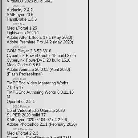
VirtualDJ 2020 build 6042
2020 Jun
Audacity 2.4.2
SMPlayer 20.6
HandBrake 1.3.3
2020 Maj
MediaPortal 1.25
Lightworks 2020.1
Adobe After Effects 17.1 (May 2020)
Adobe Premiere Pro 14.2 (May 2020)
2020 April
GOM Player 2.3.52.5316
CyberLink PowerDirector 18 build 2725
CyberLink PowerDVD 20 build 1516
MediaCoder 0.8.61
Adobe Animate 20.0.03 (April 2020)
(Flash Professional)
2020 Mart
TMPGEnc Video Mastering Works
7.0.15.17
TMPGEnc Authoring Works 6.0.11.13
M
OpenShot 2.5,1
2020 Februar
Corel VideoStudio Ultimate 2020
SUPER 2020 build 77
KMPlayer 2020.02.04.02 / 4.2.2.6
Adobe Photoshop 21.1 (February 2020)
2019 Decembar
MediaPortal 2.2.3
CyberLink ColorDirector 8 build 2311