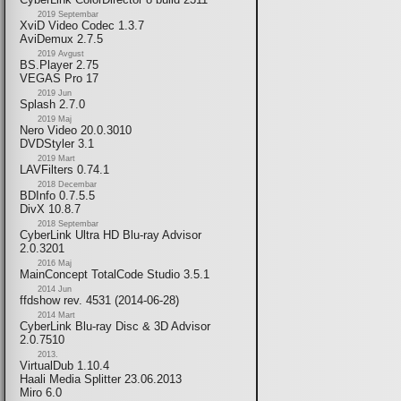
2019 Septembar
XviD Video Codec 1.3.7
AviDemux 2.7.5
2019 Avgust
BS.Player 2.75
VEGAS Pro 17
2019 Jun
Splash 2.7.0
2019 Maj
Nero Video 20.0.3010
DVDStyler 3.1
2019 Mart
LAVFilters 0.74.1
2018 Decembar
BDInfo 0.7.5.5
DivX 10.8.7
2018 Septembar
CyberLink Ultra HD Blu-ray Advisor
2.0.3201
2016 Maj
MainConcept TotalCode Studio 3.5.1
2014 Jun
ffdshow rev. 4531 (2014-06-28)
2014 Mart
CyberLink Blu-ray Disc & 3D Advisor
2.0.7510
2013.
VirtualDub 1.10.4
Haali Media Splitter 23.06.2013
Miro 6.0