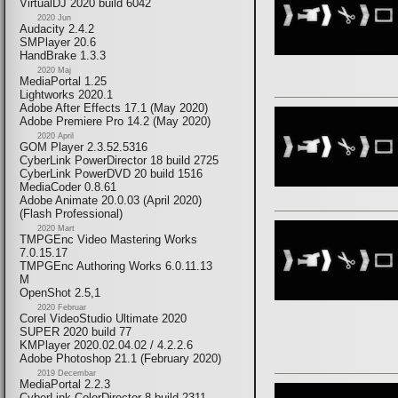
VirtualDJ 2020 build 6042
2020 Jun
Audacity 2.4.2
SMPlayer 20.6
HandBrake 1.3.3
2020 Maj
MediaPortal 1.25
Lightworks 2020.1
Adobe After Effects 17.1 (May 2020)
Adobe Premiere Pro 14.2 (May 2020)
2020 April
GOM Player 2.3.52.5316
CyberLink PowerDirector 18 build 2725
CyberLink PowerDVD 20 build 1516
MediaCoder 0.8.61
Adobe Animate 20.0.03 (April 2020)
(Flash Professional)
2020 Mart
TMPGEnc Video Mastering Works
7.0.15.17
TMPGEnc Authoring Works 6.0.11.13
M
OpenShot 2.5,1
2020 Februar
Corel VideoStudio Ultimate 2020
SUPER 2020 build 77
KMPlayer 2020.02.04.02 / 4.2.2.6
Adobe Photoshop 21.1 (February 2020)
2019 Decembar
MediaPortal 2.2.3
CyberLink ColorDirector 8 build 2311