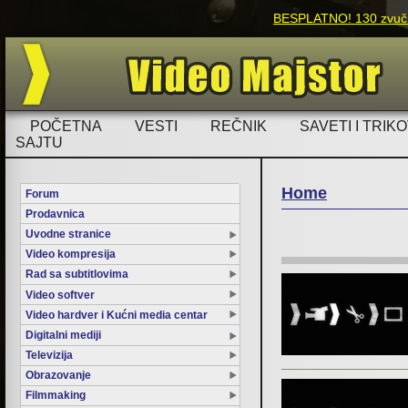
BESPLATNO! 130 zvučni
POČETNA
VESTI
REČNIK
SAVETI I TRIKO
SAJTU
Home
Forum
Prodavnica
You are here
Uvodne stranice
Video kompresija
Rad sa subtitlovima
Video softver
Video hardver i Kućni media centar
Digitalni mediji
Televizija
Obrazovanje
Filmmaking