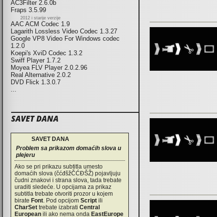
AC3Filter 2.6.0b
Fraps 3.5.99
2012 i starije verzije
AAC ACM Codec 1.9
Lagarith Lossless Video Codec 1.3.27
Google VP8 Video For Windows codec
1.2.0
Koepi's XviD Codec 1.3.2
Swiff Player 1.7.2
Moyea FLV Player 2.0.2.96
Real Alternative 2.0.2
DVD Flick 1.3.0.7
...
SAVET DANA
SAVET DANA
Problem sa prikazom domaćih slova u
plejeru
Ako se pri prikazu subtitla umesto
domaćih slova (čćđšžČĆĐŠŽ) pojavljuju
čudni znakovi i strana slova, tada trebate
uraditi sledeće. U opcijama za prikaz
subtitla trebate otvoriti prozor u kojem
birate
Font
. Pod opcijom
Script
ili
CharSet
trebate izabrati
Central
European
ili ako nema onda
EastEurope