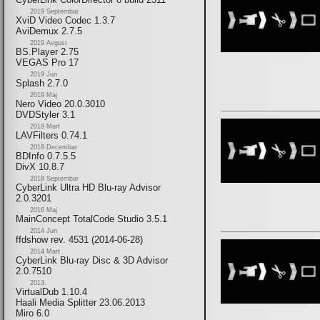
2019 Septembar
XviD Video Codec 1.3.7
AviDemux 2.7.5
2019 Avgust
BS.Player 2.75
VEGAS Pro 17
2019 Jun
Splash 2.7.0
2019 Maj
Nero Video 20.0.3010
DVDStyler 3.1
2019 Mart
LAVFilters 0.74.1
2018 Decembar
BDInfo 0.7.5.5
DivX 10.8.7
2018 Septembar
CyberLink Ultra HD Blu-ray Advisor
2.0.3201
2016 Maj
MainConcept TotalCode Studio 3.5.1
2014 Jun
ffdshow rev. 4531 (2014-06-28)
2014 Mart
CyberLink Blu-ray Disc & 3D Advisor
2.0.7510
2013.
VirtualDub 1.10.4
Haali Media Splitter 23.06.2013
Miro 6.0