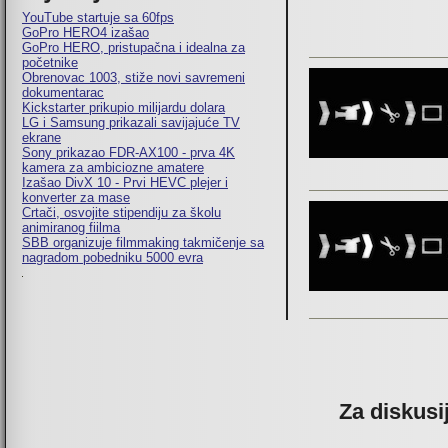
YouTube startuje sa 60fps
GoPro HERO4 izašao
GoPro HERO, pristupačna i idealna za
početnike
Obrenovac 1003, stiže novi savremeni
dokumentarac
Kickstarter prikupio milijardu dolara
LG i Samsung prikazali savijajuće TV
ekrane
Sony prikazao FDR-AX100 - prva 4K
kamera za ambiciozne amatere
Izašao DivX 10 - Prvi HEVC plejer i
konverter za mase
Crtači, osvojite stipendiju za školu
animiranog fiilma
SBB organizuje filmmaking takmičenje sa
nagradom pobedniku 5000 evra
Pages
Za diskusi