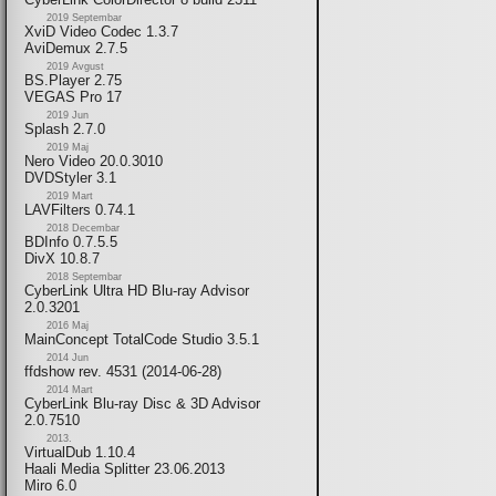
2019 Septembar
XviD Video Codec 1.3.7
AviDemux 2.7.5
2019 Avgust
BS.Player 2.75
VEGAS Pro 17
2019 Jun
Splash 2.7.0
2019 Maj
Nero Video 20.0.3010
DVDStyler 3.1
2019 Mart
LAVFilters 0.74.1
2018 Decembar
BDInfo 0.7.5.5
DivX 10.8.7
2018 Septembar
CyberLink Ultra HD Blu-ray Advisor
2.0.3201
2016 Maj
MainConcept TotalCode Studio 3.5.1
2014 Jun
ffdshow rev. 4531 (2014-06-28)
2014 Mart
CyberLink Blu-ray Disc & 3D Advisor
2.0.7510
2013.
VirtualDub 1.10.4
Haali Media Splitter 23.06.2013
Miro 6.0