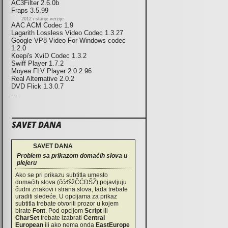
AC3Filter 2.6.0b
Fraps 3.5.99
2012 i starije verzije
AAC ACM Codec 1.9
Lagarith Lossless Video Codec 1.3.27
Google VP8 Video For Windows codec
1.2.0
Koepi's XviD Codec 1.3.2
Swiff Player 1.7.2
Moyea FLV Player 2.0.2.96
Real Alternative 2.0.2
DVD Flick 1.3.0.7
...
SAVET DANA
SAVET DANA
Problem sa prikazom domaćih slova u
plejeru
Ako se pri prikazu subtitla umesto
domaćih slova (čćđšžČĆĐŠŽ) pojavljuju
čudni znakovi i strana slova, tada trebate
uraditi sledeće. U opcijama za prikaz
subtitla trebate otvoriti prozor u kojem
birate
Font
. Pod opcijom
Script
ili
CharSet
trebate izabrati
Central
European
ili ako nema onda
EastEurope