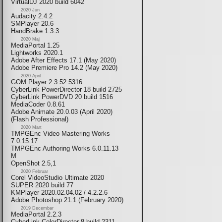
VirtualDJ 2020 build 6042
2020 Jun
Audacity 2.4.2
SMPlayer 20.6
HandBrake 1.3.3
2020 Maj
MediaPortal 1.25
Lightworks 2020.1
Adobe After Effects 17.1 (May 2020)
Adobe Premiere Pro 14.2 (May 2020)
2020 April
GOM Player 2.3.52.5316
CyberLink PowerDirector 18 build 2725
CyberLink PowerDVD 20 build 1516
MediaCoder 0.8.61
Adobe Animate 20.0.03 (April 2020)
(Flash Professional)
2020 Mart
TMPGEnc Video Mastering Works
7.0.15.17
TMPGEnc Authoring Works 6.0.11.13
M
OpenShot 2.5,1
2020 Februar
Corel VideoStudio Ultimate 2020
SUPER 2020 build 77
KMPlayer 2020.02.04.02 / 4.2.2.6
Adobe Photoshop 21.1 (February 2020)
2019 Decembar
MediaPortal 2.2.3
CyberLink ColorDirector 8 build 2311