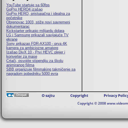
YouTube startuje sa 60fps
GoPro HERO4 izašao
GoPro HERO, pristupačna i idealna za
početnike
Obrenovac 1003, stiže novi savremeni
dokumentarac
Kickstarter prikupio milijardu dolara
LG i Samsung prikazali savijajuće TV
ekrane
Sony prikazao FDR-AX100 - prva 4K
kamera za ambiciozne amatere
Izašao DivX 10 - Prvi HEVC plejer i
konverter za mase
Crtači, osvojite stipendiju za školu
animiranog fiilma
SBB organizuje filmmaking takmičenje sa
nagradom pobedniku 5000 evra
O sajtu
Copyright
Privacy Polic
Copyright © 2008 www.videomaj