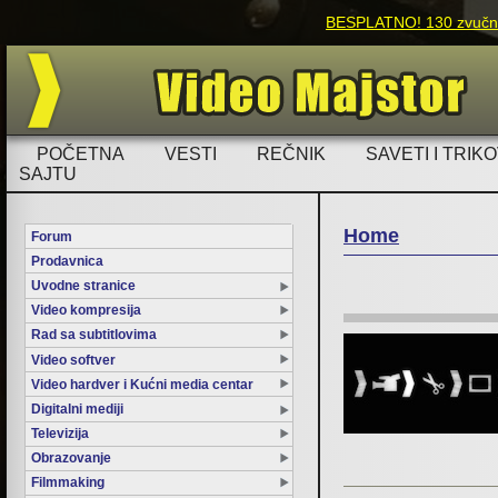
BESPLATNO! 130 zvučnih
POČETNA
VESTI
REČNIK
SAVETI I TRIKO
SAJTU
Home
Forum
Prodavnica
You are here
Uvodne stranice
Video kompresija
Rad sa subtitlovima
Video softver
Video hardver i Kućni media centar
Digitalni mediji
Televizija
Obrazovanje
Filmmaking