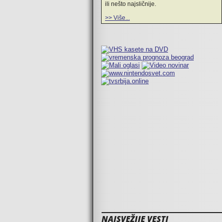
ili nešto najsličnije.
>> Više...
NAJSVEŽIJE VESTI