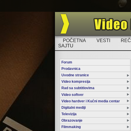
POČETNA
VESTI
REČ
SAJTU
Forum
Prodavnica
Uvodne stranice
Video kompresija
Rad sa subtitlovima
Video softver
Video hardver i Kućni media centar
Digitalni mediji
Televizija
Obrazovanje
Filmmaking