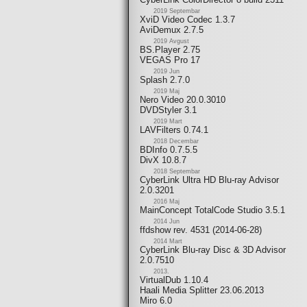
2019 Septembar
XviD Video Codec 1.3.7
AviDemux 2.7.5
2019 Avgust
BS.Player 2.75
VEGAS Pro 17
2019 Jun
Splash 2.7.0
2019 Maj
Nero Video 20.0.3010
DVDStyler 3.1
2019 Mart
LAVFilters 0.74.1
2018 Decembar
BDInfo 0.7.5.5
DivX 10.8.7
2018 Septembar
CyberLink Ultra HD Blu-ray Advisor
2.0.3201
2016 Maj
MainConcept TotalCode Studio 3.5.1
2014 Jun
ffdshow rev. 4531 (2014-06-28)
2014 Mart
CyberLink Blu-ray Disc & 3D Advisor
2.0.7510
2013.
VirtualDub 1.10.4
Haali Media Splitter 23.06.2013
Miro 6.0