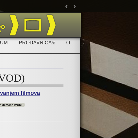
‹
›
Ukolik
RUM
PRODAVNICA&
O
(VOD)
ivanjem filmova
on demand (VOD)
ajmljivanjem filmova