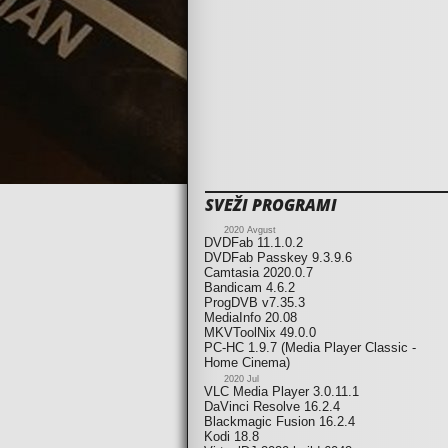
SVEŽI PROGRAMI
2020 Avgust
DVDFab 11.1.0.2
DVDFab Passkey 9.3.9.6
Camtasia 2020.0.7
Bandicam 4.6.2
ProgDVB v7.35.3
MediaInfo 20.08
MKVToolNix 49.0.0
PC-HC 1.9.7 (Media Player Classic -
Home Cinema)
2020 Jul
VLC Media Player 3.0.11.1
DaVinci Resolve 16.2.4
Blackmagic Fusion 16.2.4
Kodi 18.8