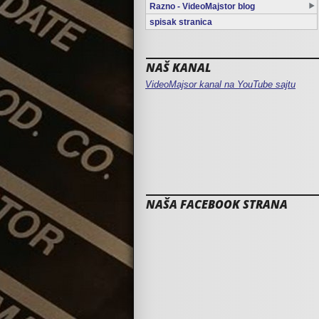
Razno - VideoMajstor blog
spisak stranica
NAŠ KANAL
VideoMajsor kanal na YouTube sajtu
NAŠA FACEBOOK STRANA