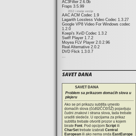
AC3Filter 2.6.0b
Fraps 3.5.99
2012 i starije verzije
AAC ACM Codec 1.9
Lagarith Lossless Video Codec 1.3.27
Google VP8 Video For Windows codec
1.2.0
Koepi's XviD Codec 1.3.2
Swiff Player 1.7.2
Moyea FLV Player 2.0.2.96
Real Alternative 2.0.2
DVD Flick 1.3.0.7
...
SAVET DANA
SAVET DANA
Problem sa prikazom domaćih slova u
plejeru
Ako se pri prikazu subtitla umesto
domaćih slova (čćđšžČĆĐŠŽ) pojavljuju
čudni znakovi i strana slova, tada trebate
uraditi sledeće. U opcijama za prikaz
subtitla trebate otvoriti prozor u kojem
birate
Font
. Pod opcijom
Script
ili
CharSet
trebate izabrati
Central
European
ili ako nema onda
EastEurope