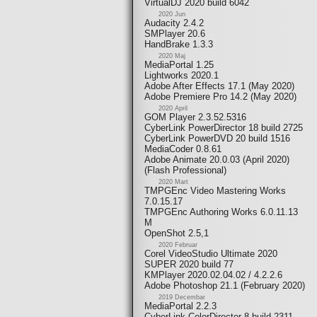
VirtualDJ 2020 build 6042
2020 Jun
Audacity 2.4.2
SMPlayer 20.6
HandBrake 1.3.3
2020 Maj
MediaPortal 1.25
Lightworks 2020.1
Adobe After Effects 17.1 (May 2020)
Adobe Premiere Pro 14.2 (May 2020)
2020 April
GOM Player 2.3.52.5316
CyberLink PowerDirector 18 build 2725
CyberLink PowerDVD 20 build 1516
MediaCoder 0.8.61
Adobe Animate 20.0.03 (April 2020)
(Flash Professional)
2020 Mart
TMPGEnc Video Mastering Works
7.0.15.17
TMPGEnc Authoring Works 6.0.11.13
M
OpenShot 2.5,1
2020 Februar
Corel VideoStudio Ultimate 2020
SUPER 2020 build 77
KMPlayer 2020.02.04.02 / 4.2.2.6
Adobe Photoshop 21.1 (February 2020)
2019 Decembar
MediaPortal 2.2.3
CyberLink ColorDirector 8 build 2311