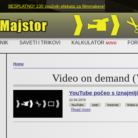
Skip to main content
BESPLATNO! 130 zvučnih efekata za filmmakere!
NIK
SAVETI I TRIKOVI
KALKULATOR
FO
NOVO
Home
Video on demand 
You are here
YouTube počeo s iznajmlj
22.04.2010
YouTube
vesti
Internet
Video 
Read more
about YouTube počeo s izn