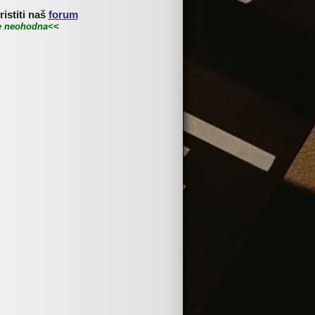
istiti naš
forum
je neohodna<<