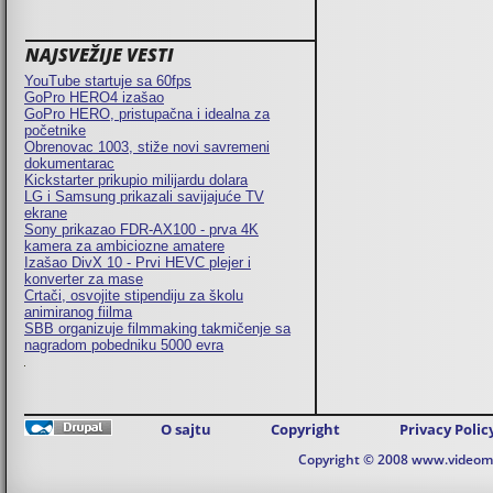
NAJSVEŽIJE VESTI
YouTube startuje sa 60fps
GoPro HERO4 izašao
GoPro HERO, pristupačna i idealna za
početnike
Obrenovac 1003, stiže novi savremeni
dokumentarac
Kickstarter prikupio milijardu dolara
LG i Samsung prikazali savijajuće TV
ekrane
Sony prikazao FDR-AX100 - prva 4K
kamera za ambiciozne amatere
Izašao DivX 10 - Prvi HEVC plejer i
konverter za mase
Crtači, osvojite stipendiju za školu
animiranog fiilma
SBB organizuje filmmaking takmičenje sa
nagradom pobedniku 5000 evra
O sajtu
Copyright
Privacy Polic
Copyright © 2008 www.videomaj