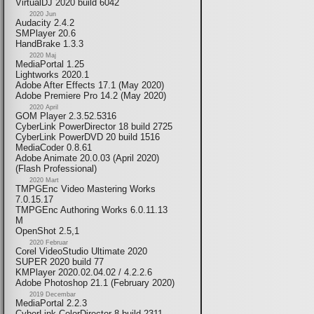
VirtualDJ 2020 build 6042
2020 Jun
Audacity 2.4.2
SMPlayer 20.6
HandBrake 1.3.3
2020 Maj
MediaPortal 1.25
Lightworks 2020.1
Adobe After Effects 17.1 (May 2020)
Adobe Premiere Pro 14.2 (May 2020)
2020 April
GOM Player 2.3.52.5316
CyberLink PowerDirector 18 build 2725
CyberLink PowerDVD 20 build 1516
MediaCoder 0.8.61
Adobe Animate 20.0.03 (April 2020)
(Flash Professional)
2020 Mart
TMPGEnc Video Mastering Works
7.0.15.17
TMPGEnc Authoring Works 6.0.11.13
M
OpenShot 2.5,1
2020 Februar
Corel VideoStudio Ultimate 2020
SUPER 2020 build 77
KMPlayer 2020.02.04.02 / 4.2.2.6
Adobe Photoshop 21.1 (February 2020)
2019 Decembar
MediaPortal 2.2.3
CyberLink ColorDirector 8 build 2311