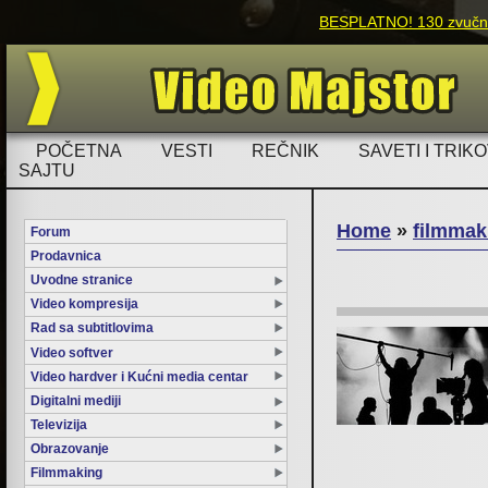
BESPLATNO! 130 zvučnih
POČETNA
VESTI
REČNIK
SAVETI I TRIKO
SAJTU
Home
»
filmmak
Forum
Prodavnica
You are here
Uvodne stranice
Video kompresija
Rad sa subtitlovima
Video softver
Video hardver i Kućni media centar
Digitalni mediji
Televizija
Obrazovanje
Filmmaking