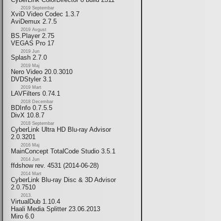
2019 Septembar
XviD Video Codec 1.3.7
AviDemux 2.7.5
2019 Avgust
BS.Player 2.75
VEGAS Pro 17
2019 Jun
Splash 2.7.0
2019 Maj
Nero Video 20.0.3010
DVDStyler 3.1
2019 Mart
LAVFilters 0.74.1
2018 Decembar
BDInfo 0.7.5.5
DivX 10.8.7
2018 Septembar
CyberLink Ultra HD Blu-ray Advisor
2.0.3201
2016 Maj
MainConcept TotalCode Studio 3.5.1
2014 Jun
ffdshow rev. 4531 (2014-06-28)
2014 Mart
CyberLink Blu-ray Disc & 3D Advisor
2.0.7510
2013.
VirtualDub 1.10.4
Haali Media Splitter 23.06.2013
Miro 6.0