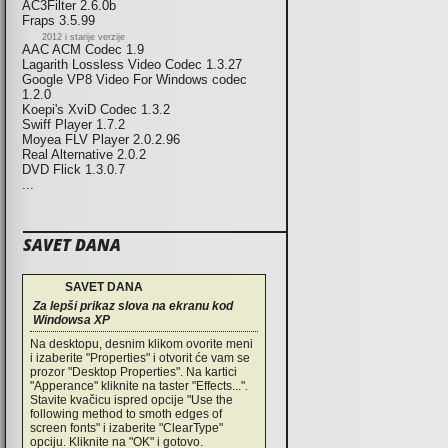
AC3Filter 2.6.0b
Fraps 3.5.99
2012 i starije verzije
AAC ACM Codec 1.9
Lagarith Lossless Video Codec 1.3.27
Google VP8 Video For Windows codec
1.2.0
Koepi's XviD Codec 1.3.2
Swiff Player 1.7.2
Moyea FLV Player 2.0.2.96
Real Alternative 2.0.2
DVD Flick 1.3.0.7
...
SAVET DANA
SAVET DANA
Za lepši prikaz slova na ekranu kod
Windowsa XP
Na desktopu, desnim klikom ovorite meni
i izaberite "Properties" i otvorit će vam se
prozor "Desktop Properties". Na kartici
"Apperance" kliknite na taster "Effects...".
Stavite kvačicu ispred opcije "Use the
following method to smoth edges of
screen fonts" i izaberite "ClearType"
opciju. Kliknite na "OK" i gotovo.