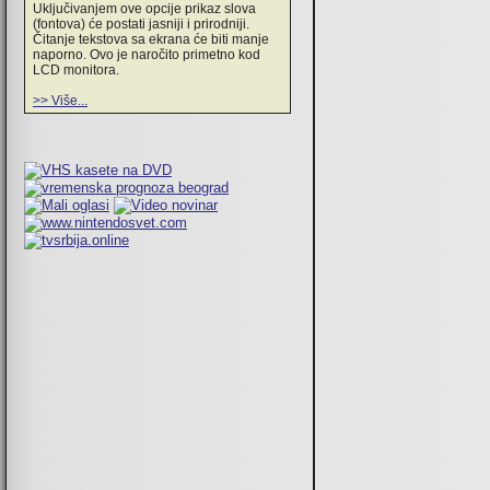
Uključivanjem ove opcije prikaz slova
(fontova) će postati jasniji i prirodniji.
Čitanje tekstova sa ekrana će biti manje
naporno. Ovo je naročito primetno kod
LCD monitora.
>> Više...