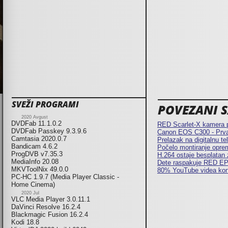
SVEŽI PROGRAMI
POVEZANI SA
2020 Avgust
DVDFab 11.1.0.2
RED Scarlet-X kamera p
DVDFab Passkey 9.3.9.6
Canon EOS C300 - Prva 
Camtasia 2020.0.7
Prelazak na digitalnu te
Bandicam 4.6.2
Počelo montiranje opreme
ProgDVB v7.35.3
H.264 ostaje besplatan 
MediaInfo 20.08
Dete raspakuje RED E
MKVToolNix 49.0.0
80% YouTube videa kon
PC-HC 1.9.7 (Media Player Classic -
Home Cinema)
2020 Jul
VLC Media Player 3.0.11.1
DaVinci Resolve 16.2.4
Blackmagic Fusion 16.2.4
Kodi 18.8