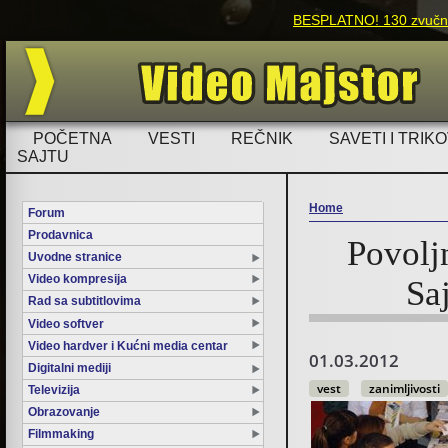
BESPLATNO! 130 zvučnih
POČETNA
VESTI
REČNIK
SAVETI I TRIKO
SAJTU
Home
Forum
Prodavnica
Povoljn
You are here
Uvodne stranice
Video kompresija
Sa
Rad sa subtitlovima
Video softver
Video hardver i Kućni media centar
01.03.2012
Digitalni mediji
vest
zanimljivosti
Televizija
Obrazovanje
Filmmaking