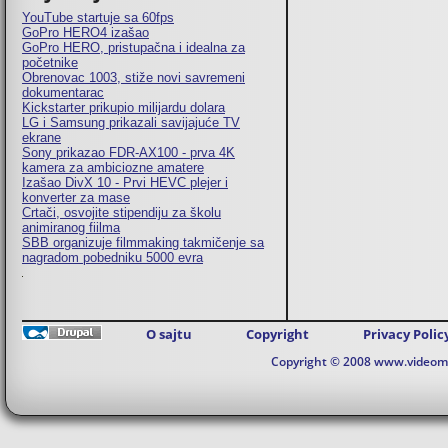
YouTube startuje sa 60fps
GoPro HERO4 izašao
GoPro HERO, pristupačna i idealna za
početnike
Obrenovac 1003, stiže novi savremeni
dokumentarac
Kickstarter prikupio milijardu dolara
LG i Samsung prikazali savijajuće TV
ekrane
Sony prikazao FDR-AX100 - prva 4K
kamera za ambiciozne amatere
Izašao DivX 10 - Prvi HEVC plejer i
konverter za mase
Crtači, osvojite stipendiju za školu
animiranog fiilma
SBB organizuje filmmaking takmičenje sa
nagradom pobedniku 5000 evra
O sajtu
Copyright
Privacy Polic
Copyright © 2008 www.videomaj