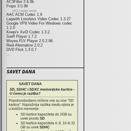
AC3Filter 2.6.0b
Fraps 3.5.99
2012 i starije verzije
AAC ACM Codec 1.9
Lagarith Lossless Video Codec 1.3.27
Google VP8 Video For Windows codec
1.2.0
Koepi's XviD Codec 1.3.2
Swiff Player 1.7.2
Moyea FLV Player 2.0.2.96
Real Alternative 2.0.2
DVD Flick 1.3.0.7
...
SAVET DANA
SAVET DANA
SD, SDHC i SDXC memorijske kartice -
U čemu je razlika?
Pojednostavljeno rečene sve su one "SD
kartice". Najvažnija razlika među njima je
u količini memorije:
SD kartice kapaciteta do 2GB su
uvek prosto
SD
SD kartice kapaciteta 4, 8, 16 ili 32
GB su uvek
SDHC