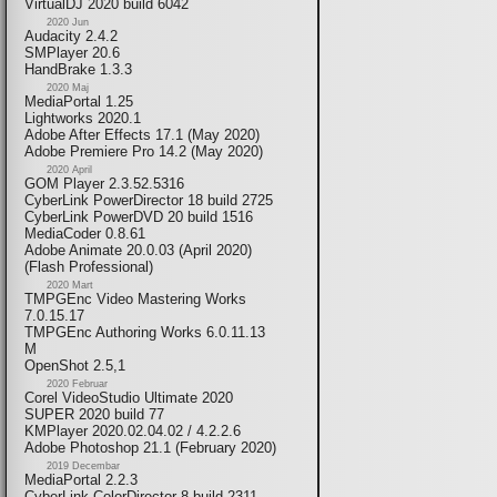
VirtualDJ 2020 build 6042
2020 Jun
Audacity 2.4.2
SMPlayer 20.6
HandBrake 1.3.3
2020 Maj
MediaPortal 1.25
Lightworks 2020.1
Adobe After Effects 17.1 (May 2020)
Adobe Premiere Pro 14.2 (May 2020)
2020 April
GOM Player 2.3.52.5316
CyberLink PowerDirector 18 build 2725
CyberLink PowerDVD 20 build 1516
MediaCoder 0.8.61
Adobe Animate 20.0.03 (April 2020)
(Flash Professional)
2020 Mart
TMPGEnc Video Mastering Works
7.0.15.17
TMPGEnc Authoring Works 6.0.11.13
M
OpenShot 2.5,1
2020 Februar
Corel VideoStudio Ultimate 2020
SUPER 2020 build 77
KMPlayer 2020.02.04.02 / 4.2.2.6
Adobe Photoshop 21.1 (February 2020)
2019 Decembar
MediaPortal 2.2.3
CyberLink ColorDirector 8 build 2311