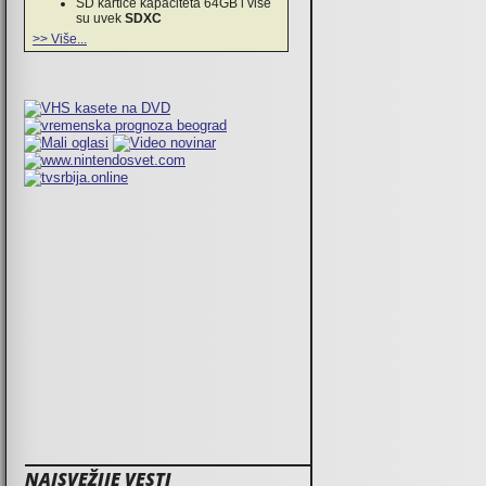
SD kartice kapaciteta 64GB i više
su uvek
SDXC
>> Više...
NAJSVEŽIJE VESTI