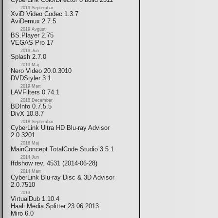
2019 Septembar
XviD Video Codec 1.3.7
AviDemux 2.7.5
2019 Avgust
BS.Player 2.75
VEGAS Pro 17
2019 Jun
Splash 2.7.0
2019 Maj
Nero Video 20.0.3010
DVDStyler 3.1
2019 Mart
LAVFilters 0.74.1
2018 Decembar
BDInfo 0.7.5.5
DivX 10.8.7
2018 Septembar
CyberLink Ultra HD Blu-ray Advisor
2.0.3201
2016 Maj
MainConcept TotalCode Studio 3.5.1
2014 Jun
ffdshow rev. 4531 (2014-06-28)
2014 Mart
CyberLink Blu-ray Disc & 3D Advisor
2.0.7510
2013.
VirtualDub 1.10.4
Haali Media Splitter 23.06.2013
Miro 6.0