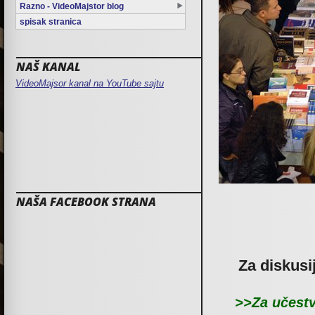
Razno - VideoMajstor blog
spisak stranica
NAŠ KANAL
VideoMajsor kanal na YouTube sajtu
NAŠA FACEBOOK STRANA
Za diskusi
>>Za učestv