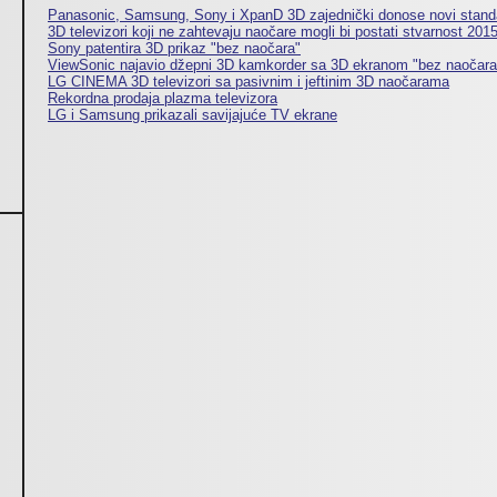
Panasonic, Samsung, Sony i XpanD 3D zajednički donose novi stand
3D televizori koji ne zahtevaju naočare mogli bi postati stvarnost 201
Sony patentira 3D prikaz "bez naočara"
ViewSonic najavio džepni 3D kamkorder sa 3D ekranom "bez naočara
LG CINEMA 3D televizori sa pasivnim i jeftinim 3D naočarama
Rekordna prodaja plazma televizora
LG i Samsung prikazali savijajuće TV ekrane