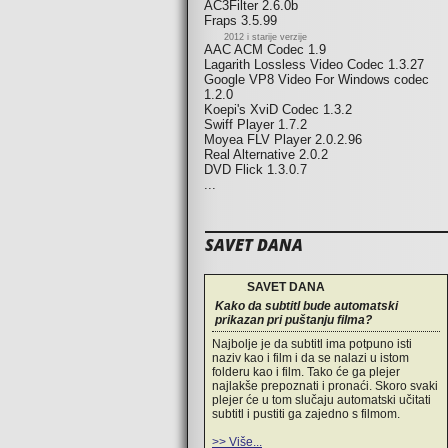
AC3Filter 2.6.0b
Fraps 3.5.99
2012 i starije verzije
AAC ACM Codec 1.9
Lagarith Lossless Video Codec 1.3.27
Google VP8 Video For Windows codec
1.2.0
Koepi's XviD Codec 1.3.2
Swiff Player 1.7.2
Moyea FLV Player 2.0.2.96
Real Alternative 2.0.2
DVD Flick 1.3.0.7
...
SAVET DANA
SAVET DANA
Kako da subtitl bude automatski
prikazan pri puštanju filma?
Najbolje je da subtitl ima potpuno isti
naziv kao i film i da se nalazi u istom
folderu kao i film. Tako će ga plejer
najlakše prepoznati i pronaći. Skoro svaki
plejer će u tom slučaju automatski učitati
subtitl i pustiti ga zajedno s filmom.
>> Više...