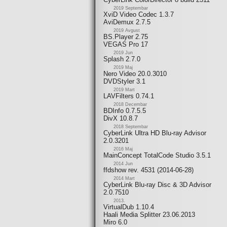
2019 Septembar
XviD Video Codec 1.3.7
AviDemux 2.7.5
2019 Avgust
BS.Player 2.75
VEGAS Pro 17
2019 Jun
Splash 2.7.0
2019 Maj
Nero Video 20.0.3010
DVDStyler 3.1
2019 Mart
LAVFilters 0.74.1
2018 Decembar
BDInfo 0.7.5.5
DivX 10.8.7
2018 Septembar
CyberLink Ultra HD Blu-ray Advisor
2.0.3201
2016 Maj
MainConcept TotalCode Studio 3.5.1
2014 Jun
ffdshow rev. 4531 (2014-06-28)
2014 Mart
CyberLink Blu-ray Disc & 3D Advisor
2.0.7510
2013.
VirtualDub 1.10.4
Haali Media Splitter 23.06.2013
Miro 6.0