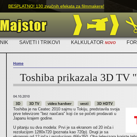
Skip to main content
BESPLATNO! 130 zvučnih efekata za filmmakere!
NIK
SAVETI I TRIKOVI
KALKULATOR
FO
NOVO
Home
Toshiba prikazala 3D TV 
You are here
04.10.2010
3D
3D TV
video hardver
vesti
3D HDTV
Toshiba je na Ceatec 2010 sajmu u Tokiju, predstavila svoja
prve televizore "bez naočara" koji će se početi prodavati u
Japanu krajem godine.
U pitanju su dva modela: Prvi je sa ekranom od 20 inča i
rezolucijom 1280x720 (poznata kao 720p). Drugi je sa
ekranom od 12 inča i rezolucijom 466x350. Oba televizora koriste teho