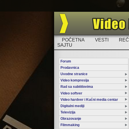
POČETNA
VESTI
REČ
SAJTU
Forum
Prodavnica
Uvodne stranice
Video kompresija
Rad sa subtitlovima
Video softver
Video hardver i Kućni media centar
Digitalni mediji
Televizija
Obrazovanje
Filmmaking