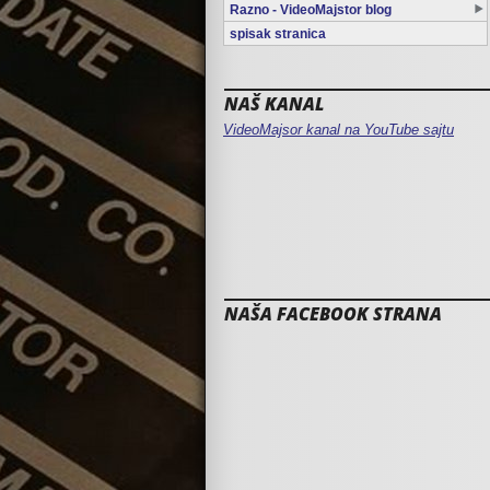
Razno - VideoMajstor blog
spisak stranica
NAŠ KANAL
VideoMajsor kanal na YouTube sajtu
NAŠA FACEBOOK STRANA