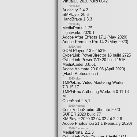
VirtualDJ 2020 build 6042
2020 Jun
Audacity 2.4.2
SMPlayer 20.6
HandBrake 1.3.3
2020 Maj
MediaPortal 1.25
Lightworks 2020.1
Adobe After Effects 17.1 (May 2020)
Adobe Premiere Pro 14.2 (May 2020)
2020 April
GOM Player 2.3.52.5316
CyberLink PowerDirector 18 build 2725
CyberLink PowerDVD 20 build 1516
MediaCoder 0.8.61
Adobe Animate 20.0.03 (April 2020)
(Flash Professional)
2020 Mart
TMPGEnc Video Mastering Works
7.0.15.17
TMPGEnc Authoring Works 6.0.11.13
M
OpenShot 2.5,1
2020 Februar
Corel VideoStudio Ultimate 2020
SUPER 2020 build 77
KMPlayer 2020.02.04.02 / 4.2.2.6
Adobe Photoshop 21.1 (February 2020)
2019 Decembar
MediaPortal 2.2.3
CyberLink ColorDirector 8 build 2311