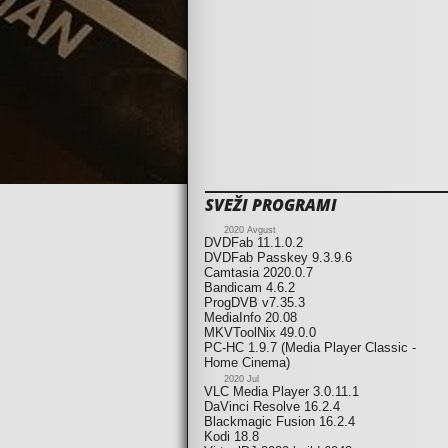
SVEŽI PROGRAMI
2020 Avgust
DVDFab 11.1.0.2
DVDFab Passkey 9.3.9.6
Camtasia 2020.0.7
Bandicam 4.6.2
ProgDVB v7.35.3
MediaInfo 20.08
MKVToolNix 49.0.0
PC-HC 1.9.7 (Media Player Classic -
Home Cinema)
2020 Jul
VLC Media Player 3.0.11.1
DaVinci Resolve 16.2.4
Blackmagic Fusion 16.2.4
Kodi 18.8