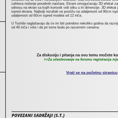
zahteva nošenje posebnih naočara. Ekrani omogućavaju 3D efekat za 9
odnosu na ekran sa kojih korisnik vidi sliku u tri dimenzije. 3D efekat 
ispred ekrana. Najbolji rezultati se postižu na udaljenosti od 90cm is
udaljenosti od 60cm ispred modela od 12 inča.
U Toshibi naglašavaju da će im biti potrebno nekoliko godina da razvi
od 40 inča i više i da pri tome budu po razumnim cenama.
Za diskusiju i pitanja na ovu temu možete kor
>>Za učestvovanje na forumu registracija ni
Vrati se na početnu stranicu
POVEZANI SADRŽAJI (S.T.)