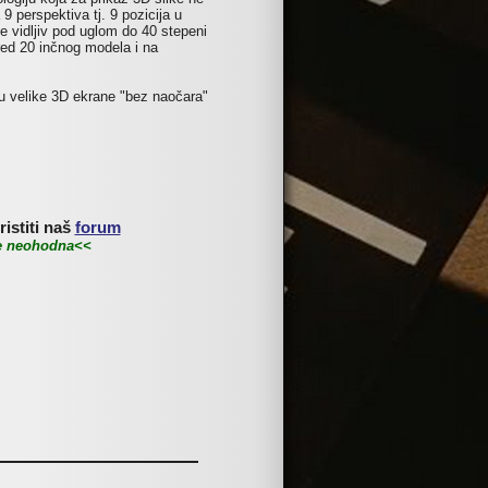
 perspektiva tj. 9 pozicija u
je vidljiv pod uglom do 40 stepeni
pred 20 inčnog modela i na
ju velike 3D ekrane "bez naočara"
istiti naš
forum
je neohodna<<