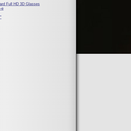
ard Full HD 3D Glasses
5-e
"