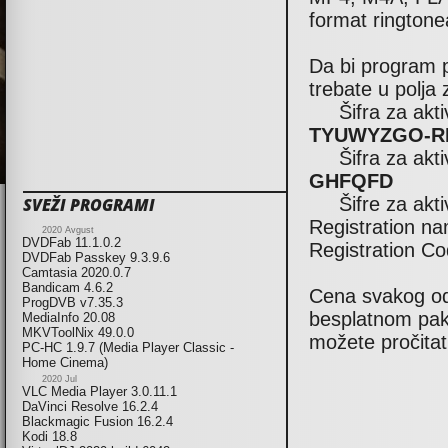
format ringtone
Da bi program p
trebate u polja 
Šifra za aktiv
TYUWYZGO-R
Šifra za aktiv
GHFQFD
Šifre za aktiv
SVEŽI PROGRAMI
Registration n
2020 Avgust
DVDFab 11.1.0.2
Registration C
DVDFab Passkey 9.3.9.6
Camtasia 2020.0.7
Bandicam 4.6.2
Cena svakog od
ProgDVB v7.35.3
besplatnom pak
MediaInfo 20.08
MKVToolNix 49.0.0
možete pročitat
PC-HC 1.9.7 (Media Player Classic -
Home Cinema)
2020 Jul
VLC Media Player 3.0.11.1
DaVinci Resolve 16.2.4
Blackmagic Fusion 16.2.4
Kodi 18.8