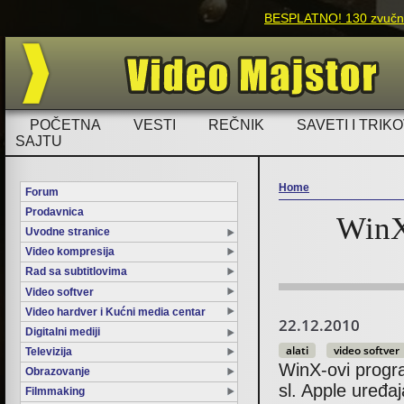
BESPLATNO! 130 zvučnih
POČETNA
VESTI
REČNIK
SAVETI I TRIKO
SAJTU
Home
Forum
Prodavnica
WinX
You are here
Uvodne stranice
Video kompresija
Rad sa subtitlovima
Video softver
Video hardver i Kućni media centar
22.12.2010
Digitalni mediji
alati
video softver
Televizija
WinX-ovi progra
Obrazovanje
sl. Apple uređa
Filmmaking