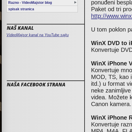
ponuđeni bespl
Razno - VideoMajstor blog
Paket od tri pr
spisak stranica
http://www.win
NAŠ KANAL
U tom poklon pa
VideoMajsor kanal na YouTube sajtu
WinX DVD to i
Konvertuje DVD 
WinX iPhone V
Konvertuje mn
MOD, TS, kao 
itd.) u format 
NAŠA FACEBOOK STRANA
neke zanimljive
videa. Možete 
Canon kamera.
WinX iPhone R
Konvertuje ra
MP4, M4A, FLAC