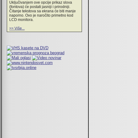
Uključivanjem ove opcije prikaz slova
(fontova) će postati jasniji i prirodniji.
Čitanje tekstova sa ekrana će biti manje
naporno. Ovo je naročito primetno kod
LCD monitora.
>> Više...