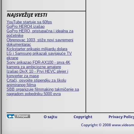
NAJSVEŽIJE VESTI
YouTube startuje sa 60fps
GoPro HERO4 izašao
GoPro HERO, pristupačna i idealna za
početnike
Obrenovac 1003, stiže novi savremeni
dokumentarac
Kickstarter prikupio milijardu dolara
LG i Samsung prikazali savijajuće TV
ekrane
Sony prikazao FDR-AX100 - prva 4K
kamera za ambiciozne amatere
Izašao DivX 10 - Prvi HEVC plejer i
konverter za mase
Crtači, osvojite stipendiju za školu
animiranog fiilma
SBB organizuje filmmaking takmičenje sa
nagradom pobedniku 5000 evra
O sajtu
Copyright
Privacy Polic
Copyright © 2008 www.videomaj