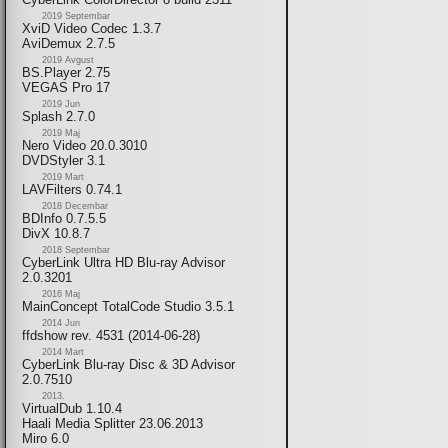
2019 Septembar
XviD Video Codec 1.3.7
AviDemux 2.7.5
2019 Avgust
BS.Player 2.75
VEGAS Pro 17
2019 Jun
Splash 2.7.0
2019 Maj
Nero Video 20.0.3010
DVDStyler 3.1
2019 Mart
LAVFilters 0.74.1
2018 Decembar
BDInfo 0.7.5.5
DivX 10.8.7
2018 Septembar
CyberLink Ultra HD Blu-ray Advisor
2.0.3201
2016 Maj
MainConcept TotalCode Studio 3.5.1
2014 Jun
ffdshow rev. 4531 (2014-06-28)
2014 Mart
CyberLink Blu-ray Disc & 3D Advisor
2.0.7510
2013.
VirtualDub 1.10.4
Haali Media Splitter 23.06.2013
Miro 6.0