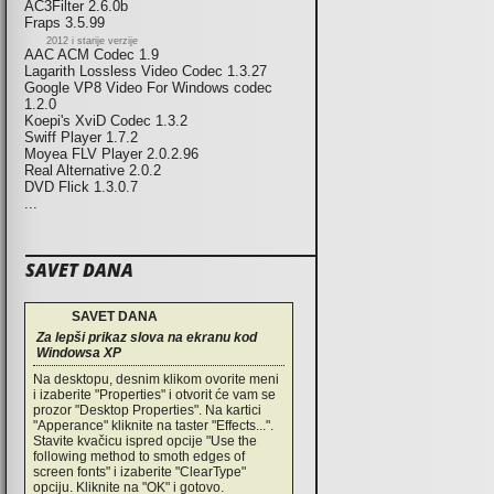
AC3Filter 2.6.0b
Fraps 3.5.99
2012 i starije verzije
AAC ACM Codec 1.9
Lagarith Lossless Video Codec 1.3.27
Google VP8 Video For Windows codec
1.2.0
Koepi's XviD Codec 1.3.2
Swiff Player 1.7.2
Moyea FLV Player 2.0.2.96
Real Alternative 2.0.2
DVD Flick 1.3.0.7
...
SAVET DANA
SAVET DANA
Za lepši prikaz slova na ekranu kod
Windowsa XP
Na desktopu, desnim klikom ovorite meni
i izaberite "Properties" i otvorit će vam se
prozor "Desktop Properties". Na kartici
"Apperance" kliknite na taster "Effects...".
Stavite kvačicu ispred opcije "Use the
following method to smoth edges of
screen fonts" i izaberite "ClearType"
opciju. Kliknite na "OK" i gotovo.