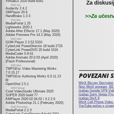
VirtualDJ 2020 build 6042
Za diskusi
2020 Jun
Audacity 2.4.2
SMPlayer 20.6
>>Za učestv
HandBrake 1.3.3
2020 Maj
MediaPortal 1.25
Lightworks 2020.1
Adobe After Effects 17.1 (May 2020)
Adobe Premiere Pro 14.2 (May 2020)
2020 April
GOM Player 2.3.52.5316
CyberLink PowerDirector 18 build 2725
CyberLink PowerDVD 20 build 1516
MediaCoder 0.8.61
Adobe Animate 20.0.03 (April 2020)
(Flash Professional)
2020 Mart
TMPGEnc Video Mastering Works
7.0.15.17
POVEZANI SA
TMPGEnc Authoring Works 6.0.11.13
M
WinX Blu-ray Decrypte
OpenShot 2.5,1
Novi WinX program, B
2020 Februar
Izašao Google VP8 Vid
Corel VideoStudio Ultimate 2020
Izašao Sony Vegas Pro
SUPER 2020 build 77
Izašao DivX 8
KMPlayer 2020.02.04.02 / 4.2.2.6
WinX Cell Phone Video 
Adobe Photoshop 21.1 (February 2020)
YouTube počeo s iznajm
2019 Decembar
MediaPortal 2.2.3
CyberLink ColorDirector 8 build 2311