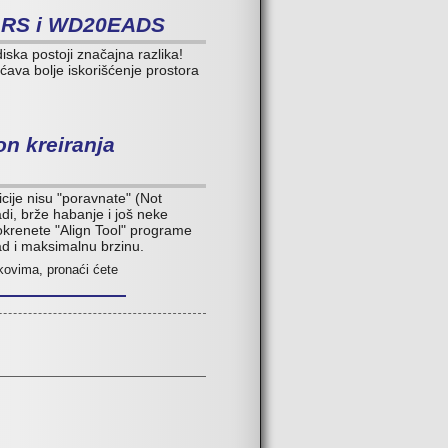
ARS i WD20EADS
iska postoji značajna razlika!
a bolje iskorišćenje prostora
on kreiranja
ije nisu "poravnate" (Not
di, brže habanje i još neke
krenete "Align Tool" programe
 rad i maksimalnu brzinu.
skovima, pronaći ćete