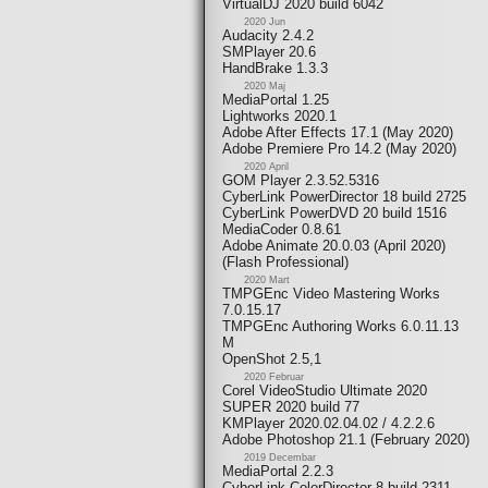
VirtualDJ 2020 build 6042
2020 Jun
Audacity 2.4.2
SMPlayer 20.6
HandBrake 1.3.3
2020 Maj
MediaPortal 1.25
Lightworks 2020.1
Adobe After Effects 17.1 (May 2020)
Adobe Premiere Pro 14.2 (May 2020)
2020 April
GOM Player 2.3.52.5316
CyberLink PowerDirector 18 build 2725
CyberLink PowerDVD 20 build 1516
MediaCoder 0.8.61
Adobe Animate 20.0.03 (April 2020)
(Flash Professional)
2020 Mart
TMPGEnc Video Mastering Works
7.0.15.17
TMPGEnc Authoring Works 6.0.11.13
M
OpenShot 2.5,1
2020 Februar
Corel VideoStudio Ultimate 2020
SUPER 2020 build 77
KMPlayer 2020.02.04.02 / 4.2.2.6
Adobe Photoshop 21.1 (February 2020)
2019 Decembar
MediaPortal 2.2.3
CyberLink ColorDirector 8 build 2311