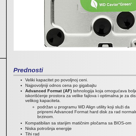
Prednosti
Veliki kapacitet po povoljnoj ceni.
Najpovoljniji odnos cena po gigabajtu
Advanced Format (AF)
tehnologija koja omogućava bolj
iskorišćenje prostora za velike fajlova i optimalna je za di
velikog kapaciteta.
podržan u programu WD Align utility koji služi da
pripremi Advanced Format hard disk za rad norma
brzinom.
Kompatibilan sa starijim matičnim pločama sa BIOS-om
Niska potrošnja energije
Tihi rad