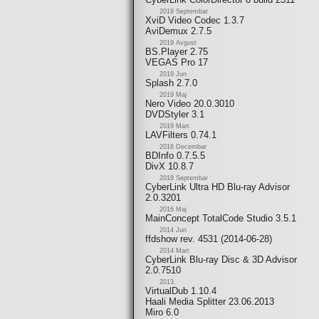
2019 Septembar
XviD Video Codec 1.3.7
AviDemux 2.7.5
2019 Avgust
BS.Player 2.75
VEGAS Pro 17
2019 Jun
Splash 2.7.0
2019 Maj
Nero Video 20.0.3010
DVDStyler 3.1
2019 Mart
LAVFilters 0.74.1
2018 Decembar
BDInfo 0.7.5.5
DivX 10.8.7
2018 Septembar
CyberLink Ultra HD Blu-ray Advisor
2.0.3201
2016 Maj
MainConcept TotalCode Studio 3.5.1
2014 Jun
ffdshow rev. 4531 (2014-06-28)
2014 Mart
CyberLink Blu-ray Disc & 3D Advisor
2.0.7510
2013.
VirtualDub 1.10.4
Haali Media Splitter 23.06.2013
Miro 6.0