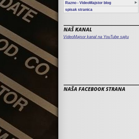
Razno - VideoMajstor blog
spisak stranica
NAŠ KANAL
VideoMajsor kanal na YouTube sajtu
NAŠA FACEBOOK STRANA