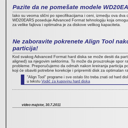
Pazite da ne pomešate modele WD20E
Iako su veoma slični po specifikacijama i ceni, izmedju ova dva d
WD20EARS poseduje Advanced Format tehnologiju koja omogućav
za velike fajlova i optimalna je za diskove velikog kapaciteta.
Ne zaboravite pokrenete Align Tool nak
particija!
Kod svakog Advanced Format hard diska se može desiti da partic
aligned) sa njegovim sektorima. To može da prouzrokuje spor ra
probleme. Preporučujemo da odmah nakon kreiranja particija po
koji će obaviti potrebne korekcije i pripremiti disk za optimalan
"Align Tool" programe i sve ostalo što treba znati od hard di
u tekstu
Vodič za kupovinu hard diska
video majstor, 30.7.2011