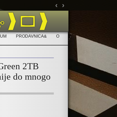
‹
›
Ukolik
RUM
PRODAVNICA&
O
 Green 2TB
ije do mnogo