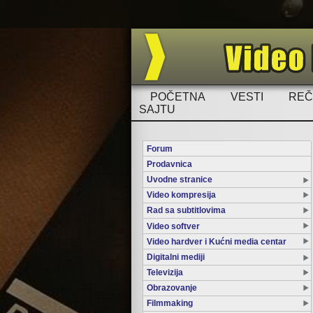
POČETNA
VESTI
REČ
SAJTU
Forum
Prodavnica
Uvodne stranice
Video kompresija
Rad sa subtitlovima
Video softver
Video hardver i Kućni media centar
Digitalni mediji
Televizija
Obrazovanje
Filmmaking