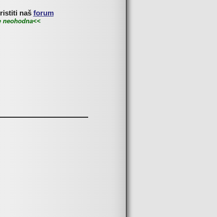
istiti naš
forum
je neohodna<<