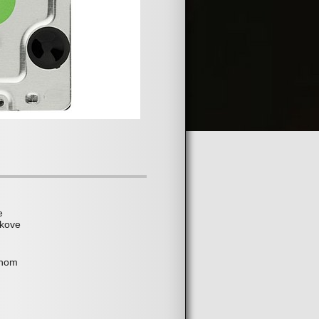
e
skove
lnom