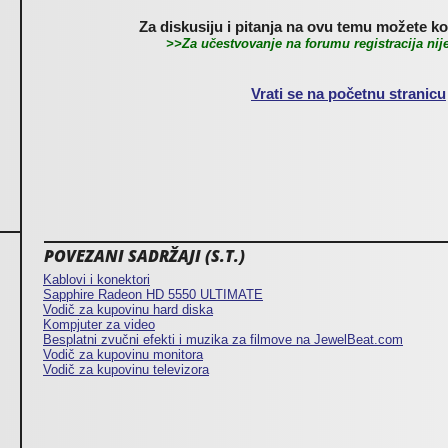
Za diskusiju i pitanja na ovu temu možete kor
>>Za učestvovanje na forumu registracija ni
Vrati se na početnu stranicu
POVEZANI SADRŽAJI (S.T.)
Kablovi i konektori
Sapphire Radeon HD 5550 ULTIMATE
Vodič za kupovinu hard diska
Kompjuter za video
Besplatni zvučni efekti i muzika za filmove na JewelBeat.com
Vodič za kupovinu monitora
Vodič za kupovinu televizora