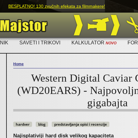
Skip to main content
BESPLATNO! 130 zvučnih efekata za filmmakere!
NIK
SAVETI I TRIKOVI
KALKULATOR
FO
NOVO
Home
Western Digital Caviar
You are here
(WD20EARS) - Najpovoljn
gigabajta
hardver
blog
predstavljanja opisi i recenzije
Najisplativiji hard disk velikog kapaciteta