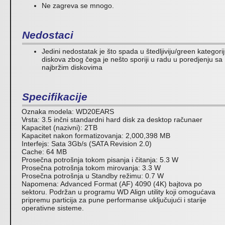
Ne zagreva se mnogo.
Nedostaci
Jedini nedostatak je što spada u štedljiviju/green kategori
diskova zbog čega je nešto sporiji u radu u poredjenju sa
najbržim diskovima
Specifikacije
Oznaka modela: WD20EARS
Vrsta: 3.5 inčni standardni hard disk za desktop računaer
Kapacitet (nazivni): 2TB
Kapacitet nakon formatizovanja: 2,000,398 MB
Interfejs: Sata 3Gb/s (SATA Revision 2.0)
Cache: 64 MB
Prosečna potrošnja tokom pisanja i čitanja: 5.3 W
Prosečna potrošnja tokom mirovanja: 3.3 W
Prosečna potrošnja u Standby režimu: 0.7 W
Napomena: Advanced Format (AF) 4090 (4K) bajtova po
sektoru. Podržan u programu WD Align utility koji omogućava
pripremu particija za pune performanse uključujući i starije
operativne sisteme.