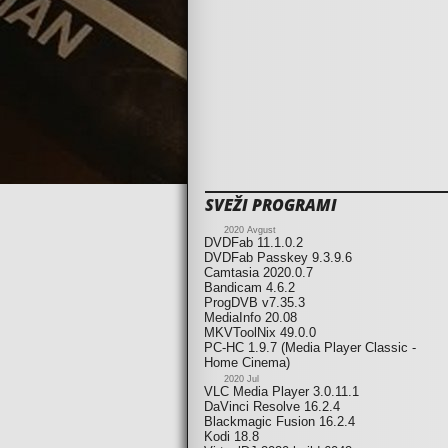
SVEŽI PROGRAMI
2020 Avgust
DVDFab 11.1.0.2
DVDFab Passkey 9.3.9.6
Camtasia 2020.0.7
Bandicam 4.6.2
ProgDVB v7.35.3
MediaInfo 20.08
MKVToolNix 49.0.0
PC-HC 1.9.7 (Media Player Classic -
Home Cinema)
2020 Jul
VLC Media Player 3.0.11.1
DaVinci Resolve 16.2.4
Blackmagic Fusion 16.2.4
Kodi 18.8