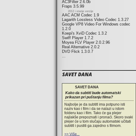
AC3Filter 2.6.0b
Fraps 3.5.99
2012 i starije verzije
AAC ACM Codec 1.9
Lagarith Lossless Video Codec 1.3.27
Google VP8 Video For Windows codec
1.2.0
Koepi's XviD Codec 1.3.2
Swiff Player 1.7.2
Moyea FLV Player 2.0.2.96
Real Alternative 2.0.2
DVD Flick 1.3.0.7
...
SAVET DANA
SAVET DANA
Kako da subtitl bude automatski
prikazan pri puštanju filma?
Najbolje je da subtitl ima potpuno isti
naziv kao i film i da se nalazi u istom
folderu kao i film. Tako će ga plejer
najlakše prepoznati i pronaći. Skoro svaki
plejer će u tom slučaju automatski učitati
subtitl i pustiti ga zajedno s filmom.
>> Više...